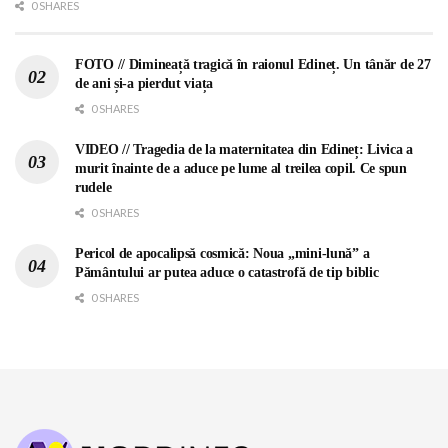
0 SHARES
FOTO // Dimineață tragică în raionul Edineț. Un tânăr de 27
de ani și-a pierdut viața
0 SHARES
VIDEO // Tragedia de la maternitatea din Edineț: Livica a
murit înainte de a aduce pe lume al treilea copil. Ce spun
rudele
0 SHARES
Pericol de apocalipsă cosmică: Noua „mini-lună” a
Pământului ar putea aduce o catastrofă de tip biblic
0 SHARES