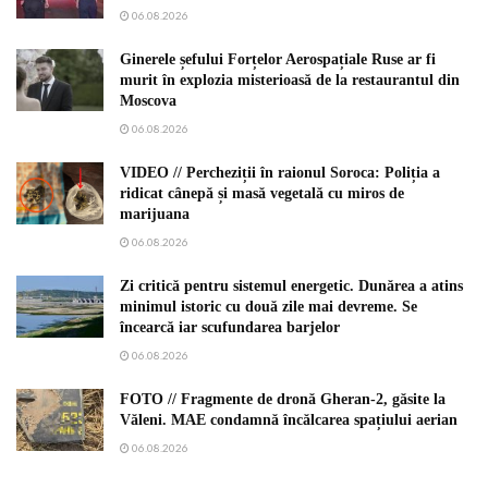
06.08.2026
Ginerele șefului Forțelor Aerospațiale Ruse ar fi
murit în explozia misterioasă de la restaurantul din
Moscova
06.08.2026
VIDEO // Percheziții în raionul Soroca: Poliția a
ridicat cânepă și masă vegetală cu miros de
marijuana
06.08.2026
Zi critică pentru sistemul energetic. Dunărea a atins
minimul istoric cu două zile mai devreme. Se
încearcă iar scufundarea barjelor
06.08.2026
FOTO // Fragmente de dronă Gheran-2, găsite la
Văleni. MAE condamnă încălcarea spațiului aerian
06.08.2026