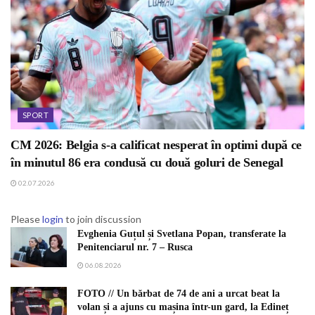
SPORT
CM 2026: Belgia s-a calificat nesperat în optimi după ce
în minutul 86 era condusă cu două goluri de Senegal
02.07.2026
Please
login
to join discussion
Evghenia Guțul și Svetlana Popan, transferate la
Penitenciarul nr. 7 – Rusca
06.08.2026
FOTO // Un bărbat de 74 de ani a urcat beat la
volan și a ajuns cu mașina într-un gard, la Edineț