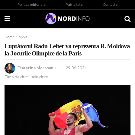
Politica editorială
Publicitate
Contacte
Home
Sport
Luptătorul Radu Lefter va reprezenta R. Moldova
la Jocurile Olimpice de la Paris
Ecaterina Moroșanu
29.06.2024
Timp de citit: 1 min citire