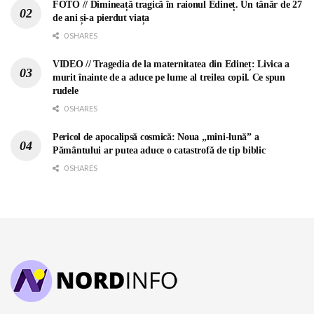
FOTO // Dimineață tragică în raionul Edineț. Un tânăr de 27
de ani și-a pierdut viața
0 SHARES
VIDEO // Tragedia de la maternitatea din Edineț: Livica a
murit înainte de a aduce pe lume al treilea copil. Ce spun
rudele
0 SHARES
Pericol de apocalipsă cosmică: Noua „mini-lună” a
Pământului ar putea aduce o catastrofă de tip biblic
0 SHARES