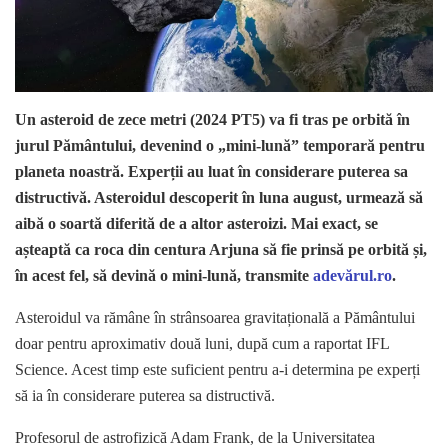
Un asteroid de zece metri (2024 PT5) va fi tras pe orbită în
jurul Pământului, devenind o „mini-lună” temporară pentru
planeta noastră. Experții au luat în considerare puterea sa
distructivă. Asteroidul descoperit în luna august, urmează să
aibă o soartă diferită de a altor asteroizi. Mai exact, se
așteaptă ca roca din centura Arjuna să fie prinsă pe orbită și,
în acest fel, să devină o mini-lună, transmite
adevărul.ro
.
Asteroidul va rămâne în strânsoarea gravitațională a Pământului
doar pentru aproximativ două luni, după cum a raportat IFL
Science. Acest timp este suficient pentru a-i determina pe experți
să ia în considerare puterea sa distructivă.
Profesorul de astrofizică Adam Frank, de la Universitatea