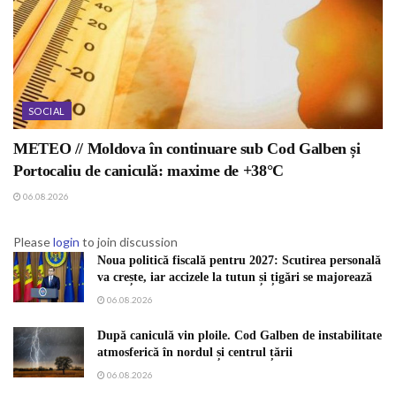
SOCIAL
METEO // Moldova în continuare sub Cod Galben și
Portocaliu de caniculă: maxime de +38°C
06.08.2026
Please
login
to join discussion
Noua politică fiscală pentru 2027: Scutirea personală
va crește, iar accizele la tutun și țigări se majorează
06.08.2026
După caniculă vin ploile. Cod Galben de instabilitate
atmosferică în nordul și centrul țării
06.08.2026