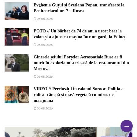
Evghenia Guțul și Svetlana Popan, transferate la
Penitenciarul nr. 7 – Rusca
06.08.2026
FOTO // Un bărbat de 74 de ani a urcat beat la
volan și a ajuns cu mașina într-un gard, la Edineț
06.08.2026
Ginerele șefului Forțelor Aerospațiale Ruse ar fi
murit în explozia misterioasă de la restaurantul din
Moscova
06.08.2026
VIDEO // Percheziții în raionul Soroca: Poliția a
ridicat cânepă și masă vegetală cu miros de
marijuana
06.08.2026
→