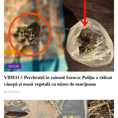
SOCIAL
VIDEO // Percheziții în raionul Soroca: Poliția a ridicat
cânepă și masă vegetală cu miros de marijuana
06.08.2026