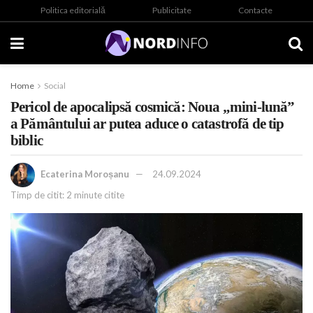
Politica editorială
Publicitate
Contacte
Home
Social
Pericol de apocalipsă cosmică: Noua „mini-lună”
a Pământului ar putea aduce o catastrofă de tip
biblic
Ecaterina Moroșanu
24.09.2024
Timp de citit: 2 minute citite