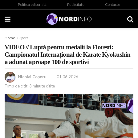
Politica editorială
Publicitate
Contacte
Home
Sport
VIDEO // Luptă pentru medalii la Florești:
Campionatul Internațional de Karate Kyokushin
a adunat aproape 100 de sportivi
Nicolai Coșeru
01.06.2026
Timp de citit: 3 minute citite