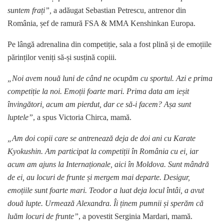
suntem frați”,
a adăugat Sebastian Petrescu, antrenor din
România, șef de ramură FSA & MMA Kenshinkan Europa.
Pe lângă adrenalina din competiție, sala a fost plină și de emoțiile
părinților veniți să-și susțină copiii.
„Noi avem nouă luni de când ne ocupăm cu sportul. Azi e prima
competiție la noi. Emoții foarte mari. Prima data am ieșit
învingători, acum am pierdut, dar ce să-i facem? Așa sunt
luptele”
, a spus Victoria Chirca, mamă.
„Am doi copii care se antrenează deja de doi ani cu Karate
Kyokushin. Am participat la competiții în România cu ei, iar
acum am ajuns la Internaționale, aici în Moldova. Sunt mândră
de ei, au locuri de frunte și mergem mai departe. Desigur,
emoțiile sunt foarte mari. Teodor a luat deja locul întâi, a avut
două lupte. Urmează Alexandra. Îi ținem pumnii și sperăm că
luăm locuri de frunte”
, a povestit Serginia Mardari, mamă.