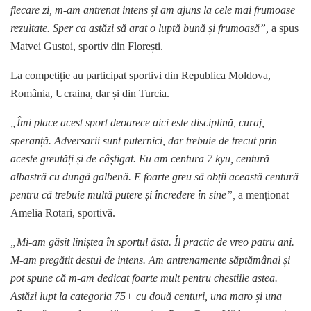
fiecare zi, m-am antrenat intens și am ajuns la cele mai frumoase
rezultate. Sper ca astăzi să arat o luptă bună și frumoasă”,
a spus
Matvei Gustoi, sportiv din Florești.
La competiție au participat sportivi din Republica Moldova,
România, Ucraina, dar și din Turcia.
„Îmi place acest sport deoarece aici este disciplină, curaj,
speranță. Adversarii sunt puternici, dar trebuie de trecut prin
aceste greutăți și de câștigat. Eu am centura 7 kyu, centură
albastră cu dungă galbenă. E foarte greu să obții această centură
pentru că trebuie multă putere și încredere în sine”,
a menționat
Amelia Rotari, sportivă.
„Mi-am găsit liniștea în sportul ăsta. Îl practic de vreo patru ani.
M-am pregătit destul de intens. Am antrenamente săptămânal și
pot spune că m-am dedicat foarte mult pentru chestiile astea.
Astăzi lupt la categoria 75+ cu două centuri, una maro și una