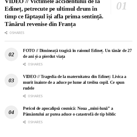
VIDEO // Victimele accidentului de la
Edineț, petrecute pe ultimul drum în
timp ce făptașul își afla prima sentință.
Tânărul revenise din Franța
0 SHARES
FOTO // Dimineață tragică în raionul Edineț. Un tânăr de 27
de ani și-a pierdut viața
0 SHARES
VIDEO // Tragedia de la maternitatea din Edineț: Livica a
murit înainte de a aduce pe lume al treilea copil. Ce spun
rudele
0 SHARES
Pericol de apocalipsă cosmică: Noua „mini-lună” a
Pământului ar putea aduce o catastrofă de tip biblic
0 SHARES