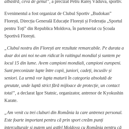
albastră, ceva de genul”,
a precizat Petru Rareș Văduva, sportiv.
Evenimentul a fost organizat de Clubul Sportiv „Budokan”
Florești, Direcția Generală Educație Florești și Federația „Sportul
pentru Toți” din Republica Moldova, în parteneriat cu Școala
Sportivă Florești.
„Clubul nostru din Florești are rezultate remarcabile. Pe durata a
doar doi ani noi ne-am ridicat în raitingul mondial și suntem pe
locul 15 din lume. Avem campioni mondiali, campioni europeni.
Sunt preconizate lupte între copii, juniori, cadeți, incusliv și
seniori. La urmă vor lupta maturii în categoria absolută de
greutate, unde luptă strict fără mijloace de protecție, un contact
total”,
a declarat Igor Statnic, organizator, antrenor de Kyokushin
Karate.
„Am venit cu trei cluburi din România la care antrenez personal.
Este foarte important pentru că prin sport creăm punți
interculturale și putem uni astfel Moldova cu România pentru că