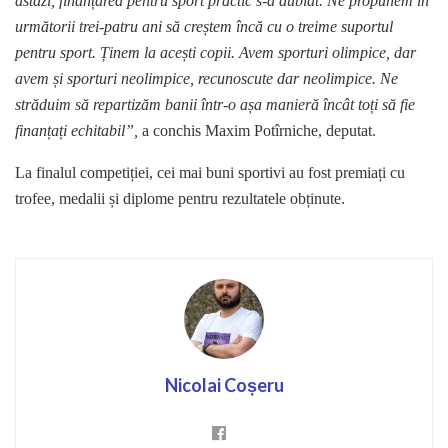
astăzi, finanțarea pentru sport practic s-a dublat. Ne propunem în
următorii trei-patru ani să creștem încă cu o treime suportul
pentru sport. Ținem la acești copii. Avem sporturi olimpice, dar
avem și sporturi neolimpice, recunoscute dar neolimpice. Ne
străduim să repartizăm banii într-o așa manieră încât toți să fie
finanțați echitabil”,
a conchis Maxim Potîrniche, deputat.
La finalul competiției, cei mai buni sportivi au fost premiați cu
trofee, medalii și diplome pentru rezultatele obținute.
Nicolai Coșeru