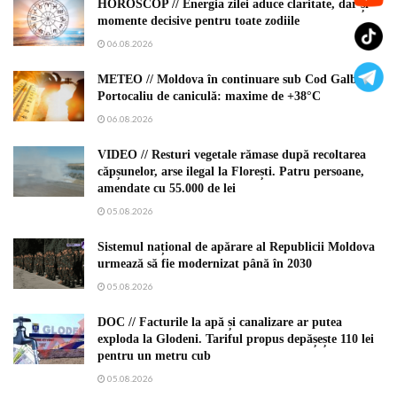
HOROSCOP // Energia zilei aduce claritate, dar și
momente decisive pentru toate zodiile
06.08.2026
METEO // Moldova în continuare sub Cod Galben și
Portocaliu de caniculă: maxime de +38°C
06.08.2026
VIDEO // Resturi vegetale rămase după recoltarea
căpșunelor, arse ilegal la Florești. Patru persoane,
amendate cu 55.000 de lei
05.08.2026
Sistemul național de apărare al Republicii Moldova
urmează să fie modernizat până în 2030
05.08.2026
DOC // Facturile la apă și canalizare ar putea
exploda la Glodeni. Tariful propus depășește 110 lei
pentru un metru cub
05.08.2026