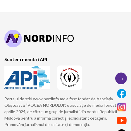
Suntem membri API
→
Portalul de știri www.nordinfo.md a fost fondat de Asociația
Obștească “VOCEA NORDULUI”, o asociație de media fondată în
aprilie 2024, de către un grup de jurnaliști din nordul Republicii
Moldova pentru a informa corect şi echidistant cetăţenii.
Promovăm jurnalismul de calitate și democraţia.