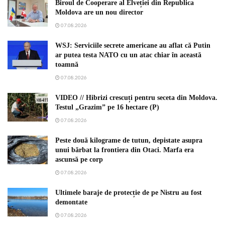
Biroul de Cooperare al Elveției din Republica
Moldova are un nou director
07.08.2026
WSJ: Serviciile secrete americane au aflat că Putin
ar putea testa NATO cu un atac chiar în această
toamnă
07.08.2026
VIDEO // Hibrizi crescuți pentru seceta din Moldova.
Testul „Grazim” pe 16 hectare (P)
07.08.2026
Peste două kilograme de tutun, depistate asupra
unui bărbat la frontiera din Otaci. Marfa era
ascunsă pe corp
07.08.2026
Ultimele baraje de protecție de pe Nistru au fost
demontate
07.08.2026