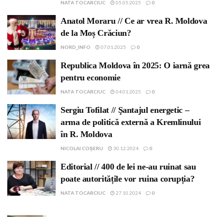
NATA TOCARCIUC
05.05.2025
0
Anatol Moraru // Ce ar vrea R. Moldova
de la Moș Crăciun?
NORD_INFO
07.01.2025
0
Republica Moldova în 2025: O iarnă grea
pentru economie
NATA TOCARCIUC
04.01.2025
0
Sergiu Tofilat // Şantajul energetic –
arma de politică externă a Kremlinului
în R. Moldova
NICOLAI COȘERU
30.12.2024
0
Editorial // 400 de lei ne-au ruinat sau
poate autoritățile vor ruina corupția?
NATA TOCARCIUC
27.10.2024
0