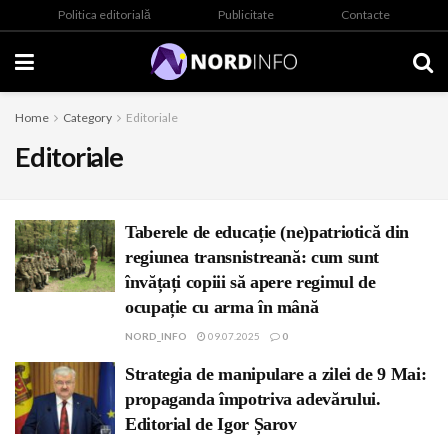
Politica editorială
Publicitate
Contacte
Home
Category
Editoriale
Editoriale
Taberele de educație (ne)patriotică din
regiunea transnistreană: cum sunt
învățați copiii să apere regimul de
ocupație cu arma în mână
NORD_INFO
09.07.2025
0
Strategia de manipulare a zilei de 9 Mai:
propaganda împotriva adevărului.
Editorial de Igor Șarov