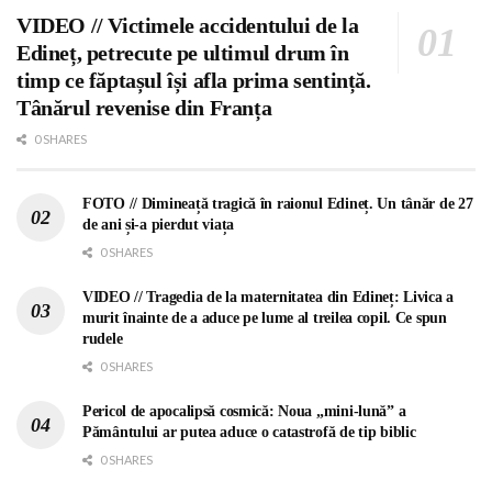
VIDEO // Victimele accidentului de la
Edineț, petrecute pe ultimul drum în
timp ce făptașul își afla prima sentință.
Tânărul revenise din Franța
0 SHARES
FOTO // Dimineață tragică în raionul Edineț. Un tânăr de 27
de ani și-a pierdut viața
0 SHARES
VIDEO // Tragedia de la maternitatea din Edineț: Livica a
murit înainte de a aduce pe lume al treilea copil. Ce spun
rudele
0 SHARES
Pericol de apocalipsă cosmică: Noua „mini-lună” a
Pământului ar putea aduce o catastrofă de tip biblic
0 SHARES