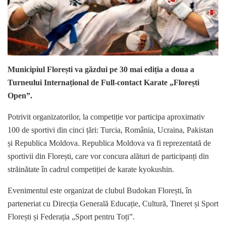
Municipiul
Florești
va găzdui pe 30 mai ediția a doua a
Turneului Internațional de Full-contact Karate „Florești
Open”.
Potrivit organizatorilor, la competiție vor participa aproximativ
100 de sportivi din cinci țări:
Turcia
,
România
,
Ucraina
,
Pakistan
și
Republica Moldova
. Republica Moldova va fi reprezentată de
sportivii din Florești, care vor concura alături de participanți din
străinătate în cadrul competiției de karate kyokushin.
Evenimentul este organizat de clubul Budokan Florești, în
parteneriat cu Direcția Generală Educație, Cultură, Tineret și Sport
Florești și Federația „Sport pentru Toți”.