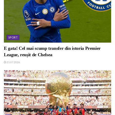
SPORT
E gata! Cel mai scump transfer din istoria Premier
League, reușit de Chelsea
21.07.2026