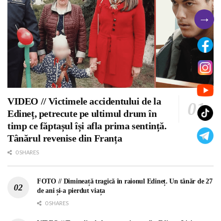
→
VIDEO // Victimele accidentului de la
Edineț, petrecute pe ultimul drum în
timp ce făptașul își afla prima sentință.
Tânărul revenise din Franța
0 SHARES
FOTO // Dimineață tragică în raionul Edineț. Un tânăr de 27
de ani și-a pierdut viața
0 SHARES