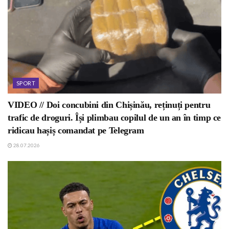
SPORT
VIDEO // Doi concubini din Chișinău, reținuți pentru
trafic de droguri. Își plimbau copilul de un an în timp ce
ridicau hașiș comandat pe Telegram
28.07.2026