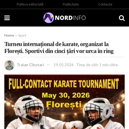
Politica editorială
Publicitate
Contacte
Home
Sport
Turneu internațional de karate, organizat la
Florești. Sportivi din cinci țări vor urca în ring
Traian Cibotari
19.05.2026
Timp de citit: 1 min citire