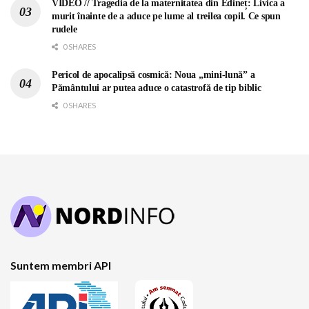
VIDEO // Tragedia de la maternitatea din Edineț: Livica a
murit înainte de a aduce pe lume al treilea copil. Ce spun
rudele
0 SHARES
Pericol de apocalipsă cosmică: Noua „mini-lună” a
Pământului ar putea aduce o catastrofă de tip biblic
0 SHARES
Suntem membri API