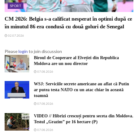
SPORT
CM 2026: Belgia s-a calificat nesperat în optimi după ce
în minutul 86 era condusă cu două goluri de Senegal
02.07.2026
Please
login
to join discussion
Biroul de Cooperare al Elveției din Republica
Moldova are un nou director
07.08.2026
WSJ: Serviciile secrete americane au aflat că Putin
ar putea testa NATO cu un atac chiar în această
toamnă
07.08.2026
VIDEO // Hibrizi crescuți pentru seceta din Moldova.
Testul „Grazim” pe 16 hectare (P)
07.08.2026