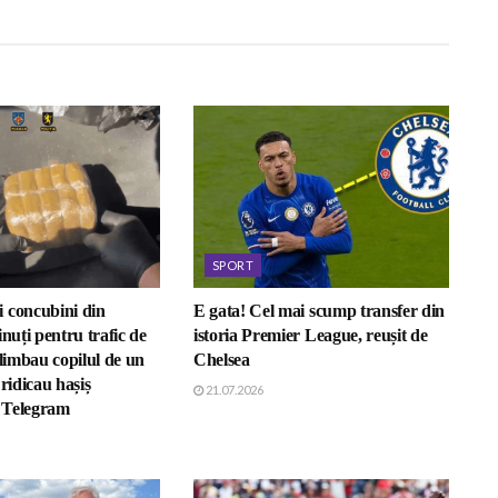
SPORT
 concubini din
E gata! Cel mai scump transfer din
inuți pentru trafic de
istoria Premier League, reușit de
plimbau copilul de un
Chelsea
 ridicau hașiș
21.07.2026
 Telegram