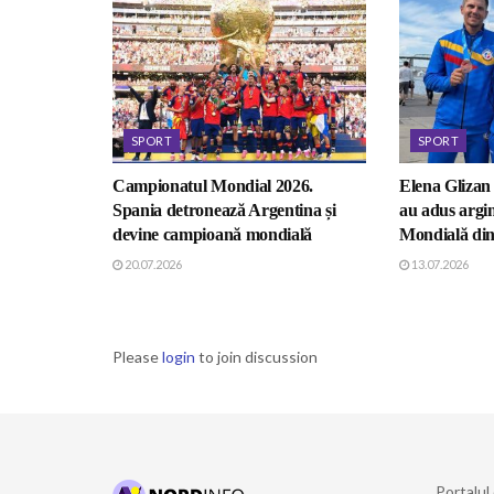
SPORT
SPORT
Campionatul Mondial 2026.
Elena Glizan
Spania detronează Argentina și
au adus argin
devine campioană mondială
Mondială di
20.07.2026
13.07.2026
Please
login
to join discussion
Portalul