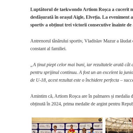
Luptătorul de taekwondo Artiom Roșca a cucerit m
desfășurată în orașul Aigle, Elveția. La eveniment a
sportiv a obținut trei victorii consecutive înainte de
Antrenorul tânărului sportiv, Vladislav Mazur a lăudat ev
constant al familiei.
„A ținut piept celor mai buni, iar rezultatele arată câ
pentru sprijinul continuu. A fost un an excelent la juni
de U-18, acest rezultat este o închidere perfecta – succ
Amintim că, Artiom Roșca are în palmares și medalia 
obținută în 2024, prima medalie de argint pentru Repub