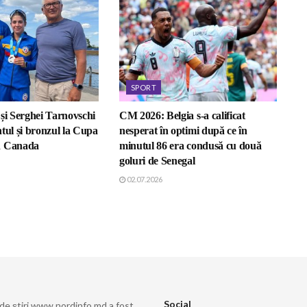
SPORT
 și Serghei Tarnovschi
CM 2026: Belgia s-a calificat
tul și bronzul la Cupa
nesperat în optimi după ce în
n Canada
minutul 86 era condusă cu două
goluri de Senegal
02.07.2026
Social
 de știri www.nordinfo.md a fost