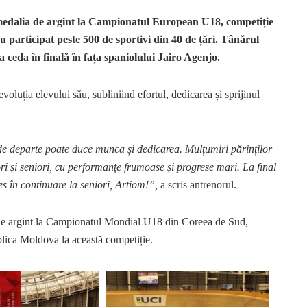
edalia de argint la Campionatul European U18, competiție
u participat peste 500 de sportivi din 40 de țări. Tânărul
 a ceda în finală în fața spaniolului Jairo Agenjo.
oluția elevului său, subliniind efortul, dedicarea și sprijinul
t de departe poate duce munca și dedicarea. Mulțumiri părinților
ori și seniori, cu performanțe frumoase și progrese mari. La final
es în continuare la seniori, Artiom!”,
a scris antrenorul.
de argint la Campionatul Mondial U18 din Coreea de Sud,
lica Moldova la această competiție.