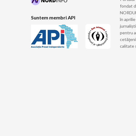
fondat 
NORDULUI
Suntem membri API
în april
jurnalișt
pentru a
cetăţeni
calitate 