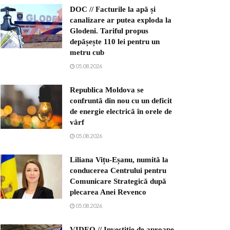
DOC // Facturile la apă și
canalizare ar putea exploda la
Glodeni. Tariful propus
depășește 110 lei pentru un
metru cub
05.08.2026
Republica Moldova se
confruntă din nou cu un deficit
de energie electrică în orele de
vârf
05.08.2026
Liliana Vițu-Eșanu, numită la
conducerea Centrului pentru
Comunicare Strategică după
plecarea Anei Revenco
05.08.2026
VIDEO // Investiție de aproape