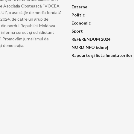
de Asociația Obștească “VOCEA
Externe
”, o asociație de media fondată
Politic
ie 2024, de către un grup de
Economic
i din nordul Republicii Moldova
Sport
 informa corect şi echidistant
i. Promovăm jurnalismul de
REFERENDUM 2024
și democraţia.
NORDINFO Edineț
Rapoarte și lista finanțatorilor