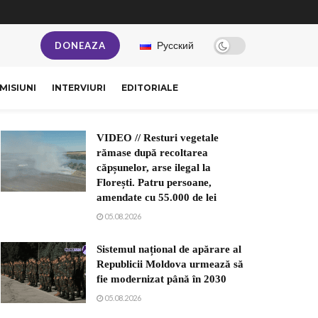
Русский
DONEAZA
MISIUNI
INTERVIURI
EDITORIALE
VIDEO // Resturi vegetale
rămase după recoltarea
căpșunelor, arse ilegal la
Florești. Patru persoane,
amendate cu 55.000 de lei
05.08.2026
Sistemul național de apărare al
Republicii Moldova urmează să
fie modernizat până în 2030
05.08.2026