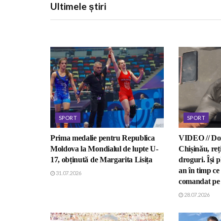
Ultimele știri
SPORT
SPORT
Prima medalie pentru Republica
VIDEO // Doi
Moldova la Mondialul de lupte U-
Chișinău, reț
17, obținută de Margarita Lisița
droguri. Își 
an în timp ce
31.07.2026
comandat pe
28.07.2026