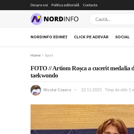
Despre noi
Politica editorială
Contacte
NORDINFO EDINEȚ
CLICK PE ADEVĂR
SOCIAL
Home
Sport
FOTO // Artiom Roșca a cucerit medalia 
taekwondo
Nicolai Coșeru
22.11.2025
Timp de citit: 1 m