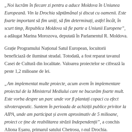
„Noi lucrăm în fiecare zi pentru a aduce Moldova în Uniunea
Europeană. Vin la Drochia săptămânal și discut cu oamenii. Este
foarte important să fim uniți, să fim determinați, astfel încât, în
scurt timp, Republica Moldova să fie parte a Uniunii Europene”,
a adăugat Marina Morozova, deputată în Parlamentul R. Moldova.
Grație Programului Național Satul European, locuitorii
beneficiază de iluminat stradal. Totodată, a fost reparat tavanul
Casei de Cultură din localitate. Valoarea proiectelor se cifrează la
peste 1,2 milioane de lei.
„Am implementat multe proiecte, acum avem în implementare
proiectul de la Ministerul Mediului care ne bucurăm foarte mult.
Este vorba despre un parc unde vor fi plantați copaci cu efect
silvoterapeutic. Suntem în perioada de achiziții publice privitor la
AIPA, unde am participat și avem aproximativ de 5 milioane,
proiect ce ține de reabilitarea străzii Independenții”,
a conchis
Aliona Eșanu, primarul satului Chetrosu, r-nul Drochia.