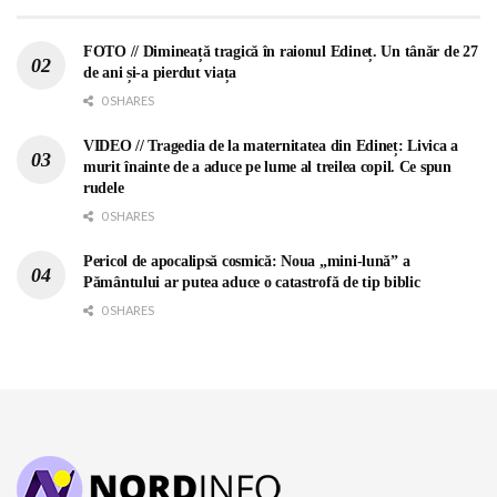
FOTO // Dimineață tragică în raionul Edineț. Un tânăr de 27
de ani și-a pierdut viața
0 SHARES
VIDEO // Tragedia de la maternitatea din Edineț: Livica a
murit înainte de a aduce pe lume al treilea copil. Ce spun
rudele
0 SHARES
Pericol de apocalipsă cosmică: Noua „mini-lună” a
Pământului ar putea aduce o catastrofă de tip biblic
0 SHARES