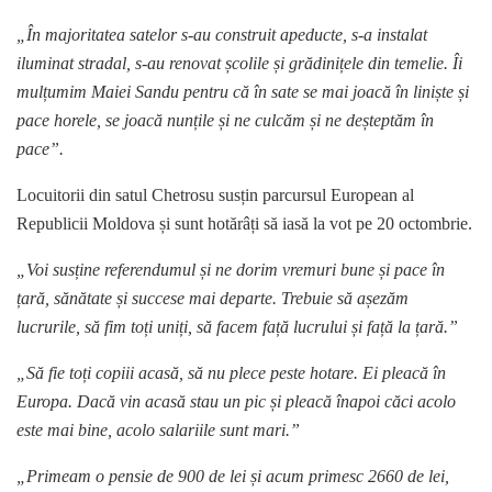
„În majoritatea satelor s-au construit apeducte, s-a instalat
iluminat stradal, s-au renovat școlile și grădinițele din temelie. Îi
mulțumim Maiei Sandu pentru că în sate se mai joacă în liniște și
pace horele, se joacă nunțile și ne culcăm și ne deșteptăm în
pace”.
Locuitorii din satul Chetrosu susțin parcursul European al
Republicii Moldova și sunt hotărâți să iasă la vot pe 20 octombrie.
„Voi susține referendumul și ne dorim vremuri bune și pace în
țară, sănătate și succese mai departe. Trebuie să așezăm
lucrurile, să fim toți uniți, să facem față lucrului și față la țară.”
„Să fie toți copiii acasă, să nu plece peste hotare. Ei pleacă în
Europa. Dacă vin acasă stau un pic și pleacă înapoi căci acolo
este mai bine, acolo salariile sunt mari.”
„Primeam o pensie de 900 de lei și acum primesc 2660 de lei,