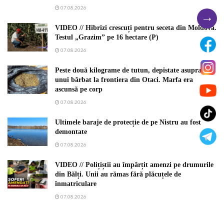
07.08.2026
→
VIDEO // Hibrizi crescuți pentru seceta din Moldova.
Testul „Grazim” pe 16 hectare (P)
07.08.2026
Peste două kilograme de tutun, depistate asupra
unui bărbat la frontiera din Otaci. Marfa era
ascunsă pe corp
07.08.2026
Ultimele baraje de protecție de pe Nistru au fost
demontate
07.08.2026
VIDEO // Polițiștii au împărțit amenzi pe drumurile
din Bălți. Unii au rămas fără plăcuțele de
înmatriculare
07.08.2026