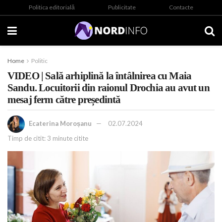
Politica editorială
Publicitate
Contacte
Home
Politic
VIDEO | Sală arhiplină la întâlnirea cu Maia
Sandu. Locuitorii din raionul Drochia au avut un
mesaj ferm către președintă
Ecaterina Moroșanu
02.07.2024
Timp de citit: 3 minute citite