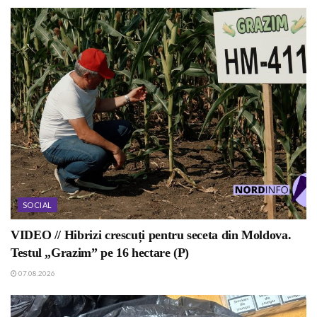
SOCIAL
VIDEO // Hibrizi crescuți pentru seceta din Moldova.
Testul „Grazim” pe 16 hectare (P)
07.08.2026