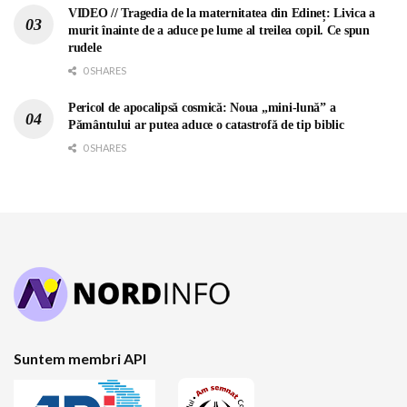
VIDEO // Tragedia de la maternitatea din Edineț: Livica a
murit înainte de a aduce pe lume al treilea copil. Ce spun
rudele
0 SHARES
Pericol de apocalipsă cosmică: Noua „mini-lună” a
Pământului ar putea aduce o catastrofă de tip biblic
0 SHARES
Suntem membri API