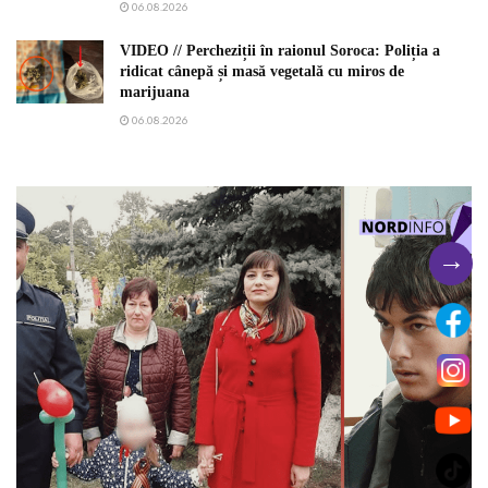
06.08.2026
VIDEO // Percheziții în raionul Soroca: Poliția a
ridicat cânepă și masă vegetală cu miros de
marijuana
06.08.2026
→