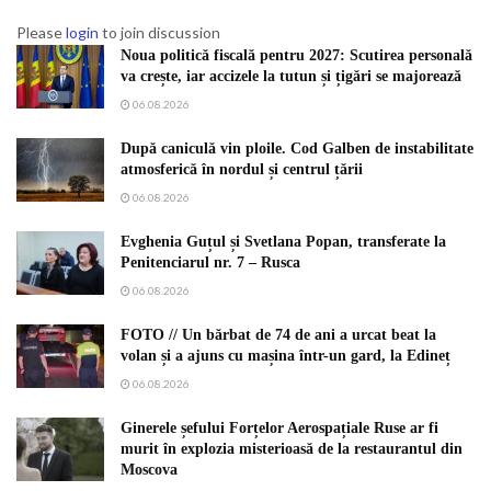
Please
login
to join discussion
Noua politică fiscală pentru 2027: Scutirea personală
va crește, iar accizele la tutun și țigări se majorează
06.08.2026
După caniculă vin ploile. Cod Galben de instabilitate
atmosferică în nordul și centrul țării
06.08.2026
Evghenia Guțul și Svetlana Popan, transferate la
Penitenciarul nr. 7 – Rusca
06.08.2026
FOTO // Un bărbat de 74 de ani a urcat beat la
volan și a ajuns cu mașina într-un gard, la Edineț
06.08.2026
Ginerele șefului Forțelor Aerospațiale Ruse ar fi
murit în explozia misterioasă de la restaurantul din
Moscova