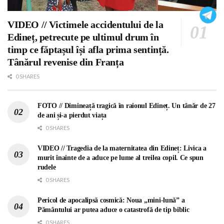
VIDEO // Victimele accidentului de la
Edineț, petrecute pe ultimul drum în
timp ce făptașul își afla prima sentință.
Tânărul revenise din Franța
0 SHARES
FOTO // Dimineață tragică în raionul Edineț. Un tânăr de 27
de ani și-a pierdut viața
0 SHARES
VIDEO // Tragedia de la maternitatea din Edineț: Livica a
murit înainte de a aduce pe lume al treilea copil. Ce spun
rudele
0 SHARES
Pericol de apocalipsă cosmică: Noua „mini-lună” a
Pământului ar putea aduce o catastrofă de tip biblic
0 SHARES