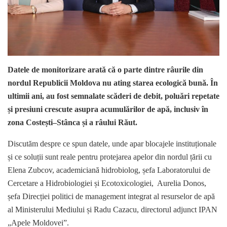
Datele de monitorizare arată că o parte dintre râurile din
nordul Republicii Moldova nu ating starea ecologică bună. În
ultimii ani, au fost semnalate scăderi de debit, poluări repetate
și presiuni crescute asupra acumulărilor de apă, inclusiv în
zona Costești–Stânca și a râului Răut.
Discutăm despre ce spun datele, unde apar blocajele instituționale
și ce soluții sunt reale pentru protejarea apelor din nordul țării cu
Elena Zubcov, academiciană hidrobiolog, șefa Laboratorului de
Cercetare a Hidrobiologiei și Ecotoxicologiei, Aurelia Donos,
șefa Direcției politici de management integrat al resurselor de apă
al Ministerului Mediului și Radu Cazacu, directorul adjunct IPAN
„Apele Moldovei”.