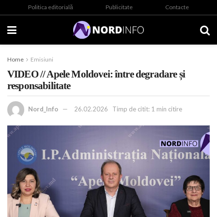
Politica editorială
Publicitate
Contacte
Home
Emisiuni
VIDEO // Apele Moldovei: între degradare și
responsabilitate
Nord_Info
26.02.2026
Timp de citit: 1 min citire