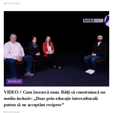
07.05.2026
EMISIUNI
VIDEO // Cum încearcă mun. Bălți să construiască un
mediu incluziv: „Doar prin educație interculturală
putem să ne acceptăm reciproc”
01.05.2026