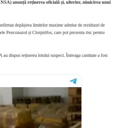
SA) anunță reținerea oficială și, ulterior, nimicirea unui
confirmat depășirea limitelor maxime admise de reziduuri de
țele Penconazol și Clorpirifos, care pot prezenta risc pentru
au dispus reținerea lotului suspect. Întreaga cantitate a fost