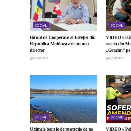
SOCIAL
SOCIAL
Biroul de Cooperare al Elveției din
VIDEO // Hib
Republica Moldova are un nou
seceta din Mo
director
„Grazim” pe 
07.08.2026
07.08.2026
SOCIAL
SOCIAL
Ultimele baraje de protecție de pe
VIDEO // Poli