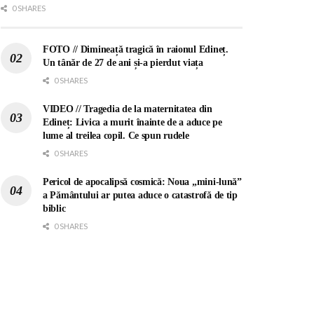
0 SHARES
FOTO // Dimineață tragică în raionul Edineț.
Un tânăr de 27 de ani și-a pierdut viața
0 SHARES
VIDEO // Tragedia de la maternitatea din
Edineț: Livica a murit înainte de a aduce pe
lume al treilea copil. Ce spun rudele
0 SHARES
Pericol de apocalipsă cosmică: Noua „mini-lună”
a Pământului ar putea aduce o catastrofă de tip
biblic
0 SHARES