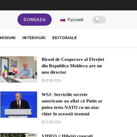
Русский
DONEAZA
MISIUNI
INTERVIURI
EDITORIALE
Biroul de Cooperare al Elveției
din Republica Moldova are un
nou director
07.08.2026
WSJ: Serviciile secrete
americane au aflat că Putin ar
putea testa NATO cu un atac
chiar în această toamnă
07.08.2026
VIDEO // Hibrizi crescuți