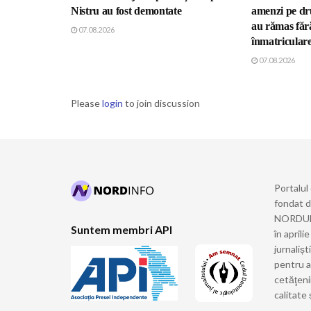
Nistru au fost demontate
amenzi pe dru
au rămas fără
07.08.2026
înmatricular
07.08.2026
Please
login
to join discussion
Portalul
fondat 
NORDULUI
Suntem membri API
în april
jurnalișt
pentru a
cetăţeni
calitate 