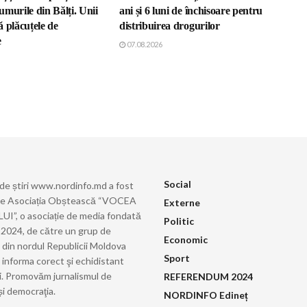
murile din Bălți. Unii
ani și 6 luni de închisoare pentru
 plăcuțele de
distribuirea drogurilor
e
07.08.2026
Social
 de știri www.nordinfo.md a fost
de Asociația Obștească “VOCEA
Externe
”, o asociație de media fondată
Politic
ie 2024, de către un grup de
Economic
i din nordul Republicii Moldova
Sport
 informa corect şi echidistant
i. Promovăm jurnalismul de
REFERENDUM 2024
și democraţia.
NORDINFO Edineț