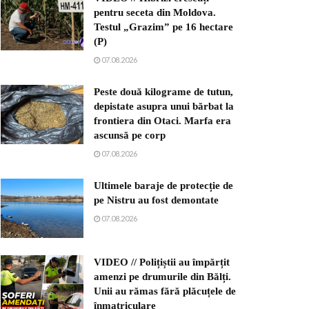
pentru seceta din Moldova.
Testul „Grazim” pe 16 hectare
(P)
07.08.2026
Peste două kilograme de tutun,
depistate asupra unui bărbat la
frontiera din Otaci. Marfa era
ascunsă pe corp
07.08.2026
Ultimele baraje de protecție de
pe Nistru au fost demontate
07.08.2026
VIDEO // Polițiștii au împărțit
amenzi pe drumurile din Bălți.
Unii au rămas fără plăcuțele de
înmatriculare