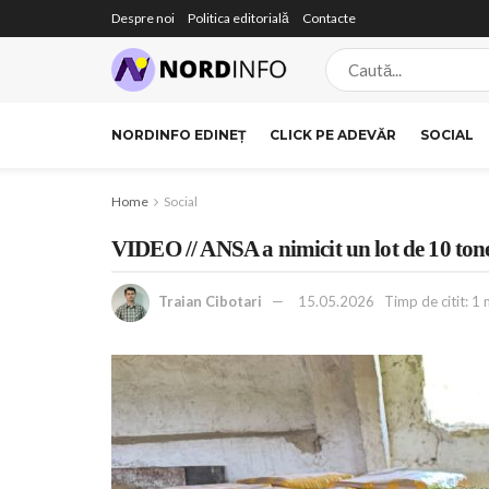
Despre noi
Politica editorială
Contacte
NORDINFO EDINEȚ
CLICK PE ADEVĂR
SOCIAL
Home
Social
VIDEO // ANSA a nimicit un lot de 10 ton
Traian Cibotari
15.05.2026
Timp de citit: 1 m