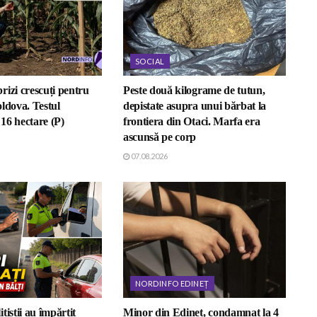
SOCIAL
rizi crescuți pentru
Peste două kilograme de tutun,
ldova. Testul
depistate asupra unui bărbat la
16 hectare (P)
frontiera din Otaci. Marfa era
ascunsă pe corp
07.08.2026
NORDINFO EDINEȚ
țiștii au împărțit
Minor din Edineț, condamnat la 4