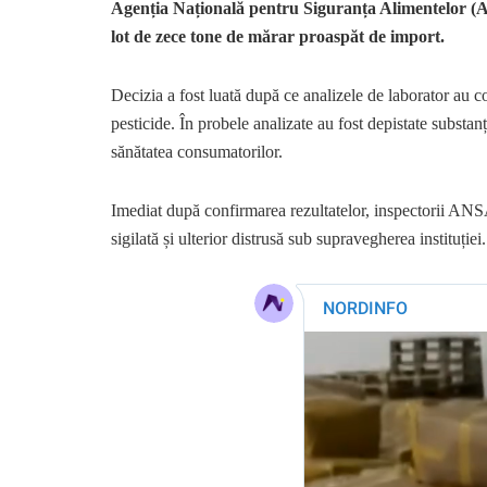
Agenția Națională pentru Siguranța Alimentelor (AN
lot de zece tone de mărar proaspăt de import.
Decizia a fost luată după ce analizele de laborator au 
pesticide. În probele analizate au fost depistate substan
sănătatea consumatorilor.
Imediat după confirmarea rezultatelor, inspectorii ANSA 
sigilată și ulterior distrusă sub supravegherea instituției.