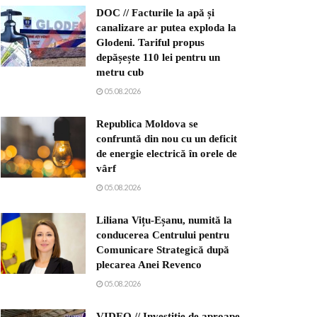
DOC // Facturile la apă și
canalizare ar putea exploda la
Glodeni. Tariful propus
depășește 110 lei pentru un
metru cub
05.08.2026
Republica Moldova se
confruntă din nou cu un deficit
de energie electrică în orele de
vârf
05.08.2026
Liliana Vițu-Eșanu, numită la
conducerea Centrului pentru
Comunicare Strategică după
plecarea Anei Revenco
05.08.2026
VIDEO // Investiție de aproape