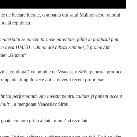
mie de hectare lucrate, compania din satul Malinovscoe, raionul
 toată republica.
 materialul semincer, formele parentale, până la produsul finit –
om avea HM531. Ultimii doi hibrizi sunt noi, îi promovăm
niei „Grazim”.
îi și continuată cu ambiție de Veaceslav Sîrbu pentru a produce
 companiei timp de zece ani, a devenit recent proprietar.
tehnică performantă. Am investit pentru calitate și punem accent
 mult”,
a menționat Veaceslav Sîrbu.
ate concura prin calitate, muncă și rezultate.