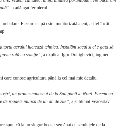
brare. Vedem calitatea, uniformitatea porumbului. Ne bucurăm
bună”,
a adăugat fermierul.
u ambalare. Fiecare etapă este monitorizată atent, astfel încât
âmp.
jutorul aerului lucrează tehnica. Instalăm sacul și el e gata să
prelucrată cu soluție”,
a explicat Igor Donighevici, inginer
eni care cunosc agricultura până la cel mai mic detaliu.
i noștri, un produs cunoscut de la Sud până la Nord. Facem ca
re de roadele muncii de un an de zile”,
a subliniat Veaceslav
 care spun că la un singur hectar semănat cu semințele de la