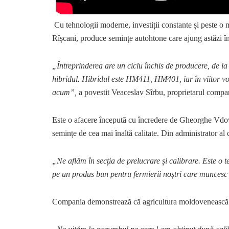
Cu tehnologii moderne, investiții constante și peste o 
Rîșcani, produce semințe autohtone care ajung astăzi în
„Întreprinderea are un ciclu închis de producere, de la
hibridul. Hibridul este HM411, HM401, iar în viitor v
acum”,
a povestit Veaceslav Sîrbu, proprietarul compa
Este o afacere începută cu încredere de Gheorghe Vdov
semințe de cea mai înaltă calitate. Din administrator al
„Ne aflăm în secția de prelucrare și calibrare. Este o 
pe un produs bun pentru fermierii noștri care muncesc
Compania demonstrează că agricultura moldovenească po