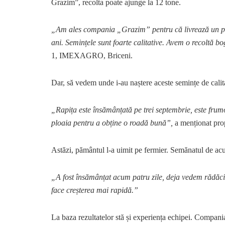
Grazim”, recolta poate ajunge la 12 tone.
„Am ales compania „Grazim” pentru că livrează un pro
ani. Semințele sunt foarte calitative. Avem o recoltă b
1, IMEXAGRO, Briceni.
Dar, să vedem unde i-au naștere aceste semințe de calita
„Rapița este însămânțată pe trei septembrie, este frumo
ploaia pentru a obține o roadă bună”,
a menționat prop
Astăzi, pământul l-a uimit pe fermier. Semănatul de acu
„A fost însămânțat acum patru zile, deja vedem rădăci
face creșterea mai rapidă.”
La baza rezultatelor stă și experiența echipei. Compani