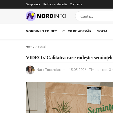
Despre noi
Politica editorială
Contacte
NORDINFO EDINEȚ
CLICK PE ADEVĂR
SOCIAL
Home
Social
VIDEO // Calitatea care rodește: semințele
Nata Tocarciuc
15.05.2026
Timp de citit: 3 