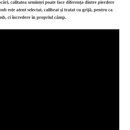
ări, calitatea seminței poate face diferența dintre pierdere
ob este atent selectat, calibrat și tratat cu grijă, pentru ca
mb, ci încredere în propriul câmp.