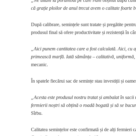
„Ne uităm la porumbul pe care l-am obținut după cali
că grație ploilor de anul trecut avem o calitate foarte 
După calibrare, semințele sunt tratate și pregătite pentr
produsul final să ofere productivitate și rezistență în c
„Aici punem cantitatea care a fost calculată. Aici, cu a
primească marfă. Iată sămânța – calitativă, uniformă, 
mecanic.
În spatele fiecărui sac de semințe stau investiții și oam
„Acesta este produsul nostru tratat și ambalat în saci
fermierii noștri să obțină o roadă bogată și să se bucu
Sîrbu.
Calitatea semințelor este confirmată și de alți fermieri