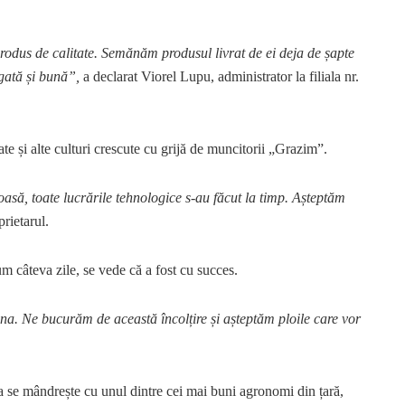
dus de calitate. Semănăm produsul livrat de ei deja de șapte
ogată și bună”,
a declarat Viorel Lupu, administrator la filiala nr.
te și alte culturi crescute cu grijă de muncitorii „Grazim”.
asă, toate lucrările tehnologice s-au făcut la timp. Așteptăm
rietarul.
m câteva zile, se vede că a fost cu succes.
na. Ne bucurăm de această încolțire și așteptăm ploile care vor
a se mândrește cu unul dintre cei mai buni agronomi din țară,