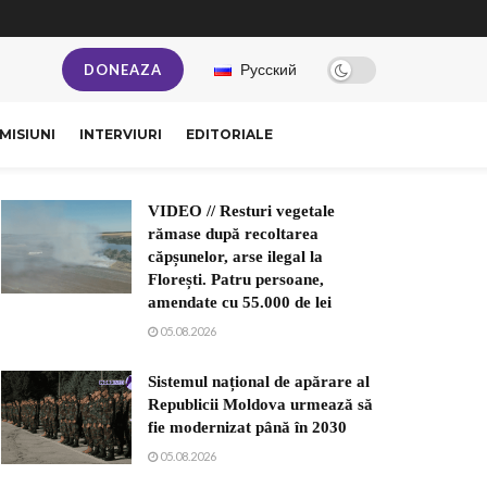
Русский
DONEAZA
MISIUNI
INTERVIURI
EDITORIALE
VIDEO // Resturi vegetale
rămase după recoltarea
căpșunelor, arse ilegal la
Florești. Patru persoane,
amendate cu 55.000 de lei
05.08.2026
Sistemul național de apărare al
Republicii Moldova urmează să
fie modernizat până în 2030
05.08.2026