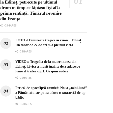
la Edineț, petrecute pe ultimul
drum în timp ce făptașul își afla
prima sentință. Tânărul revenise
din Franța
0 SHARES
FOTO // Dimineață tragică în raionul Edineț.
Un tânăr de 27 de ani și-a pierdut viața
0 SHARES
VIDEO // Tragedia de la maternitatea din
Edineț: Livica a murit înainte de a aduce pe
lume al treilea copil. Ce spun rudele
0 SHARES
Pericol de apocalipsă cosmică: Noua „mini-lună”
a Pământului ar putea aduce o catastrofă de tip
biblic
0 SHARES