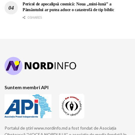
Pericol de apocalipsă cosmică: Noua „mini-lună” a
Pământului ar putea aduce o catastrofă de tip biblic
0 SHARES
Suntem membri API
Portalul de știri www.nordinfo.md a fost fondat de Asociația
Obștească “VOCEA NORDULUI”, o asociație de media fondată în