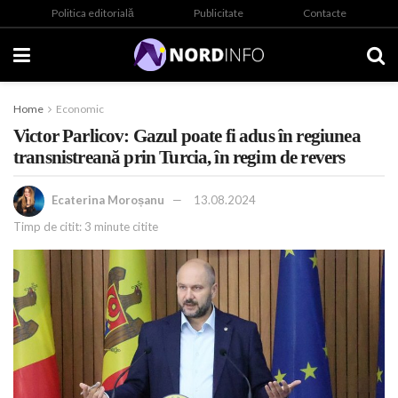
Politica editorială
Publicitate
Contacte
Home
Economic
Victor Parlicov: Gazul poate fi adus în regiunea
transnistreană prin Turcia, în regim de revers
Ecaterina Moroșanu
13.08.2024
Timp de citit: 3 minute citite