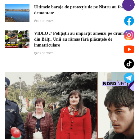
→
Ultimele baraje de protecție de pe Nistru au fost
demontate
07.08.2026
VIDEO // Polițiștii au împărțit amenzi pe drumurile
din Bălți. Unii au rămas fără plăcuțele de
înmatriculare
07.08.2026