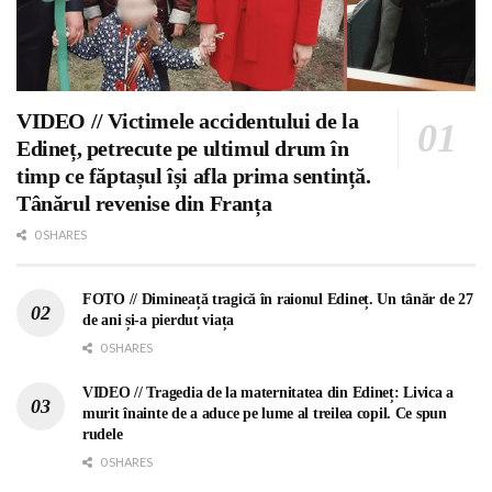
VIDEO // Victimele accidentului de la
Edineț, petrecute pe ultimul drum în
timp ce făptașul își afla prima sentință.
Tânărul revenise din Franța
0 SHARES
FOTO // Dimineață tragică în raionul Edineț. Un tânăr de 27
de ani și-a pierdut viața
0 SHARES
VIDEO // Tragedia de la maternitatea din Edineț: Livica a
murit înainte de a aduce pe lume al treilea copil. Ce spun
rudele
0 SHARES