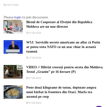
29.07.2026
Please
login
to join discussion
Biroul de Cooperare al Elveției din Republica
Moldova are un nou director
07.08.2026
WSJ: Serviciile secrete americane au aflat că Putin
ar putea testa NATO cu un atac chiar în această
toamnă
07.08.2026
VIDEO // Hibrizi crescuți pentru seceta din Moldova.
Testul „Grazim” pe 16 hectare (P)
07.08.2026
Peste două kilograme de tutun, depistate asupra
unui bărbat la frontiera din Otaci. Marfa era
ascunsă pe corp
07.08.2026