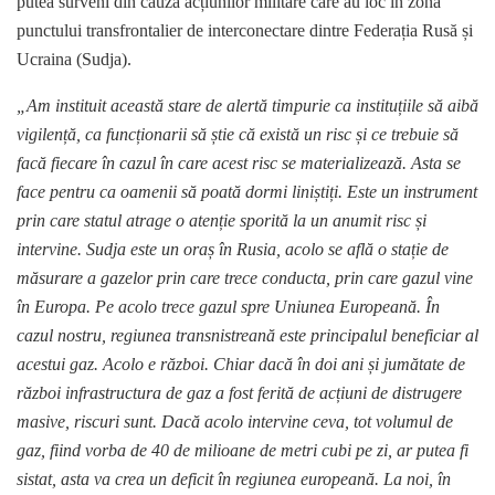
putea surveni din cauza acțiunilor militare care au loc în zona
punctului transfrontalier de interconectare dintre Federația Rusă și
Ucraina (Sudja).
„Am instituit această stare de alertă timpurie ca instituțiile să aibă
vigilență, ca funcționarii să știe că există un risc și ce trebuie să
facă fiecare în cazul în care acest risc se materializează. Asta se
face pentru ca oamenii să poată dormi liniștiți. Este un instrument
prin care statul atrage o atenție sporită la un anumit risc și
intervine. Sudja este un oraș în Rusia, acolo se află o stație de
măsurare a gazelor prin care trece conducta, prin care gazul vine
în Europa. Pe acolo trece gazul spre Uniunea Europeană. În
cazul nostru, regiunea transnistreană este principalul beneficiar al
acestui gaz. Acolo e război. Chiar dacă în doi ani și jumătate de
război infrastructura de gaz a fost ferită de acțiuni de distrugere
masive, riscuri sunt. Dacă acolo intervine ceva, tot volumul de
gaz, fiind vorba de 40 de milioane de metri cubi pe zi, ar putea fi
sistat, asta va crea un deficit în regiunea europeană. La noi, în