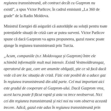
regiunea transnistreană, alt contract decât cu Gazprom nu
există
”, a spus Victor Parlicov, în cadrul emisiunii „La 360 de
grade” de la Radio Moldova.
Ministrul Energiei dă asigurări că autoritățile au soluții pentru toate
potențialele situații de criză care ar putea surveni. Victor Parlicov
spune că dacă Gazprom va agrea propunerea, gazul rusesc poate
ajunge în regiunea transnistreană prin Turcia.
„Acum, companiile (n.r. Moldovagaz și Gazprom) între ele
schimbă informațiile mult mai intensiv. Există Vestmoldtransgaz,
operatorul de gaz, care are anumite obligații, știe ce să facă dacă
vede că are loc situația de criză. Fizic este posibil de a aduce gaz
în regiunea transnistreană din altă parte. Cel mai important aici
este gradul de cooperare al Gazprom-ului. Dacă Gazprom vrea,
acest lucru poate fi făcut rapid și asta va trece neobservat. Nici
cei din regiunea transnistreană și nici noi nu vom observa această
trecere. Adică, gazul este adus în regiunea transnistreană prin