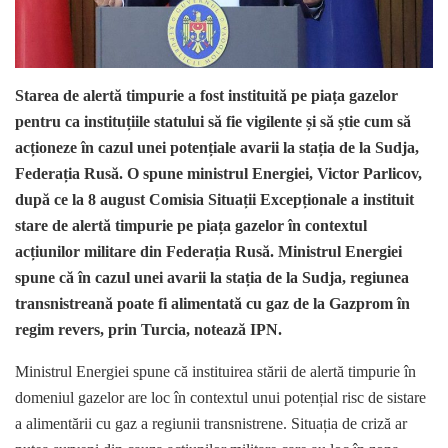
Starea de alertă timpurie a fost instituită pe piața gazelor
pentru ca instituțiile statului să fie vigilente și să știe cum să
acționeze în cazul unei potențiale avarii la stația de la Sudja,
Federația Rusă. O spune ministrul Energiei, Victor Parlicov,
după ce la 8 august Comisia Situații Excepționale a instituit
stare de alertă timpurie pe piața gazelor în contextul
acțiunilor militare din Federația Rusă. Ministrul Energiei
spune că în cazul unei avarii la stația de la Sudja, regiunea
transnistreană poate fi alimentată cu gaz de la Gazprom în
regim revers, prin Turcia, notează IPN.
Ministrul Energiei spune că instituirea stării de alertă timpurie în
domeniul gazelor are loc în contextul unui potențial risc de sistare
a alimentării cu gaz a regiunii transnistrene. Situația de criză ar