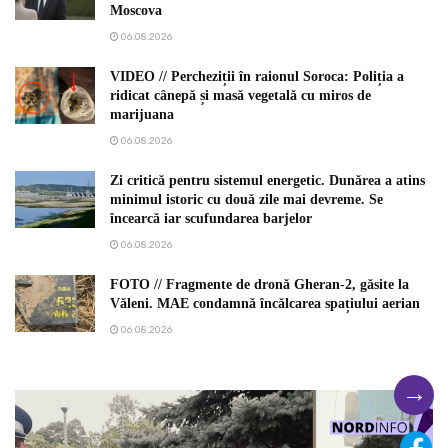
Moscova
06.08.2026
VIDEO // Percheziții în raionul Soroca: Poliția a
ridicat cânepă și masă vegetală cu miros de
marijuana
06.08.2026
Zi critică pentru sistemul energetic. Dunărea a atins
minimul istoric cu două zile mai devreme. Se
încearcă iar scufundarea barjelor
06.08.2026
FOTO // Fragmente de dronă Gheran-2, găsite la
Văleni. MAE condamnă încălcarea spațiului aerian
06.08.2026
→