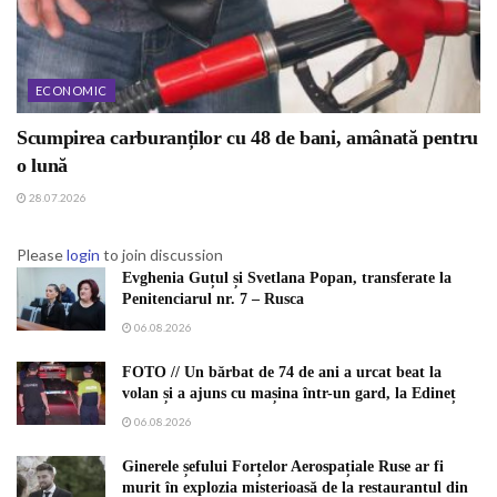
ECONOMIC
Scumpirea carburanților cu 48 de bani, amânată pentru
o lună
28.07.2026
Please
login
to join discussion
Evghenia Guțul și Svetlana Popan, transferate la
Penitenciarul nr. 7 – Rusca
06.08.2026
FOTO // Un bărbat de 74 de ani a urcat beat la
volan și a ajuns cu mașina într-un gard, la Edineț
06.08.2026
Ginerele șefului Forțelor Aerospațiale Ruse ar fi
murit în explozia misterioasă de la restaurantul din