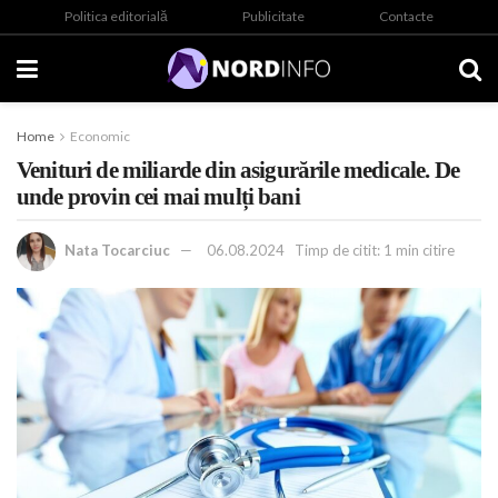
Politica editorială
Publicitate
Contacte
Home
Economic
Venituri de miliarde din asigurările medicale. De
unde provin cei mai mulți bani
Nata Tocarciuc
06.08.2024
Timp de citit: 1 min citire