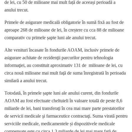
de lei, cu 50 de milioane mai mult față de aceeași perioadă a
anului trecut.
Primele de asigurare medicală obligatorie în sumă fixă au fost de
aproape 268 de milioane de lei, în creștere cu cca 88 de milioane
comparativ cu primele șapte luni ale anului trecut.
Alte venituri încasate în fondurile AOAM, inclusiv primele de
asigurare achitate de rezidenţii parcurilor pentru tehnologia
informaţiei, au constituit aproximativ 131 de milioane de lei, cu
circa nouă milioane mai mult faţă de suma înregistrată în perioada
similară a anului trecut.
Totodată, în primele șapte luni ale anului curent, din fondurile
AOAM au fost efectuate cheltuieli în valoare totală de peste 8,6
miliarde de lei, bani transferaţi în cea mai mare parte prestatorilor
de servicii medicale şi farmaceutice contractaţi. Suma virată pentru
serviciile medicale, medicamentele și dispozitivele medicale
compensate este cu circa 1,3 miliarde de lei mai mare faţă de