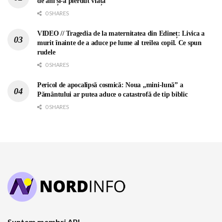
de ani și-a pierdut viața
0 SHARES
VIDEO // Tragedia de la maternitatea din Edineț: Livica a
murit înainte de a aduce pe lume al treilea copil. Ce spun
rudele
0 SHARES
Pericol de apocalipsă cosmică: Noua „mini-lună” a
Pământului ar putea aduce o catastrofă de tip biblic
0 SHARES
Suntem membri API