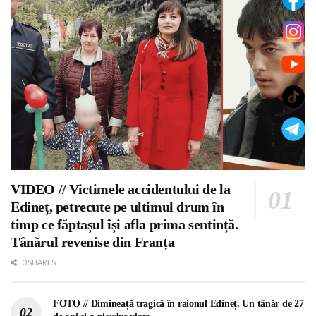
VIDEO // Victimele accidentului de la
Edineț, petrecute pe ultimul drum în
timp ce făptașul își afla prima sentință.
Tânărul revenise din Franța
0 SHARES
FOTO // Dimineață tragică în raionul Edineț. Un tânăr de 27