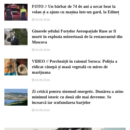
FOTO // Un bărbat de 74 de ani a urcat beat la
volan și a ajuns cu mașina într-un gard, la Edineț
06.08.2026
Ginerele șefului Forțelor Aerospațiale Ruse ar fi
murit în explozia misterioasă de la restaurantul din
Moscova
06.08.2026
VIDEO // Percheziții în raionul Soroca: Poliția a
ridicat cânepă și masă vegetală cu miros de
marijuana
06.08.2026
Zi critică pentru sistemul energetic. Dunărea a atins
minimul istoric cu două zile mai devreme. Se
încearcă iar scufundarea barjelor
06.08.2026