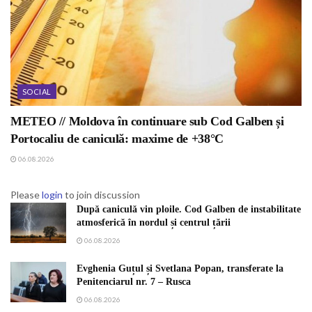
SOCIAL
METEO // Moldova în continuare sub Cod Galben și
Portocaliu de caniculă: maxime de +38°C
06.08.2026
Please
login
to join discussion
După caniculă vin ploile. Cod Galben de instabilitate
atmosferică în nordul și centrul țării
06.08.2026
Evghenia Guțul și Svetlana Popan, transferate la
Penitenciarul nr. 7 – Rusca
06.08.2026