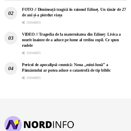
FOTO // Dimineață tragică în raionul Edineț. Un tânăr de 27
de ani și-a pierdut viața
0 SHARES
VIDEO // Tragedia de la maternitatea din Edineț: Livica a
murit înainte de a aduce pe lume al treilea copil. Ce spun
rudele
0 SHARES
Pericol de apocalipsă cosmică: Noua „mini-lună” a
Pământului ar putea aduce o catastrofă de tip biblic
0 SHARES