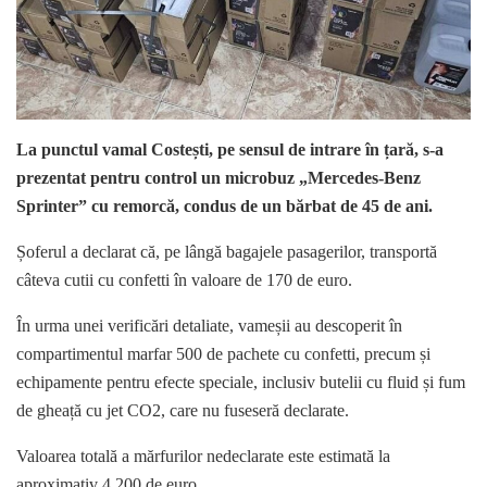
La punctul vamal Costești, pe sensul de intrare în țară, s-a
prezentat pentru control un microbuz „Mercedes-Benz
Sprinter” cu remorcă, condus de un bărbat de 45 de ani.
Șoferul a declarat că, pe lângă bagajele pasagerilor, transportă
câteva cutii cu confetti în valoare de 170 de euro.
În urma unei verificări detaliate, vameșii au descoperit în
compartimentul marfar 500 de pachete cu confetti, precum și
echipamente pentru efecte speciale, inclusiv butelii cu fluid și fum
de gheață cu jet CO2, care nu fuseseră declarate.
Valoarea totală a mărfurilor nedeclarate este estimată la
aproximativ 4.200 de euro.