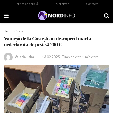
Politica editorială
Publicitate
Contacte
Home
Social
Vameșii de la Costești au descoperit marfă
nedeclarată de peste 4.200 €
Valeria Laba
13.02.2025
Timp de citit: 1 min citire