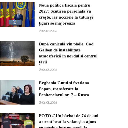
Noua politică fiscală pentru
2027: Scutirea personală va
crește, iar accizele la tutun și
țigări se majorează
06.08.2026
După caniculă vin ploile. Cod
Galben de instabilitate
atmosferică în nordul și centrul
țării
06.08.2026
Evghenia Guțul și Svetlana
Popan, transferate la
Penitenciarul nr. 7 – Rusca
06.08.2026
FOTO // Un bărbat de 74 de ani
a urcat beat la volan și a ajuns
cu mașina într-un gard, la