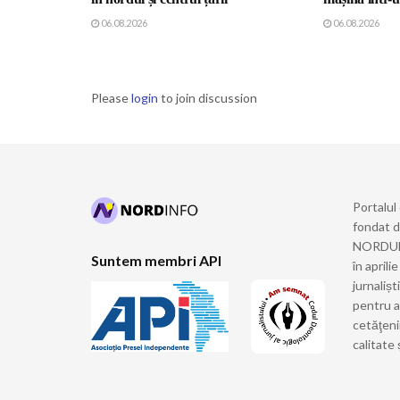
06.08.2026
06.08.2026
Please
login
to join discussion
Portalul
fondat 
NORDULUI
Suntem membri API
în april
jurnalișt
pentru a
cetăţeni
calitate 