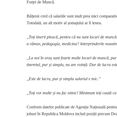
Forţei de Muncă.
Bălțenii cred că salariile sunt mult prea mici comparati
Totodată, un alt motiv al șomajului ar fi lenea.
,,Toți tinerii pleacă, pentru că nu sunt locuri de munc
a rămas, pedagogia, medicina? Interprinderile noastre su
,,La noi în oraș sunt foarte multe locuri de muncă, pur ș
tineretul, pur și simplu, nu are voință. Dar de lucru est
,,Este de lucru, pur și simplu salariul e mic.”
,,Toți vor multe și nu fac nimic! Minimum toți caută cu
Conform datelor publicate de Agenția Națională pentr
joburi în Republica Moldova includ poziții precum Dezv