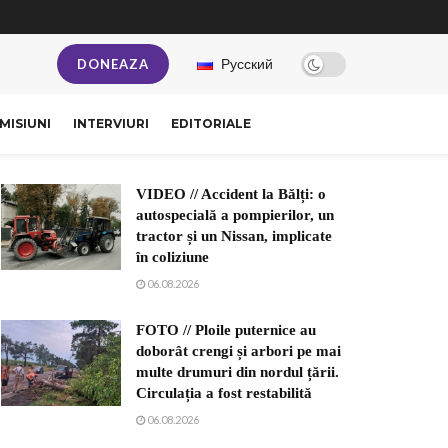
Русский
DONEAZA
MISIUNI
INTERVIURI
EDITORIALE
VIDEO // Accident la Bălți: o
autospecială a pompierilor, un
tractor și un Nissan, implicate
în coliziune
06.08.2026
FOTO // Ploile puternice au
doborât crengi și arbori pe mai
multe drumuri din nordul țării.
Circulația a fost restabilită
06.08.2026