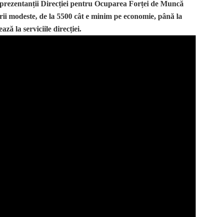
reprezentanții Direcției pentru Ocuparea Forței de Muncă
rii modeste, de la 5500 cât e minim pe economie, până la
ază la serviciile direcției.