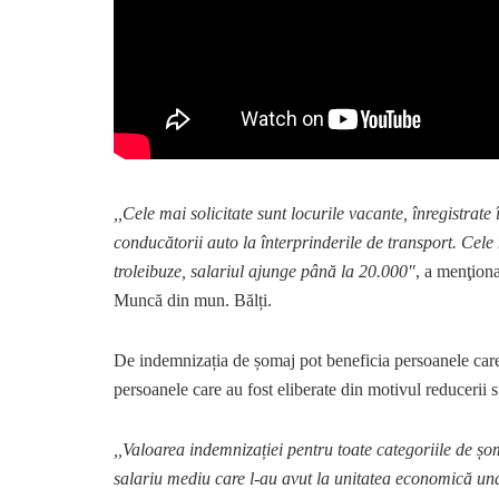
,,Cele mai solicitate sunt locurile vacante, înregistrat
conducătorii auto la înterprinderile de transport. Cele 
troleibuze, salariul ajunge până la 20.000″
, a menţiona
Muncă din mun. Bălți.
De indemnizația de șomaj pot beneficia persoanele care au
persoanele care au fost eliberate din motivul reducerii s
,,Valoarea indemnizației pentru toate categoriile de șo
salariu mediu care l-au avut la unitatea economică und