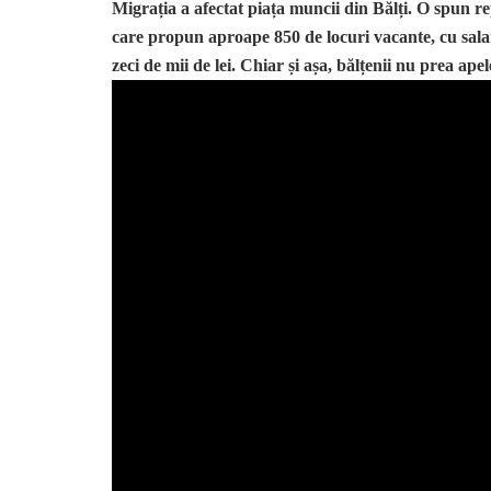
Migrația a afectat piața muncii din Bălți. O spun 
care propun aproape 850 de locuri vacante, cu sala
zeci de mii de lei. Chiar și așa, bălțenii nu prea apele