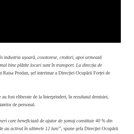
e în industria ușoară, cosotorese, croitori, apoi urmează
mai bine plătite locuri sunt în transport. La direcția de
t Raisa Prodan, șef interimar a Direcției Ocupării Forței de
 fost eliberate de la înterprinderi, în rezultatul demisiei,
tatelor de personal.
meri care beneficiază de ajutor de șomaj constituie 40 % din
e au activat în ultimele 12 luni”
, spune şefa Direcţiei Ocupării