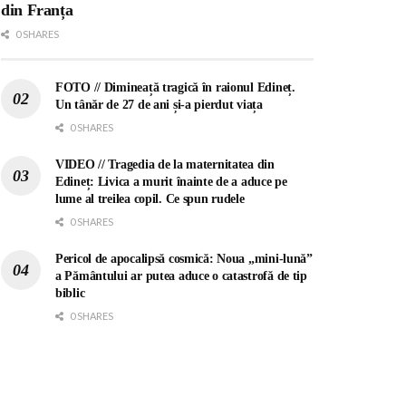
din Franța
0 SHARES
FOTO // Dimineață tragică în raionul Edineț.
Un tânăr de 27 de ani și-a pierdut viața
0 SHARES
VIDEO // Tragedia de la maternitatea din
Edineț: Livica a murit înainte de a aduce pe
lume al treilea copil. Ce spun rudele
0 SHARES
Pericol de apocalipsă cosmică: Noua „mini-lună”
a Pământului ar putea aduce o catastrofă de tip
biblic
0 SHARES