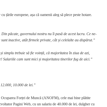
v cu țările europene, așa că oamenii aleg să plece peste hotare.
ă. Din păcate, guvernului nostru nu îi pasă de acest lucru. Ce ne-
nt inactive, atât firmele private, cât și celelalte au dispărut.”
i simplu trebuie să fie voință, că majoritatea în ziua de azi,
e! Salariile cam sunt mici și majoritatea tinerilor fug de aici.”
 12.000, 10.000 de lei.”
u Ocuparea Forței de Muncă (ANOFM), cele mai bine plătite
oltator Pagini Web, cu un salariu de 40.000 de lei, dulgher cu