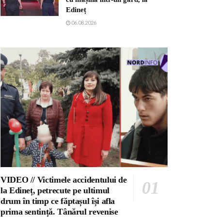
Edineț
06.08.2026
VIDEO // Victimele accidentului de
la Edineț, petrecute pe ultimul
drum în timp ce făptașul își afla
prima sentință. Tânărul revenise