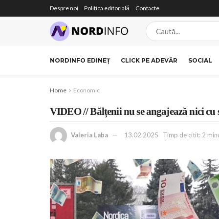
Despre noi
Politica editorială
Contacte
NORDINFO EDINEȚ
CLICK PE ADEVĂR
SOCIAL
Home
Economic
VIDEO // Bălțenii nu se angajează nici cu 
Valeria Laba
13.02.2025
Timp de citit: 2 minu