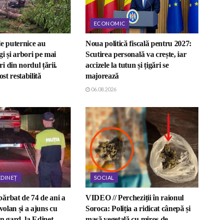
ECONOMIC
e puternice au
Noua politică fiscală pentru 2027:
i și arbori pe mai
Scutirea personală va crește, iar
 din nordul țării.
accizele la tutun și țigări se
ost restabilită
majorează
06.08.2026
EDINEȚ
SOCIAL
ărbat de 74 de ani a
VIDEO // Percheziții în raionul
volan și a ajuns cu
Soroca: Poliția a ridicat cânepă și
n gard, la Edineț
masă vegetală cu miros de