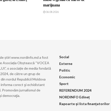
marijuana
06.08.2026
Social
 de știri www.nordinfo.md a fost
de Asociația Obștească “VOCEA
Externe
”, o asociație de media fondată
Politic
ie 2024, de către un grup de
Economic
i din nordul Republicii Moldova
Sport
 informa corect şi echidistant
i. Promovăm jurnalismul de
REFERENDUM 2024
și democraţia.
NORDINFO Edineț
Rapoarte și lista finanțatorilor