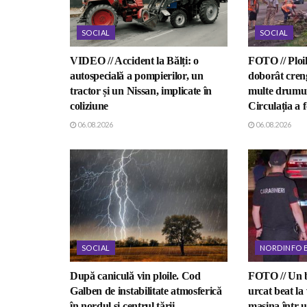
SOCIAL
SOCIAL
VIDEO // Accident la Bălți: o
FOTO // Ploil
autospecială a pompierilor, un
doborât creng
tractor și un Nissan, implicate în
multe drumuri
coliziune
Circulația a f
06.08.2026
06.08.2026
SOCIAL
NORDINFO 
După caniculă vin ploile. Cod
FOTO // Un b
Galben de instabilitate atmosferică
urcat beat la 
în nordul și centrul țării
mașina într-u