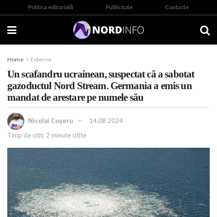
Politica editorială
Publicitate
Contacte
Home
Externe
Un scafandru ucrainean, suspectat că a sabotat
gazoductul Nord Stream. Germania a emis un
mandat de arestare pe numele său
Nicolai Coșeru
14.08.2024
Timp de citit: 2 minute citite