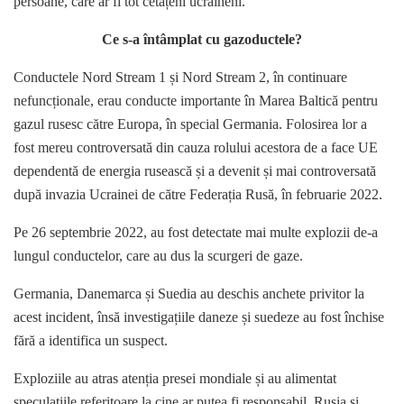
persoane, care ar fi tot cetățeni ucraineni.
Ce s-a întâmplat cu gazoductele?
Conductele Nord Stream 1 și Nord Stream 2, în continuare
nefuncționale, erau conducte importante în Marea Baltică pentru
gazul rusesc către Europa, în special Germania. Folosirea lor a
fost mereu controversată din cauza rolului acestora de a face UE
dependentă de energia rusească și a devenit și mai controversată
după invazia Ucrainei de către Federația Rusă, în februarie 2022.
Pe 26 septembrie 2022, au fost detectate mai multe explozii de-a
lungul conductelor, care au dus la scurgeri de gaze.
Germania, Danemarca și Suedia au deschis anchete privitor la
acest incident, însă investigațiile daneze și suedeze au fost închise
fără a identifica un suspect.
Exploziile au atras atenția presei mondiale și au alimentat
speculațiile referitoare la cine ar putea fi responsabil. Rusia și