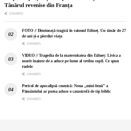
Tânărul revenise din Franța
0 SHARES
FOTO // Dimineață tragică în raionul Edineț. Un tânăr de 27
de ani și-a pierdut viața
0 SHARES
VIDEO // Tragedia de la maternitatea din Edineț: Livica a
murit înainte de a aduce pe lume al treilea copil. Ce spun
rudele
0 SHARES
Pericol de apocalipsă cosmică: Noua „mini-lună” a
Pământului ar putea aduce o catastrofă de tip biblic
0 SHARES