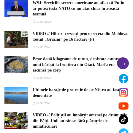
WSJ: Serviciile secrete americane au aflat că Putin
ar putea testa NATO cu un atac chiar în această
toamnă
07.08.2026
VIDEO // Hibrizi crescuți pentru seceta din Moldova.
Testul „Grazim” pe 16 hectare (P)
07.08.2026
Peste două kilograme de tutun, depistate asupra
→
unui bărbat la frontiera din Otaci. Marfa era
ascunsă pe corp
07.08.2026
Ultimele baraje de protecție de pe Nistru au fost
demontate
07.08.2026
VIDEO // Polițiștii au împărțit amenzi pe drumurile
din Bălți. Unii au rămas fără plăcuțele de
înmatriculare