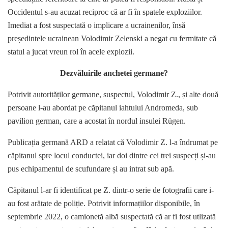
Occidentul s-au acuzat reciproc că ar fi în spatele exploziilor.
Imediat a fost suspectată o implicare a ucrainenilor, însă
președintele ucrainean Volodimir Zelenski a negat cu fermitate că
statul a jucat vreun rol în acele explozii.
Dezvăluirile anchetei germane?
Potrivit autorităților germane, suspectul, Volodimir Z., și alte două
persoane l-au abordat pe căpitanul iahtului Andromeda, sub
pavilion german, care a acostat în nordul insulei Rügen.
Publicația germană ARD a relatat că Volodimir Z. l-a îndrumat pe
căpitanul spre locul conductei, iar doi dintre cei trei suspecți și-au
pus echipamentul de scufundare și au intrat sub apă.
Căpitanul l-ar fi identificat pe Z. dintr-o serie de fotografii care i-
au fost arătate de poliție. Potrivit informațiilor disponibile, în
septembrie 2022, o camionetă albă suspectată că ar fi fost utlizată