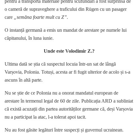
pentru a transporta materiale pentru scufundări a fost surprinsă de
o cameră de supraveghere a traficului din Rügen cu un pasager
care
„semăna foarte mult cu Z”.
O instanță germană a emis un mandat de arestare pe numele lui
căpitanului, în luna iunie.
Unde este Volodimir Z.?
Ultima dată se știa că suspectul locuia într-un sat de lângă
Varșovia, Polonia. Totuși, acesta ar fi fugit ulterior de acolo și s-a
ascuns în altă parte.
Nu se știe de ce Polonia nu a onorat mandatul european de
arestare în termenul legal de 60 de zile. Publicația ARD a subliniat
că există acuzații din partea autorităților germane că, deși Varșovia
nu a participat la atac, l-a tolerat apoi tacit.
Nu au fost găsite legături între suspecți și guvernul ucrainean.