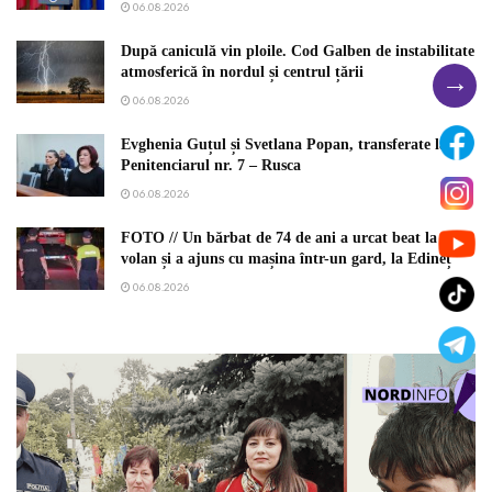
06.08.2026
După caniculă vin ploile. Cod Galben de instabilitate
atmosferică în nordul și centrul țării
→
06.08.2026
Evghenia Guțul și Svetlana Popan, transferate la
Penitenciarul nr. 7 – Rusca
06.08.2026
FOTO // Un bărbat de 74 de ani a urcat beat la
volan și a ajuns cu mașina într-un gard, la Edineț
06.08.2026