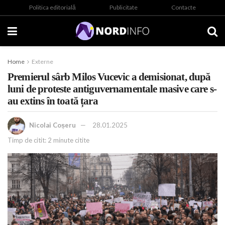
Politica editorială
Publicitate
Contacte
Home
Externe
Premierul sârb Milos Vucevic a demisionat, după
luni de proteste antiguvernamentale masive care s-
au extins în toată țara
Nicolai Coșeru
28.01.2025
Timp de citit: 2 minute citite