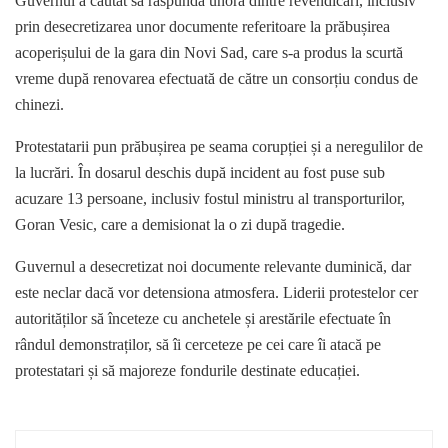
Guvernul a căutat să răspundă unora dintre revendicări, inclusiv
prin desecretizarea unor documente referitoare la prăbușirea
acoperișului de la gara din Novi Sad, care s-a produs la scurtă
vreme după renovarea efectuată de către un consorțiu condus de
chinezi.
Protestatarii pun prăbușirea pe seama corupției și a neregulilor de
la lucrări. În dosarul deschis după incident au fost puse sub
acuzare 13 persoane, inclusiv fostul ministru al transporturilor,
Goran Vesic, care a demisionat la o zi după tragedie.
Guvernul a desecretizat noi documente relevante duminică, dar
este neclar dacă vor detensiona atmosfera. Liderii protestelor cer
autorităților să înceteze cu anchetele și arestările efectuate în
rândul demonstraților, să îi cerceteze pe cei care îi atacă pe
protestatari și să majoreze fondurile destinate educației.