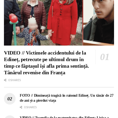
VIDEO // Victimele accidentului de la
Edineț, petrecute pe ultimul drum în
timp ce făptașul își afla prima sentință.
Tânărul revenise din Franța
0 SHARES
FOTO // Dimineață tragică în raionul Edineț. Un tânăr de 27
de ani și-a pierdut viața
0 SHARES
VIDEO // Tragedia de la maternitatea din Edineț: Livica a