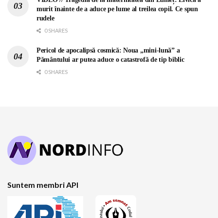
murit înainte de a aduce pe lume al treilea copil. Ce spun
rudele
0 SHARES
Pericol de apocalipsă cosmică: Noua „mini-lună” a
Pământului ar putea aduce o catastrofă de tip biblic
0 SHARES
Suntem membri API