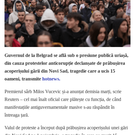
Guvernul de la Belgrad se află sub o presiune publică uriașă,
din cauza protestelor anticorupție declanșate de prăbușirea
acoperișului gării din Novi Sad, tragedie care a ucis 15
oameni, transmite
hotnews.
Premierul sârb Milos Vucevic și-a anunțat demisia marți, scrie
Reuters – cel mai înalt oficial care plătește cu funcția, de când
manifestațiile antiguvernamentale masive s-au răspândit în
întreaga țară.
Valul de proteste a început după prăbușirea acoperișului unei gări