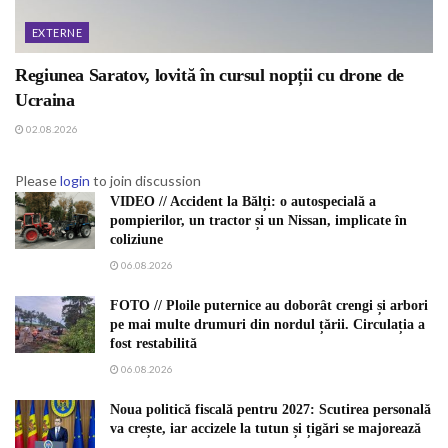
EXTERNE
Regiunea Saratov, lovită în cursul nopții cu drone de
Ucraina
02.08.2026
Please
login
to join discussion
VIDEO // Accident la Bălți: o autospecială a
pompierilor, un tractor și un Nissan, implicate în
coliziune
06.08.2026
FOTO // Ploile puternice au doborât crengi și arbori
pe mai multe drumuri din nordul țării. Circulația a
fost restabilită
06.08.2026
Noua politică fiscală pentru 2027: Scutirea personală
va crește, iar accizele la tutun și țigări se majorează