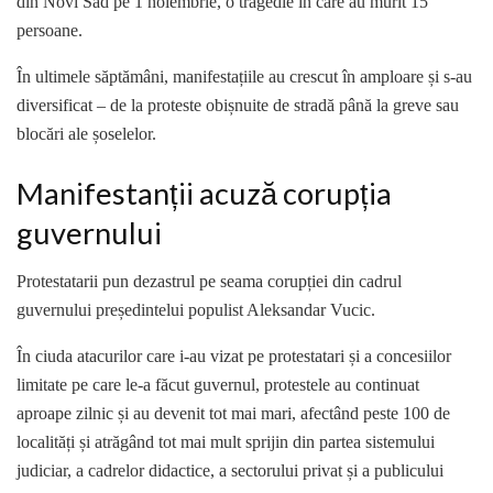
din Novi Sad pe 1 noiembrie, o tragedie în care au murit 15
persoane.
În ultimele săptămâni, manifestațiile au crescut în amploare și s-au
diversificat – de la proteste obișnuite de stradă până la greve sau
blocări ale șoselelor.
Manifestanții acuză corupția
guvernului
Protestatarii pun dezastrul pe seama corupției din cadrul
guvernului președintelui populist Aleksandar Vucic.
În ciuda atacurilor care i-au vizat pe protestatari și a concesiilor
limitate pe care le-a făcut guvernul, protestele au continuat
aproape zilnic și au devenit tot mai mari, afectând peste 100 de
localități și atrăgând tot mai mult sprijin din partea sistemului
judiciar, a cadrelor didactice, a sectorului privat și a publicului