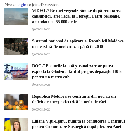
Please
login
to join discussion
VIDEO // Resturi vegetale rămase după recoltarea
căpșunelor, arse ilegal la Florești. Patru persoane,
amendate cu 55.000 de lei
05.08.2026
Sistemul național de apărare al Republicii Moldova
urmează să fie modernizat până în 2030
05.08.2026
DOC // Facturile la apă și canalizare ar putea
exploda la Glodeni. Tariful propus depășește 110 lei
pentru un metru cub
05.08.2026
Republica Moldova se confruntă din nou cu un
deficit de energie electrică în orele de vârf
05.08.2026
Liliana Vițu-Eșanu, numită la conducerea Centrului
pentru Comunicare Strategică după plecarea Anei