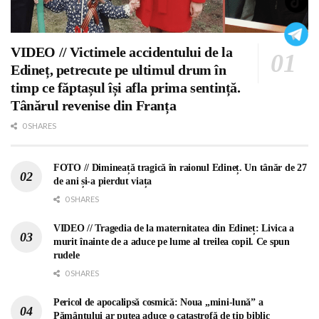
VIDEO // Victimele accidentului de la
Edineț, petrecute pe ultimul drum în
timp ce făptașul își afla prima sentință.
Tânărul revenise din Franța
0 SHARES
FOTO // Dimineață tragică în raionul Edineț. Un tânăr de 27
de ani și-a pierdut viața
0 SHARES
VIDEO // Tragedia de la maternitatea din Edineț: Livica a
murit înainte de a aduce pe lume al treilea copil. Ce spun
rudele
0 SHARES
Pericol de apocalipsă cosmică: Noua „mini-lună” a
Pământului ar putea aduce o catastrofă de tip biblic