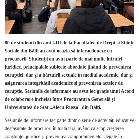
80 de studenți din anii I-III de la Facultatea de Drept și Științe
Sociale din Bălți au avut ocazia să interacționeze cu
procurorii. Studenții au avut parte de mai multe intruiri
juridice, principalale subiecte abordate ținând de prevenirea
corupției, dar și a hărțuirii sexuale în mediul academic, dar și
asigurarea integrității academice și prevenirea actelor de
corupție. Sesiunile de informare au avut loc grație unui Acord
de colaborare încheiat între Procuratura Generală și
Universitatea de Stat „Alecu Russo” din Bălți.
Sesiunile de informare fac parte dintr-o serie de activități educative
desfășurate de procurori în toată țara, având ca scop creșterea
conștiinței juridice și prevenirea comportamentelor ilegale în