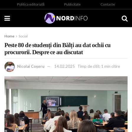
Politica editorială
Publicitate
Contacte
Home
Social
Peste 80 de studenți din Bălți au dat ochii cu
procurorii. Despre ce au discutat
Nicolai Coșeru
14.02.2025
Timp de citit: 1 min citire