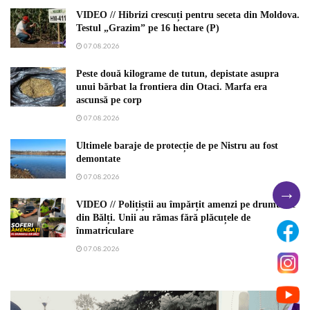
VIDEO // Hibrizi crescuți pentru seceta din Moldova.
Testul „Grazim” pe 16 hectare (P)
07.08.2026
Peste două kilograme de tutun, depistate asupra
unui bărbat la frontiera din Otaci. Marfa era
ascunsă pe corp
07.08.2026
Ultimele baraje de protecție de pe Nistru au fost
demontate
07.08.2026
→
VIDEO // Polițiștii au împărțit amenzi pe drumurile
din Bălți. Unii au rămas fără plăcuțele de
înmatriculare
07.08.2026