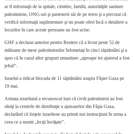
ar fi informaţii de la spitale, cimitire, familii, autorităţile sanitare
palestiniene, ONG-uri şi partenerii săi de pe teren şi a precizat că
verifică informaţii suplimentare şi nu poate oferi încă o detaliere a
locurilor în care aceste persoane au fost ucise.
GHF a declarat anterior pentru Reuters că a livrat peste 52 de
milioane de mese palestinienilor înfometaţi în cinci săptămâni şi a
spus că în cazul altor grupuri umanitare „aproape tot ajutorul a fost
jefuit”.
Israelul a ridicat blocada de 11 săptămâni asupra Fâşiei Gaza pe
19 mai.
Armata israeliană a recunoscut luni că civili palestinieni au fost
răniţi la centrele de distribuţie a ajutoarelor din Fâşia Gaza,
declarând că forţele israeliene au primit noi instrucţiuni în urma a
ceea ce a numit „lecţii învăţate”.