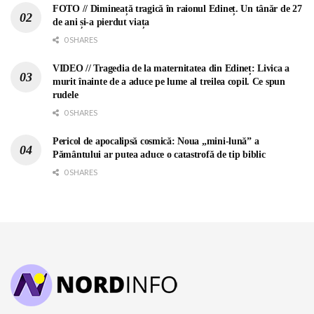
FOTO // Dimineață tragică în raionul Edineț. Un tânăr de 27
de ani și-a pierdut viața
0 SHARES
VIDEO // Tragedia de la maternitatea din Edineț: Livica a
murit înainte de a aduce pe lume al treilea copil. Ce spun
rudele
0 SHARES
Pericol de apocalipsă cosmică: Noua „mini-lună” a
Pământului ar putea aduce o catastrofă de tip biblic
0 SHARES