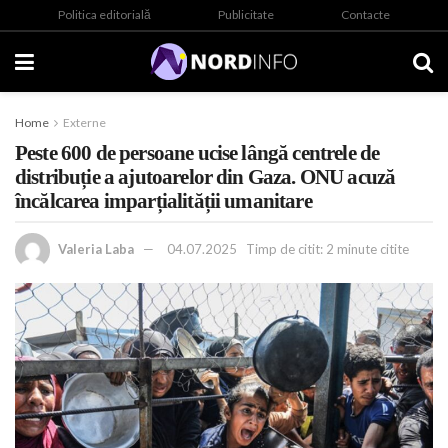
Politica editorială
Publicitate
Contacte
Home
Externe
Peste 600 de persoane ucise lângă centrele de
distribuție a ajutoarelor din Gaza. ONU acuză
încălcarea imparțialității umanitare
Valeria Laba
04.07.2025
Timp de citit: 2 minute citite