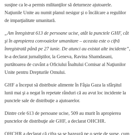
susţine ca le-a permis militanţilor să deturneze ajutoarele.
Naţiunile Unite au numit planul nesigur şi o încălcare a regulilor
de imparţialitate umanitară.
„Am înregistrat 613 de persoane ucise, atât la punctele GHF, cât
şi în apropierea convoaielor umanitare – aceasta este o cifră
înregistrată până pe 27 iunie. De atunci au existat alte incidente”
,
le-a declarat jurnaliştilor, la Geneva, Ravina Shamdasani,
purtătoarea de cuvânt a Oficiului Înaltului Comisar al Naţiunilor
Unite pentru Drepturile Omului.
GHF a început să distribuie alimente în Fâşia Gaza la sfârşitul
lunii mai şi a negat în repetate rânduri că au avut loc incidente la
punctele sale de distribuţie a ajutoarelor.
Dintre cele 613 de persoane ucise, 509 au murit în apropierea
punctelor de distribuţie ale GHF, a declarat OHCHR.
OHCHR a declarat că cifra sa se bazează pe o serie de surse, cum