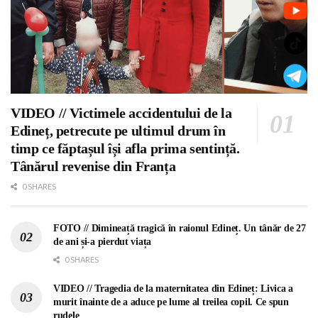
VIDEO // Victimele accidentului de la
Edineț, petrecute pe ultimul drum în
timp ce făptașul își afla prima sentință.
Tânărul revenise din Franța
0 SHARES
FOTO // Dimineață tragică în raionul Edineț. Un tânăr de 27
de ani și-a pierdut viața
0 SHARES
VIDEO // Tragedia de la maternitatea din Edineț: Livica a
murit înainte de a aduce pe lume al treilea copil. Ce spun
rudele