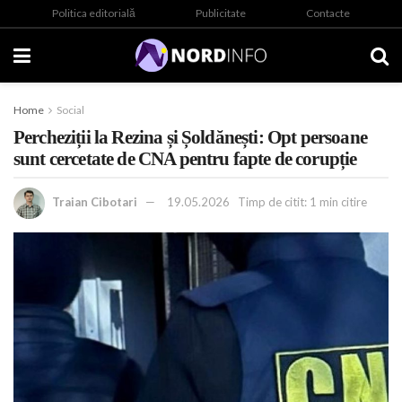
Politica editorială
Publicitate
Contacte
Home
Social
Percheziții la Rezina și Șoldănești: Opt persoane
sunt cercetate de CNA pentru fapte de corupție
Traian Cibotari
19.05.2026
Timp de citit: 1 min citire