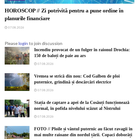
HOROSCOP // Zi potrivită pentru a pune ordine în
planurile financiare
07.08.2026
Please
login
to join discussion
Incendiu provocat de un fulger în raionul Drochia:
150 de baloți de paie au ars
07.08.2026
Vremea se strică din nou: Cod Galben de ploi
puternice, grindină și descărcări electrice
07.08.2026
Stația de captare a apei de la Cosăuți funcționează
normal, în pofida nivelului scăzut al Nistrului
07.08.2026
FOTO // Ploile și vântul puternic au făcut ravagii în
mai multe raioane din nordul țării. Copaci doborâți