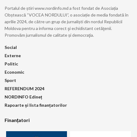
Portalul de știri www.nordinfo.md a fost fondat de Asociația
Obștească “VOCEA NORDULUI”, o asociație de media fondată în
aprilie 2024, de către un grup de jurnaliști din nordul Republicii
Moldova pentru a informa corect şi echidistant cetăţenii.
Promovăm jurnalismul de calitate și democraţia.
Social
Externe
Politic
Economic
Sport
REFERENDUM 2024
NORDINFO Edineț
Rapoarte și lista finanțatorilor
Finanțatori