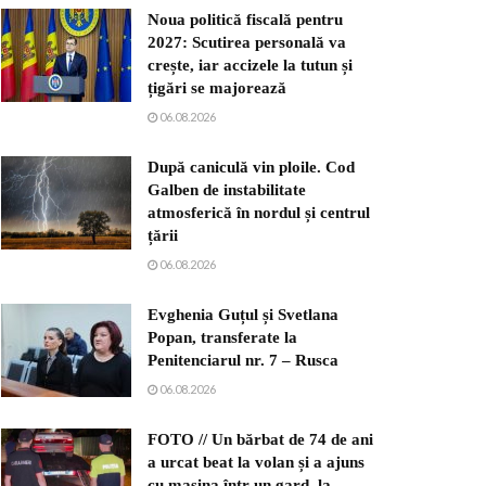
Noua politică fiscală pentru
2027: Scutirea personală va
crește, iar accizele la tutun și
țigări se majorează
06.08.2026
După caniculă vin ploile. Cod
Galben de instabilitate
atmosferică în nordul și centrul
țării
06.08.2026
Evghenia Guțul și Svetlana
Popan, transferate la
Penitenciarul nr. 7 – Rusca
06.08.2026
FOTO // Un bărbat de 74 de ani
a urcat beat la volan și a ajuns
cu mașina într-un gard, la