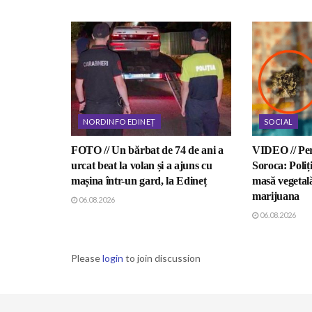
NORDINFO EDINEȚ
SOCIAL
FOTO // Un bărbat de 74 de ani a
VIDEO // Perc
urcat beat la volan și a ajuns cu
Soroca: Poliți
mașina într-un gard, la Edineț
masă vegetal
marijuana
06.08.2026
06.08.2026
Please
login
to join discussion