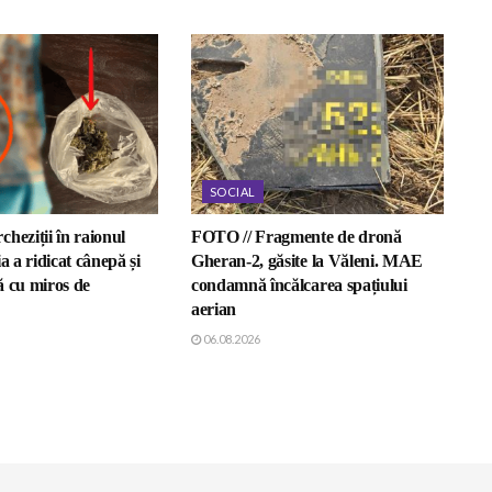
SOCIAL
heziții în raionul
FOTO // Fragmente de dronă
a a ridicat cânepă și
Gheran-2, găsite la Văleni. MAE
ă cu miros de
condamnă încălcarea spațiului
aerian
06.08.2026