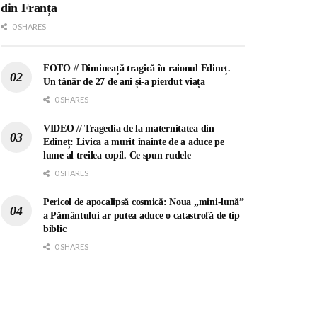
din Franța
0 SHARES
FOTO // Dimineață tragică în raionul Edineț.
Un tânăr de 27 de ani și-a pierdut viața
0 SHARES
VIDEO // Tragedia de la maternitatea din
Edineț: Livica a murit înainte de a aduce pe
lume al treilea copil. Ce spun rudele
0 SHARES
Pericol de apocalipsă cosmică: Noua „mini-lună”
a Pământului ar putea aduce o catastrofă de tip
biblic
0 SHARES