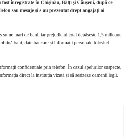
 fost înregistrate în Chișinău, Bălți și Căușeni, după ce
lefon sau mesaje și s-au prezentat drept angajați ai
mis sume mari de bani, iar prejudiciul total depășește 1,5 milioane
 obțină bani, date bancare și informații personale folosind
ormații confidențiale prin telefon. În cazul apelurilor suspecte,
formația direct la instituția vizată și să sesizeze oamenii legii.