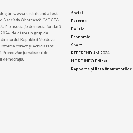
Social
 de știri www.nordinfo.md a fost
de Asociația Obștească “VOCEA
Externe
”, o asociație de media fondată
Politic
ie 2024, de către un grup de
Economic
i din nordul Republicii Moldova
Sport
 informa corect şi echidistant
i. Promovăm jurnalismul de
REFERENDUM 2024
și democraţia.
NORDINFO Edineț
Rapoarte și lista finanțatorilor