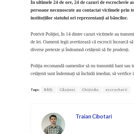
În ultimele 24 de ore, 24 de cazuri de escrocherie au
persoane necunoscute au contactat victimele prin te
instituțiilor statului ori reprezentanți ai băncilor.
Potrivit Poliției, în 14 dintre cazuri victimele au trans
de lei. Oamenii legii avertizează că escrocii încearcă să
diverse pretexte și îndeamnă cetățenii să fie prudenți.
Poliția recomandă oamenilor să nu transmită bani sau inf
cetățenii sunt îndemnați să închidă imediat, să verifice in
Tags:
Bălți
Căușeni
Chișinău
escrocherii
Traian Cibotari