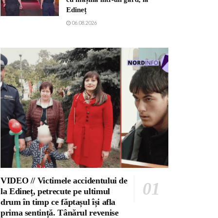
Edineț
06.08.2026
VIDEO // Victimele accidentului de
la Edineț, petrecute pe ultimul
drum în timp ce făptașul își afla
prima sentință. Tânărul revenise