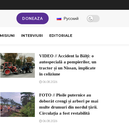
Русский
DONEAZA
MISIUNI
INTERVIURI
EDITORIALE
VIDEO // Accident la Bălți: o
autospecială a pompierilor, un
tractor și un Nissan, implicate
în coliziune
06.08.2026
FOTO // Ploile puternice au
doborât crengi și arbori pe mai
multe drumuri din nordul țării.
Circulația a fost restabilită
06.08.2026