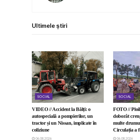
Ultimele știri
SOCIAL
SOCIAL
VIDEO // Accident la Bălți: o
FOTO // Ploil
autospecială a pompierilor, un
doborât creng
tractor și un Nissan, implicate în
multe drumuri
coliziune
Circulația a f
06.08.2026
06.08.2026