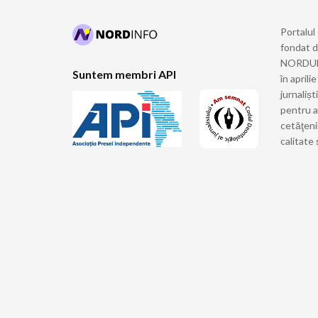
Portalul
fondat 
NORDULUI
Suntem membri API
în april
jurnalișt
pentru a
cetăţeni
calitate 