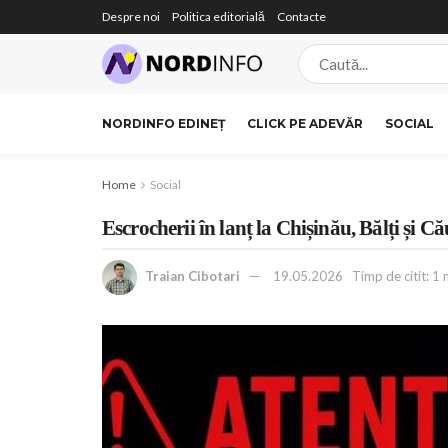
Despre noi
Politica editorială
Contacte
NORDINFO EDINEȚ
CLICK PE ADEVĂR
SOCIAL
Home
Social
Escrocherii în lanț la Chișinău, Bălți și C
Traian Cibotari
19.05.2026
Timp de citit: 1 m