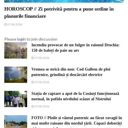
HOROSCOP // Zi potrivită pentru a pune ordine în
planurile financiare
07.08.2026
Please
login
to join discussion
Incendiu provocat de un fulger în raionul Drochia:
150 de baloți de paie au ars
07.08.2026
Vremea se strică din nou: Cod Galben de ploi
puternice, grindină și descărcări electrice
07.08.2026
Stația de captare a apei de la Cosăuți funcționează
normal, în pofida nivelului scăzut al Nistrului
07.08.2026
FOTO // Ploile și vântul puternic au făcut ravagii în
mai multe raioane din nordul țării. Copaci doborâți