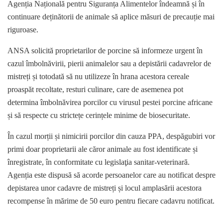
Agenția Națională pentru Siguranța Alimentelor îndeamnă și în
continuare deținătorii de animale să aplice măsuri de precauție mai
riguroase.
ANSA solicită proprietarilor de porcine să informeze urgent în
cazul îmbolnăvirii, pierii animalelor sau a depistării cadavrelor de
mistreți și totodată să nu utilizeze în hrana acestora cereale
proaspăt recoltate, resturi culinare, care de asemenea pot
determina îmbolnăvirea porcilor cu virusul pestei porcine africane
și să respecte cu strictețe cerințele minime de biosecuritate.
În cazul morții și nimicirii porcilor din cauza PPA, despăgubiri vor
primi doar proprietarii ale căror animale au fost identificate și
înregistrate, în conformitate cu legislaţia sanitar-veterinară.
Agenția este dispusă să acorde persoanelor care au notificat despre
depistarea unor cadavre de mistreți și locul amplasării acestora
recompense în mărime de 50 euro pentru fiecare cadavru notificat.