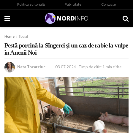
Politica editorială
Publicitate
Contacte
Home
Social
Pestă porcină la Sîngerei și un caz de rabie la vulpe
în Anenii Noi
Nata Tocarciuc
03.07.2024
Timp de citit: 1 min citire