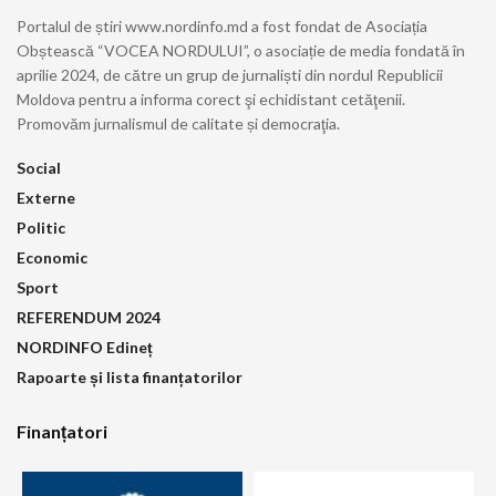
Portalul de știri www.nordinfo.md a fost fondat de Asociația
Obștească “VOCEA NORDULUI”, o asociație de media fondată în
aprilie 2024, de către un grup de jurnaliști din nordul Republicii
Moldova pentru a informa corect şi echidistant cetăţenii.
Promovăm jurnalismul de calitate și democraţia.
Social
Externe
Politic
Economic
Sport
REFERENDUM 2024
NORDINFO Edineț
Rapoarte și lista finanțatorilor
Finanțatori