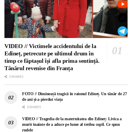
VIDEO // Victimele accidentului de la
Edineț, petrecute pe ultimul drum în
timp ce făptașul își afla prima sentință.
Tânărul revenise din Franța
0 SHARES
FOTO // Dimineață tragică în raionul Edineț. Un tânăr de 27
de ani și-a pierdut viața
0 SHARES
VIDEO // Tragedia de la maternitatea din Edineț: Livica a
murit înainte de a aduce pe lume al treilea copil. Ce spun
rudele