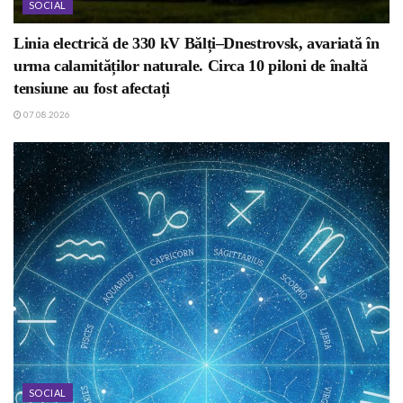
SOCIAL
Linia electrică de 330 kV Bălți–Dnestrovsk, avariată în
urma calamităților naturale. Circa 10 piloni de înaltă
tensiune au fost afectați
07.08.2026
SOCIAL