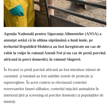
Agenția Națională pentru Siguranța Alimentelor (ANSA) a
anunţat astăzi că în ultima săptămână a lunii iunie, pe
teritoriul Republicii Moldova au fost înregistrate
un caz de
rabie la vulpe în raionul Anenii Noi și un caz de pestă porcină
africană la porci domestici, în raionul Sîngerei.
În focarul cu pestă porcină africană au fost introduse măsuri de
carantină și totodată au fost stabilite zonele de protecție și
supraveghere. În acest context se efectuează controlul
rezervoarelor faunei sălbatice, controlul mișcării animalelor în
interiorul țării și screening-ul porcilor domestici și populațiilor de
mistreți.