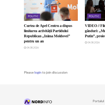
POLITIC
POLITIC
Curtea de Apel Centru a dispus
VIDEO // Fil
limitarea activității Partidului
gânduri: „Mr
Republican „Inima Moldovei”
Putin”, proiec
pentru un an
04.08.2026
04.08.2026
Please
login
to join discussion
Portalul