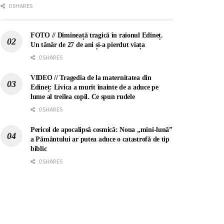
0 SHARES
FOTO // Dimineață tragică în raionul Edineț.
Un tânăr de 27 de ani și-a pierdut viața
0 SHARES
VIDEO // Tragedia de la maternitatea din
Edineț: Livica a murit înainte de a aduce pe
lume al treilea copil. Ce spun rudele
0 SHARES
Pericol de apocalipsă cosmică: Noua „mini-lună”
a Pământului ar putea aduce o catastrofă de tip
biblic
0 SHARES