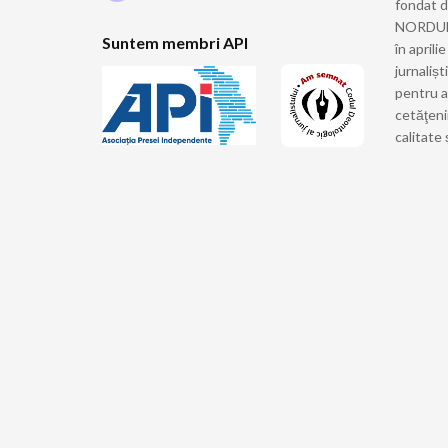
fondat 
NORDULUI
Suntem membri API
în april
jurnalișt
pentru a
cetăţeni
calitate 