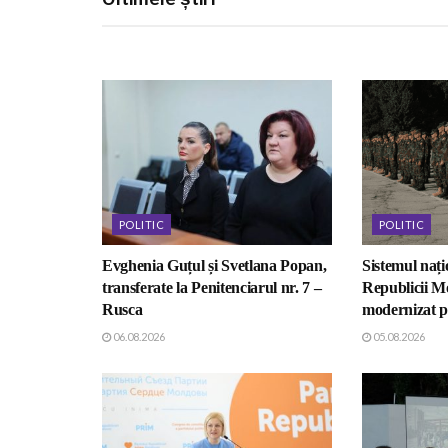
POLITIC
POLITIC
Evghenia Guțul și Svetlana Popan,
Sistemul nați
transferate la Penitenciarul nr. 7 –
Republicii M
Rusca
modernizat p
06.08.2026
05.08.2026