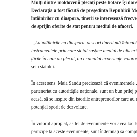
Mulți dintre moldovenii plecați peste hotare își dores
Declarația a fost făcută de președinta Republicii M
întâlnirilor cu diaspora, tinerii se interesează frecv
de sprijin oferite de stat pentru mediul de afaceri.
„La întâlnirile cu diaspora, deseori tinerii mă întreabă
instrumentele prin care statul susține mediul de afaceri.
țările în care au plecat, au acumulat experiențe valor
șefa statului.
În acest sens, Maia Sandu precizează că evenimentele „D
parteneriat cu autoritățile naționale, sunt un bun prilej
acasă, să se inspire din istoriile antreprenorilor care a
potențial sporit de dezvoltare.
În viitorul apropiat, astfel de evenimente vor avea loc l
participe la aceste evenimente, sunt îndemnați să comp