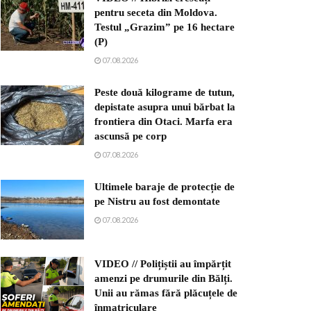
pentru seceta din Moldova.
Testul „Grazim” pe 16 hectare
(P)
07.08.2026
Peste două kilograme de tutun,
depistate asupra unui bărbat la
frontiera din Otaci. Marfa era
ascunsă pe corp
07.08.2026
Ultimele baraje de protecție de
pe Nistru au fost demontate
07.08.2026
VIDEO // Polițiștii au împărțit
amenzi pe drumurile din Bălți.
Unii au rămas fără plăcuțele de
înmatriculare