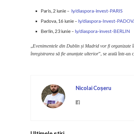
Paris, 2 iunie –
ly/diaspora-invest-PARIS
Padova, 16 iunie –
ly/diaspora-Invest-PADO
Berlin, 23 iunie –
ly/diaspora-invest-BERLIN
„
Evenimentele din Dublin și Madrid vor fi organizate în
înregistrarea să fie anunțate ulterior
”, se arată într-un 
Nicolai Coșeru
Ultimele știri