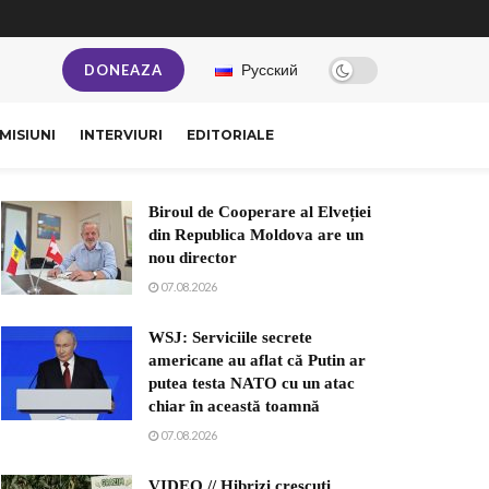
Русский
DONEAZA
MISIUNI
INTERVIURI
EDITORIALE
Biroul de Cooperare al Elveției
din Republica Moldova are un
nou director
07.08.2026
WSJ: Serviciile secrete
americane au aflat că Putin ar
putea testa NATO cu un atac
chiar în această toamnă
07.08.2026
VIDEO // Hibrizi crescuți