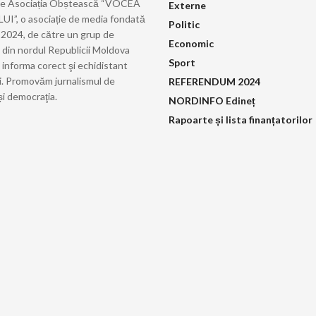
de Asociația Obștească “VOCEA
Externe
”, o asociație de media fondată
Politic
ie 2024, de către un grup de
Economic
i din nordul Republicii Moldova
Sport
 informa corect şi echidistant
i. Promovăm jurnalismul de
REFERENDUM 2024
și democraţia.
NORDINFO Edineț
Rapoarte și lista finanțatorilor