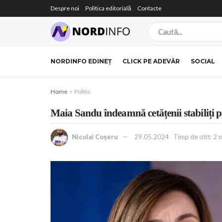
Despre noi
Politica editorială
Contacte
NORDINFO EDINEȚ
CLICK PE ADEVĂR
SOCIAL
Home
Politic
Maia Sandu îndeamnă cetățenii stabiliți pe
Nicolai Coșeru
29.05.2024
Timp de citit: 2 m