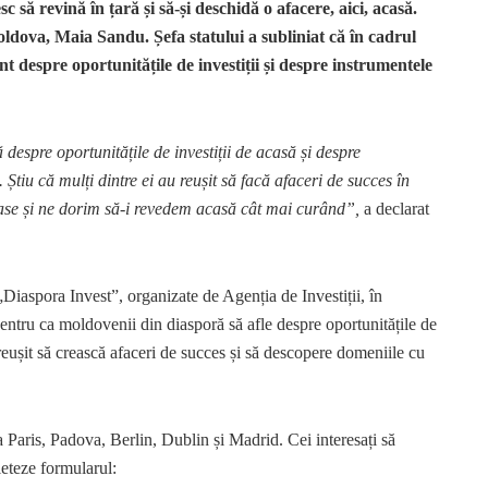
c să revină în țară și să-și deschidă o afacere, aici, acasă.
oldova, Maia Sandu. Șefa statului a subliniat că în cadrul
ent despre oportunitățile de investiții și despre instrumentele
 despre oportunitățile de investiții de acasă și despre
 Știu că mulți dintre ei au reușit să facă afaceri de succes în
oase și ne dorim să-i revedem acasă cât mai curând”,
a declarat
iaspora Invest”, organizate de Agenția de Investiții, în
 pentru ca moldovenii din diasporă să afle despre oportunitățile de
u reușit să crească afaceri de succes și să descopere domeniile cu
a Paris, Padova, Berlin, Dublin și Madrid. Cei interesați să
leteze formularul: