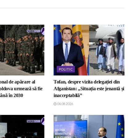
POLITIC
onal de apărare al
Tofan, despre vizita delegației din
oldova urmează să fie
Afganistan: „Situația este jenantă și
ână în 2030
inacceptabilă”
04.08.2026