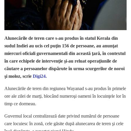
Alunecările de teren care s-au produs în statul Kerala din
sudul Indiei au ucis cel puţin 156 de persoane, au anunţat
miercuri oficiali guvernamentali din această ţară, în contextul
în care echipele de intervenţie şi-au reluat operaţiunile de
căutare a persoanelor dispărute în urma scurgerilor de noroi
şi moloz, scrie
Digi24.
Alunecările de teren din regiunea Wayanad s-au produs în primele
ore ale zilei de marţi, blocând numeroşi oameni în locuinţele lor în
timp ce dormeau.
Guvernul local centralizează date privind numărul de persoane
care locuiesc în zonă, cele găsite după alunecarea de teren şi cele