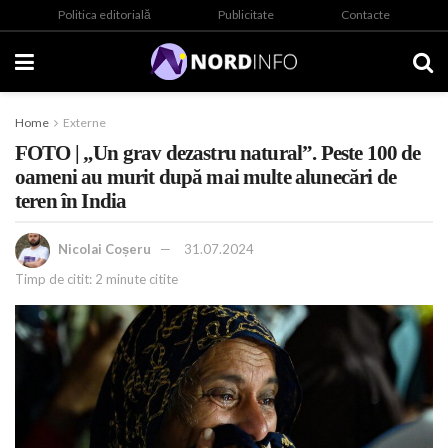
Politica editorială
Publicitate
Contacte
Home
Externe
FOTO | „Un grav dezastru natural”. Peste 100 de
oameni au murit după mai multe alunecări de
teren în India
Nicolai Coșeru
31.07.2024
Timp de citit: 2 minute citite