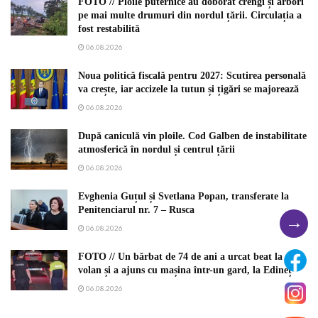
FOTO // Ploile puternice au doborât crengi și arbori
pe mai multe drumuri din nordul țării. Circulația a
fost restabilită
06.08.2026
Noua politică fiscală pentru 2027: Scutirea personală
va crește, iar accizele la tutun și țigări se majorează
06.08.2026
După caniculă vin ploile. Cod Galben de instabilitate
atmosferică în nordul și centrul țării
06.08.2026
Evghenia Guțul și Svetlana Popan, transferate la
Penitenciarul nr. 7 – Rusca
→
06.08.2026
FOTO // Un bărbat de 74 de ani a urcat beat la
volan și a ajuns cu mașina într-un gard, la Edineț
06.08.2026