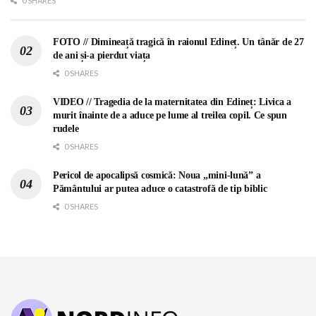
0 SHARES
FOTO // Dimineață tragică în raionul Edineț. Un tânăr de 27
de ani și-a pierdut viața
0 SHARES
VIDEO // Tragedia de la maternitatea din Edineț: Livica a
murit înainte de a aduce pe lume al treilea copil. Ce spun
rudele
0 SHARES
Pericol de apocalipsă cosmică: Noua „mini-lună” a
Pământului ar putea aduce o catastrofă de tip biblic
0 SHARES