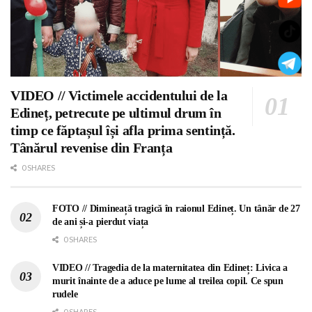
VIDEO // Victimele accidentului de la
Edineț, petrecute pe ultimul drum în
timp ce făptașul își afla prima sentință.
Tânărul revenise din Franța
0 SHARES
FOTO // Dimineață tragică în raionul Edineț. Un tânăr de 27
de ani și-a pierdut viața
0 SHARES
VIDEO // Tragedia de la maternitatea din Edineț: Livica a
murit înainte de a aduce pe lume al treilea copil. Ce spun
rudele
0 SHARES