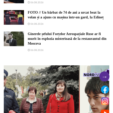
06.08.2026
FOTO // Un bărbat de 74 de ani a urcat beat la
volan și a ajuns cu mașina într-un gard, la Edineț
06.08.2026
Ginerele șefului Forțelor Aerospațiale Ruse ar fi
murit în explozia misterioasă de la restaurantul din
Moscova
06.08.2026
→