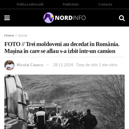
Politica editorială
Publicitate
Contacte
Home
Social
FOTO // Trei moldoveni au decedat în România.
Mașina în care se aflau s-a izbit într-un camion
Nicolai Coșeru
28.11.2024
Timp de citit: 1 min citire