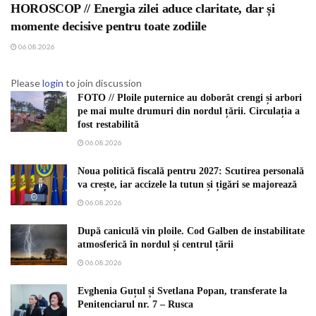
HOROSCOP // Energia zilei aduce claritate, dar și
momente decisive pentru toate zodiile
06.08.2026
Please
login
to join discussion
FOTO // Ploile puternice au doborât crengi și arbori
pe mai multe drumuri din nordul țării. Circulația a
fost restabilită
06.08.2026
Noua politică fiscală pentru 2027: Scutirea personală
va crește, iar accizele la tutun și țigări se majorează
06.08.2026
După caniculă vin ploile. Cod Galben de instabilitate
atmosferică în nordul și centrul țării
06.08.2026
Evghenia Guțul și Svetlana Popan, transferate la
Penitenciarul nr. 7 – Rusca