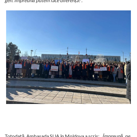
gen. Împreună putem face diferența!”.
Totodată, Ambasada SUA în Moldova a scris:
„Împreună, ne