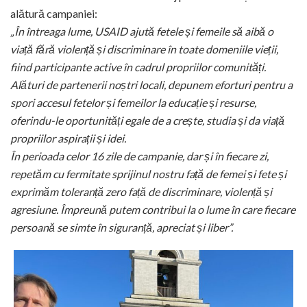
alătură campaniei:
„În întreaga lume, USAID ajută fetele și femeile să aibă o
viață fără violență și discriminare în toate domeniile vieții,
fiind participante active în cadrul propriilor comunități.
Alături de partenerii noștri locali, depunem eforturi pentru a
spori accesul fetelor și femeilor la educație și resurse,
oferindu-le oportunități egale de a crește, studia și da viață
propriilor aspirații și idei.
În perioada celor 16 zile de campanie, dar și în fiecare zi,
repetăm cu fermitate sprijinul nostru față de femei și fete și
exprimăm toleranță zero față de discriminare, violență și
agresiune. Împreună putem contribui la o lume în care fiecare
persoană se simte în siguranță, apreciat și liber”.