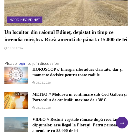
NORDINFO EDINEȚ
Un locuitor din raionul Edineț, depistat în timp ce
incendia miriștea. Riscă amendă de până la 15.000 de lei
05.08.2026
Please
login
to join discussion
HOROSCOP // Energia zilei aduce claritate, dar și
momente decisive pentru toate zodiile
06.08.2026
METEO // Moldova în continuare sub Cod Galben și
Portocaliu de caniculă: maxime de +38°C
06.08.2026
→
VIDEO // Resturi vegetale rămase după recoltarea
căpșunelor, arse ilegal la Florești. Patru persoane,
amendate cu 55.000 de lei