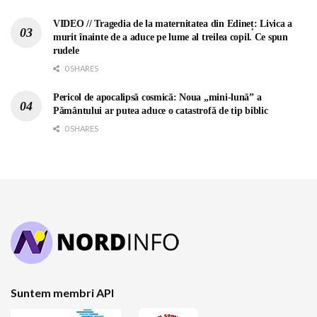
VIDEO // Tragedia de la maternitatea din Edineț: Livica a
murit înainte de a aduce pe lume al treilea copil. Ce spun
rudele
0 SHARES
Pericol de apocalipsă cosmică: Noua „mini-lună” a
Pământului ar putea aduce o catastrofă de tip biblic
0 SHARES
Suntem membri API