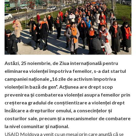
Astăzi, 25 noiembrie, de Ziua internațională pentru
eliminarea violenței împotriva femeilor, s-a dat startul
campaniei naționale „16 zile de activism împotriva
violenței în bază de gen”. Acțiunea are drept scop
prevenirea şi combaterea violenței asupra femeilor prin
creșterea gradului de conștientizare a violenței drept
încălcare a drepturilor omului, a consecințelor și
costurilor sale, precum și a mecanismelor de combatere
la nivel comunitar şi național.
USAID Moldova a venit cu un mesaj prin care anunță că se