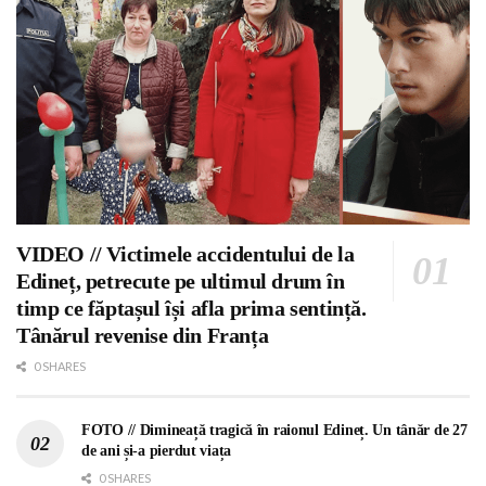
VIDEO // Victimele accidentului de la
Edineț, petrecute pe ultimul drum în
timp ce făptașul își afla prima sentință.
Tânărul revenise din Franța
0 SHARES
FOTO // Dimineață tragică în raionul Edineț. Un tânăr de 27
de ani și-a pierdut viața
0 SHARES