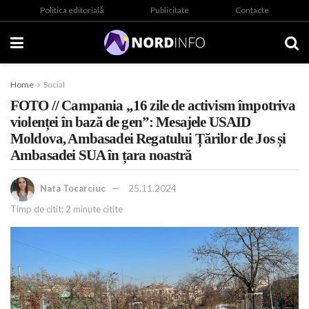
Politica editorială
Publicitate
Contacte
Home
Social
FOTO // Campania „16 zile de activism împotriva
violenței în bază de gen”: Mesajele USAID
Moldova, Ambasadei Regatului Țărilor de Jos și
Ambasadei SUA în țara noastră
Nata Tocarciuc
25.11.2024
Timp de citit: 2 minute citite