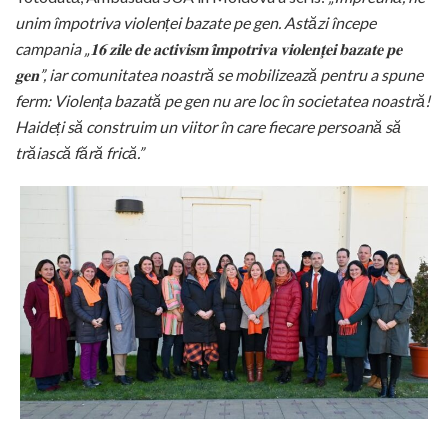
unim împotriva violenței bazate pe gen. Astăzi începe
campania „𝟏𝟔 𝐳𝐢𝐥𝐞 𝐝𝐞 𝐚𝐜𝐭𝐢𝐯𝐢𝐬𝐦 𝐢̂𝐦𝐩𝐨𝐭𝐫𝐢𝐯𝐚 𝐯𝐢𝐨𝐥𝐞𝐧𝐭̧𝐞𝐢 𝐛𝐚𝐳𝐚𝐭𝐞 𝐩𝐞
𝐠𝐞𝐧”, iar comunitatea noastră se mobilizează pentru a spune
ferm: Violența bazată pe gen nu are loc în societatea noastră!
Haideți să construim un viitor în care fiecare persoană să
trăiască fără frică.”