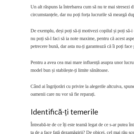
Un alt răspuns la întrebarea cum să nu te mai stresezi di
circumstanțele, dar nu poți forța lucrurile să meargă du
De exemplu, deși poți să-ți motivezi copilul și poți să-
nu poți să-l faci să ia note maxime, pentru că acest aspec
petrecere bună, dar asta nu-ți garantează că îi poți face 
Pentru a avea cea mai mare influență asupra unor lucru
model bun și stabilește-ți limite sănătoase.
Când ai îngrijorări cu privire la alegerile altcuiva, spun
oamenii care nu vor să fie reparați.
Identifică-ți temerile
Întreabă-te de ce îți este teamă legat de ce s-ar putea în
ta de a face față dezamăgirii? De obicei, cel mai rău scen