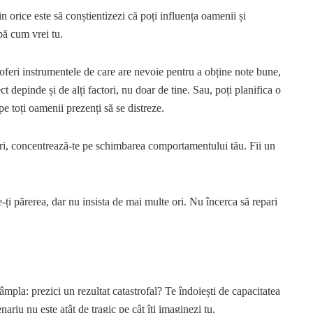
n orice este să conștientizezi că poți influența oamenii și
pă cum vrei tu.
i oferi instrumentele de care are nevoie pentru a obține note bune,
t depinde și de alți factori, nu doar de tine. Sau, poți planifica o
pe toți oamenii prezenți să se distreze.
ri, concentrează-te pe schimbarea comportamentului tău. Fii un
e-ți părerea, dar nu insista de mai multe ori. Nu încerca să repari
tâmpla: prezici un rezultat catastrofal? Te îndoiești de capacitatea
ariu nu este atât de tragic pe cât îți imaginezi tu.