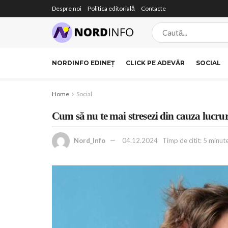
Despre noi
Politica editorială
Contacte
NORDINFO EDINEȚ
CLICK PE ADEVĂR
SOCIAL
Home
Social
Cum să nu te mai stresezi din cauza lucrur
Nord_Info
04.12.2024
Timp de citit: 5 minute