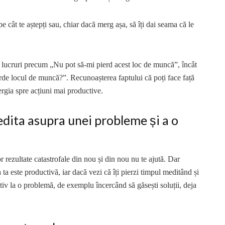
e cât te aștepți sau, chiar dacă merg așa, să îți dai seama că le
a lucruri precum „Nu pot să-mi pierd acest loc de muncă”, încât
erde locul de muncă?”. Recunoașterea faptului că poți face față
nergia spre acțiuni mai productive.
dita asupra unei probleme și a o
 rezultate catastrofale din nou și din nou nu te ajută. Dar
ta este productivă, iar dacă vezi că îți pierzi timpul meditând și
tiv la o problemă, de exemplu încercând să găsești soluții, deja