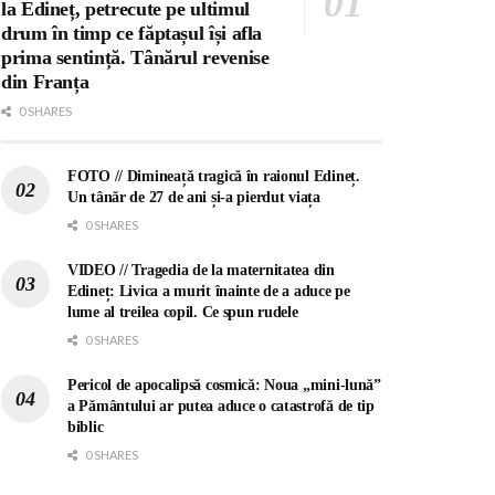
la Edineț, petrecute pe ultimul
drum în timp ce făptașul își afla
prima sentință. Tânărul revenise
din Franța
0 SHARES
FOTO // Dimineață tragică în raionul Edineț.
Un tânăr de 27 de ani și-a pierdut viața
0 SHARES
VIDEO // Tragedia de la maternitatea din
Edineț: Livica a murit înainte de a aduce pe
lume al treilea copil. Ce spun rudele
0 SHARES
Pericol de apocalipsă cosmică: Noua „mini-lună”
a Pământului ar putea aduce o catastrofă de tip
biblic
0 SHARES