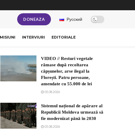
Русский
DONEAZA
MISIUNI
INTERVIURI
EDITORIALE
VIDEO // Resturi vegetale
rămase după recoltarea
căpșunelor, arse ilegal la
Florești. Patru persoane,
amendate cu 55.000 de lei
05.08.2026
Sistemul național de apărare al
Republicii Moldova urmează să
fie modernizat până în 2030
05.08.2026