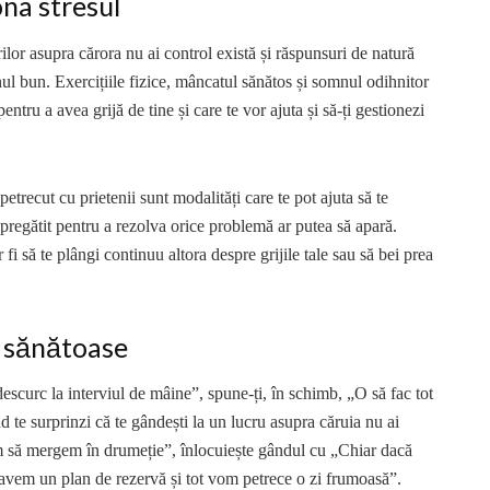
na stresul
ilor asupra cărora nu ai control există și răspunsuri de natură
nul bun. Exercițiile fizice, mâncatul sănătos și somnul odihnitor
entru a avea grijă de tine și care te vor ajuta și să-ți gestionezi
etrecut cu prietenii sunt modalități care te pot ajuta să te
ai pregătit pentru a rezolva orice problemă ar putea să apară.
fi să te plângi continuu altora despre grijile tale sau să bei prea
i sănătoase
escurc la interviul de mâine”, spune-ți, în schimb, „O să fac tot
d te surprinzi că te gândești la un lucru asupra căruia nu ai
m să mergem în drumeție”, înlocuiește gândul cu „Chiar dacă
vem un plan de rezervă și tot vom petrece o zi frumoasă”.