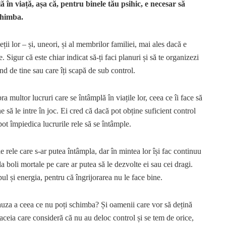
 în viață, așa că, pentru binele tău psihic, e necesar să
chimba.
ții lor – și, uneori, și al membrilor familiei, mai ales dacă e
 Sigur că este chiar indicat să-ți faci planuri și să te organizezi
nd de tine sau care îți scapă de sub control.
 multor lucruri care se întâmplă în viațile lor, ceea ce îi face să
ane să le intre în joc. Ei cred că dacă pot obține suficient control
 pot împiedica lucrurile rele să se întâmple.
 rele care s-ar putea întâmpla, dar în mintea lor își fac continuu
la boli mortale pe care ar putea să le dezvolte ei sau cei dragi.
pul și energia, pentru că îngrijorarea nu le face bine.
cauza a ceea ce nu poți schimba? Și oamenii care vor să dețină
a aceia care consideră că nu au deloc control și se tem de orice,