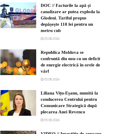
DOC // Facturile la apă și
canalizare ar putea exploda la
Glodeni. Tariful propus
depășește 110 lei pentru un
metru cub
05.08.2026
Republica Moldova se
confruntă din nou cu un deficit
de energie electrică în orele de
vârf
05.08.2026
Liliana Vițu-Eșanu, numită la
conducerea Centrului pentru
Comunicare Strategică după
plecarea Anei Revenco
05.08.2026
VIDEO // Investiție de aproape