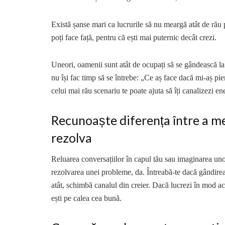
Există șanse mari ca lucrurile să nu meargă atât de rău p
poți face față, pentru că ești mai puternic decât crezi.
Uneori, oamenii sunt atât de ocupați să se gândească l
nu își fac timp să se întrebe: „Ce aș face dacă mi-aș pi
celui mai rău scenariu te poate ajuta să îți canalizezi e
Recunoaște diferența între a me
rezolva
Reluarea conversațiilor în capul tău sau imaginarea unor
rezolvarea unei probleme, da. Întreabă-te dacă gândirea 
atât, schimbă canalul din creier. Dacă lucrezi în mod ac
ești pe calea cea bună.