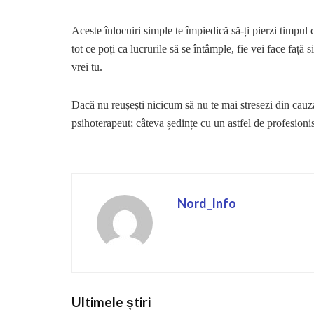
Aceste înlocuiri simple te împiedică să-ți pierzi timpul c
tot ce poți ca lucrurile să se întâmple, fie vei face față
vrei tu.
Dacă nu reușești nicicum să nu te mai stresezi din cauza
psihoterapeut; câteva ședințe cu un astfel de profesionist
Nord_Info
Ultimele știri