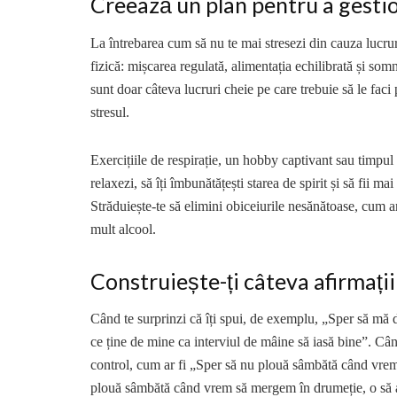
Creează un plan pentru a gestio
La întrebarea cum să nu te mai stresezi din cauza lucrur
fizică: mișcarea regulată, alimentația echilibrată și som
sunt doar câteva lucruri cheie pe care trebuie să le faci p
stresul.
Exercițiile de respirație, un hobby captivant sau timpul p
relaxezi, să îți îmbunătățești starea de spirit și să fii m
Străduiește-te să elimini obiceiurile nesănătoase, cum ar 
mult alcool.
Construiește-ți câteva afirmați
Când te surprinzi că îți spui, de exemplu, „Sper să mă d
ce ține de mine ca interviul de mâine să iasă bine”. Cân
control, cum ar fi „Sper să nu plouă sâmbătă când vre
plouă sâmbătă când vrem să mergem în drumeție, o să a