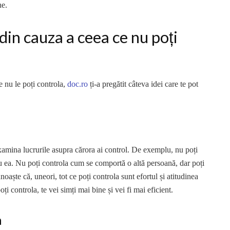
ne.
din cauza a ceea ce nu poți
e nu le poți controla,
doc.ro
ți-a pregătit câteva idei care te pot
examina lucrurile asupra cărora ai control. De exemplu, nu poți
ru ea. Nu poți controla cum se comportă o altă persoană, dar poți
aște că, uneori, tot ce poți controla sunt efortul și atitudinea
oți controla, te vei simți mai bine și vei fi mai eficient.
a