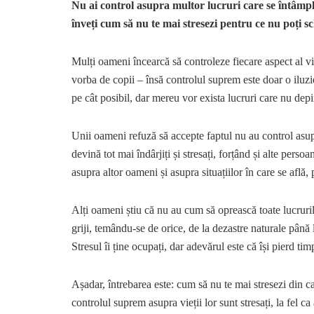
Nu ai control asupra multor lucruri care se întâmplă
înveți cum să nu te mai stresezi pentru ce nu poți s
Mulți oameni încearcă să controleze fiecare aspect al vie
vorba de copii – însă controlul suprem este doar o iluzie.
pe cât posibil, dar mereu vor exista lucruri care nu depi
Unii oameni refuză să accepte faptul nu au control asupra
devină tot mai îndârjiți și stresați, forțând și alte perso
asupra altor oameni și asupra situațiilor în care se află,
Alți oameni știu că nu au cum să oprească toate lucrurile
griji, temându-se de orice, de la dezastre naturale până 
Stresul îi ține ocupați, dar adevărul este că își pierd tim
Așadar, întrebarea este: cum să nu te mai stresezi din 
controlul suprem asupra vieții lor sunt stresați, la fel c