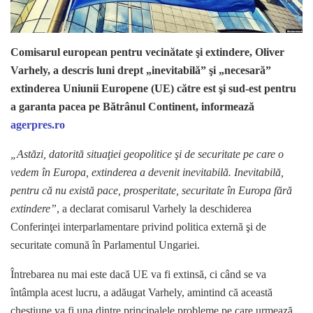
Comisarul european pentru vecinătate şi extindere, Oliver
Varhely, a descris luni drept „inevitabilă” şi „necesară”
extinderea Uniunii Europene (UE) către est şi sud-est pentru
a garanta pacea pe Bătrânul Continent, informează
agerpres.ro
„Astăzi, datorită situaţiei geopolitice şi de securitate pe care o
vedem în Europa, extinderea a devenit inevitabilă. Inevitabilă,
pentru că nu există pace, prosperitate, securitate în Europa fără
extindere”
, a declarat comisarul Varhely la deschiderea
Conferinţei interparlamentare privind politica externă şi de
securitate comună în Parlamentul Ungariei.
Întrebarea nu mai este dacă UE va fi extinsă, ci când se va
întâmpla acest lucru, a adăugat Varhely, amintind că această
chestiune va fi una dintre principalele probleme pe care urmează