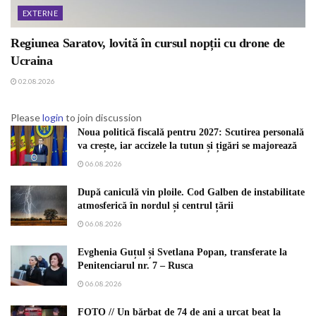
EXTERNE
Regiunea Saratov, lovită în cursul nopții cu drone de
Ucraina
02.08.2026
Please
login
to join discussion
Noua politică fiscală pentru 2027: Scutirea personală
va crește, iar accizele la tutun și țigări se majorează
06.08.2026
După caniculă vin ploile. Cod Galben de instabilitate
atmosferică în nordul și centrul țării
06.08.2026
Evghenia Guțul și Svetlana Popan, transferate la
Penitenciarul nr. 7 – Rusca
06.08.2026
FOTO // Un bărbat de 74 de ani a urcat beat la