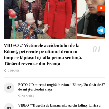
VIDEO // Victimele accidentului de la
Edineț, petrecute pe ultimul drum în
timp ce făptașul își afla prima sentință.
Tânărul revenise din Franța
0 SHARES
FOTO // Dimineață tragică în raionul Edineț. Un tânăr de 27
de ani și-a pierdut viața
0 SHARES
VIDEO // Tragedia de la maternitatea din Edineț: Livica a