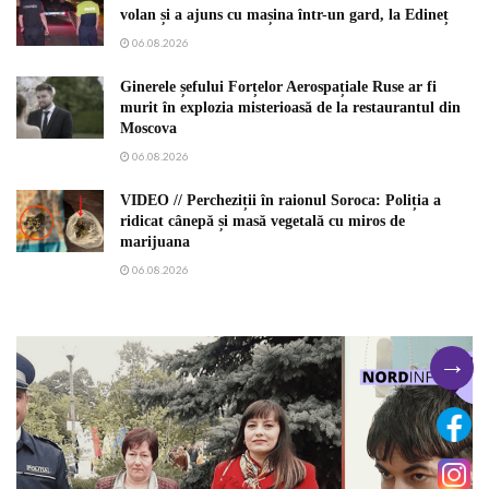
volan și a ajuns cu mașina într-un gard, la Edineț
06.08.2026
Ginerele șefului Forțelor Aerospațiale Ruse ar fi
murit în explozia misterioasă de la restaurantul din
Moscova
06.08.2026
VIDEO // Percheziții în raionul Soroca: Poliția a
ridicat cânepă și masă vegetală cu miros de
marijuana
06.08.2026
→