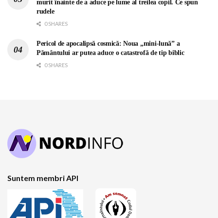
murit înainte de a aduce pe lume al treilea copil. Ce spun
rudele
0 SHARES
Pericol de apocalipsă cosmică: Noua „mini-lună” a
Pământului ar putea aduce o catastrofă de tip biblic
0 SHARES
Suntem membri API