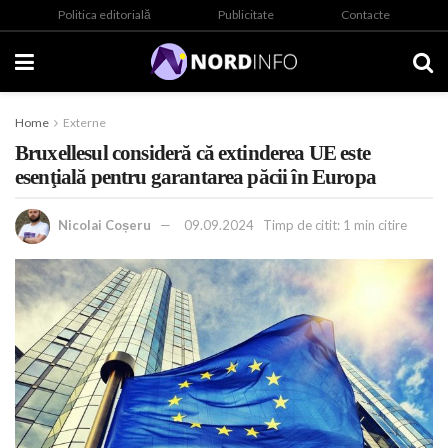
Politica editorială
Publicitate
Contacte
Home
Externe
Bruxellesul consideră că extinderea UE este
esenţială pentru garantarea păcii în Europa
Nicolai Coșeru
09.09.2024
Timp de citit: 1 min citire