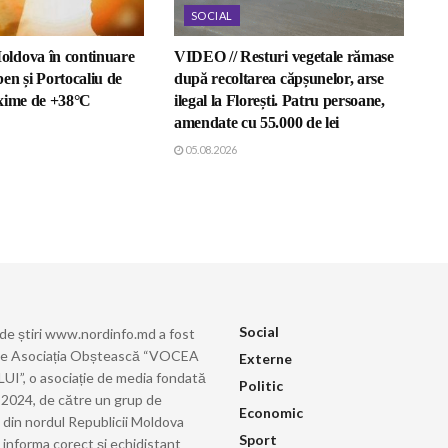
SOCIAL
ldova în continuare
VIDEO // Resturi vegetale rămase
en și Portocaliu de
după recoltarea căpșunelor, arse
xime de +38°C
ilegal la Florești. Patru persoane,
amendate cu 55.000 de lei
05.08.2026
Social
 de știri www.nordinfo.md a fost
de Asociația Obștească “VOCEA
Externe
”, o asociație de media fondată
Politic
ie 2024, de către un grup de
Economic
i din nordul Republicii Moldova
Sport
 informa corect şi echidistant