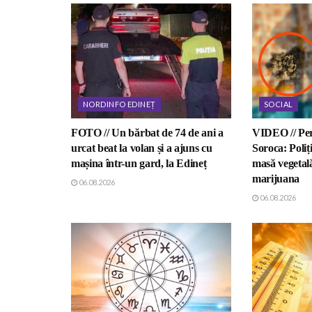
NORDINFO EDINEȚ
SOCIAL
FOTO // Un bărbat de 74 de ani a
VIDEO // Perc
urcat beat la volan și a ajuns cu
Soroca: Poliți
mașina într-un gard, la Edineț
masă vegetal
marijuana
06.08.2026
06.08.2026