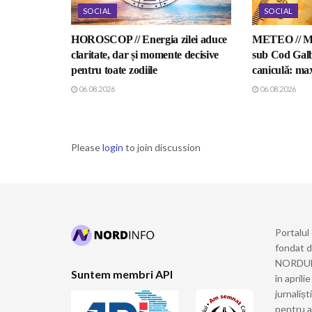
SOCIAL
SOCIAL
HOROSCOP // Energia zilei aduce
METEO // Mo
claritate, dar și momente decisive
sub Cod Galb
pentru toate zodiile
caniculă: ma
06.08.2026
06.08.2026
Please
login
to join discussion
Portalul
fondat 
NORDULUI
Suntem membri API
în april
jurnalișt
pentru a