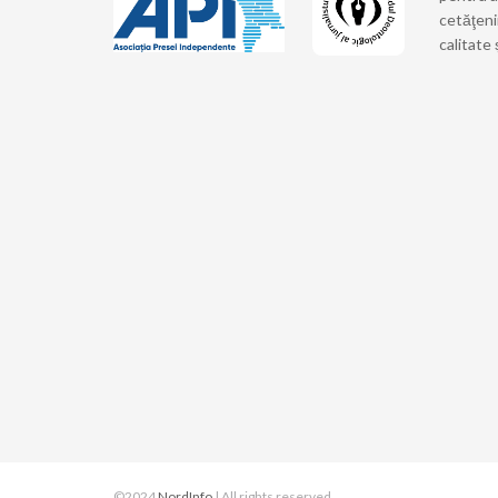
cetăţeni
calitate 
©2024
NordInfo
| All rights reserved.