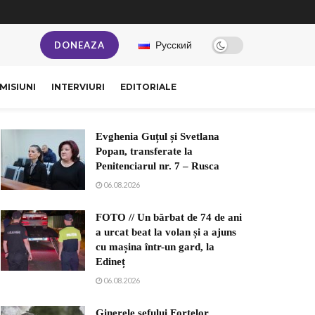
Русский
DONEAZA
MISIUNI
INTERVIURI
EDITORIALE
Evghenia Guțul și Svetlana
Popan, transferate la
Penitenciarul nr. 7 – Rusca
06.08.2026
FOTO // Un bărbat de 74 de ani
a urcat beat la volan și a ajuns
cu mașina într-un gard, la
Edineț
06.08.2026
Ginerele șefului Forțelor