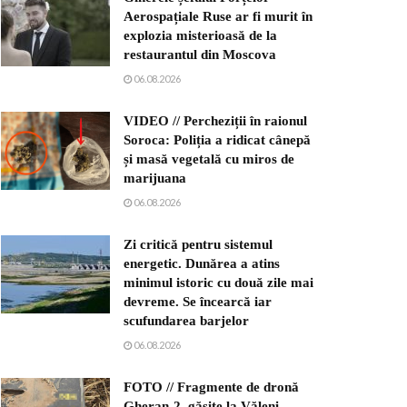
Aerospațiale Ruse ar fi murit în
explozia misterioasă de la
restaurantul din Moscova
06.08.2026
VIDEO // Percheziții în raionul
Soroca: Poliția a ridicat cânepă
și masă vegetală cu miros de
marijuana
06.08.2026
Zi critică pentru sistemul
energetic. Dunărea a atins
minimul istoric cu două zile mai
devreme. Se încearcă iar
scufundarea barjelor
06.08.2026
FOTO // Fragmente de dronă
Gheran-2, găsite la Văleni.