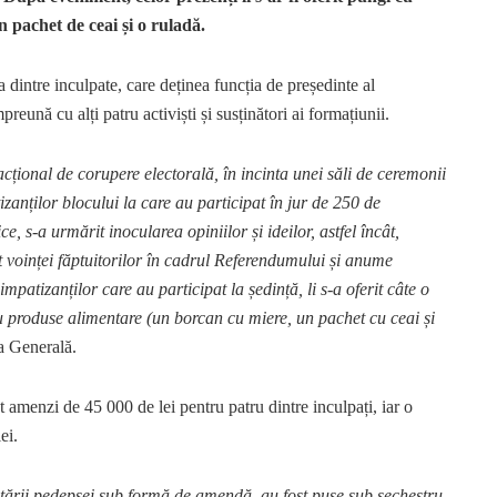
pachet de ceai și o ruladă.
a dintre inculpate, care deținea funcția de președinte al
reună cu alți patru activiști și susținători ai formațiunii.
cțional de corupere electorală, în incinta unei săli de ceremonii
zanților blocului la care au participat în jur de 250 de
, s-a urmărit inocularea opiniilor și ideilor, astfel încât,
it voinței făptuitorilor în cadrul Referendumului și anume
atizanților care au participat la ședință, li s-a oferit câte o
au produse alimentare (un borcan cu miere, un pachet cu ceai și
a Generală.
t amenzi de 45 000 de lei pentru patru dintre inculpați, iar o
ei.
utării pedepsei sub formă de amendă, au fost puse sub sechestru