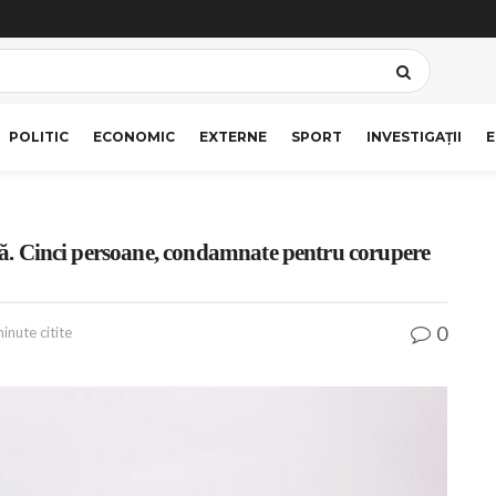
POLITIC
ECONOMIC
EXTERNE
SPORT
INVESTIGAȚII
E
ladă. Cinci persoane, condamnate pentru corupere
0
inute citite