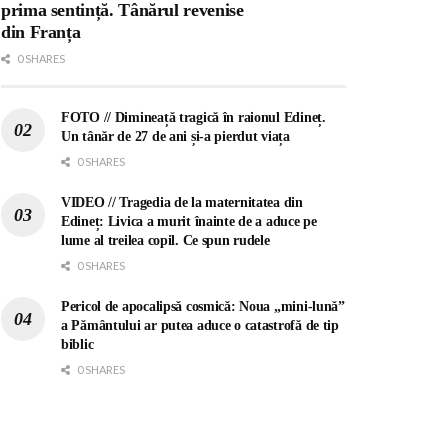
prima sentință. Tânărul revenise
din Franța
0 SHARES
FOTO // Dimineață tragică în raionul Edineț.
Un tânăr de 27 de ani și-a pierdut viața
0 SHARES
VIDEO // Tragedia de la maternitatea din
Edineț: Livica a murit înainte de a aduce pe
lume al treilea copil. Ce spun rudele
0 SHARES
Pericol de apocalipsă cosmică: Noua „mini-lună”
a Pământului ar putea aduce o catastrofă de tip
biblic
0 SHARES