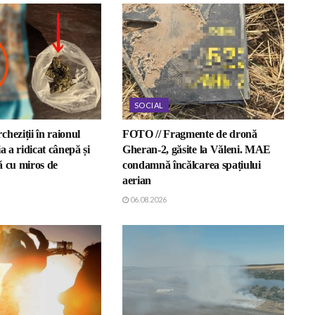
SOCIAL
heziții în raionul
FOTO // Fragmente de dronă
a a ridicat cânepă și
Gheran-2, găsite la Văleni. MAE
ă cu miros de
condamnă încălcarea spațiului
aerian
06.08.2026