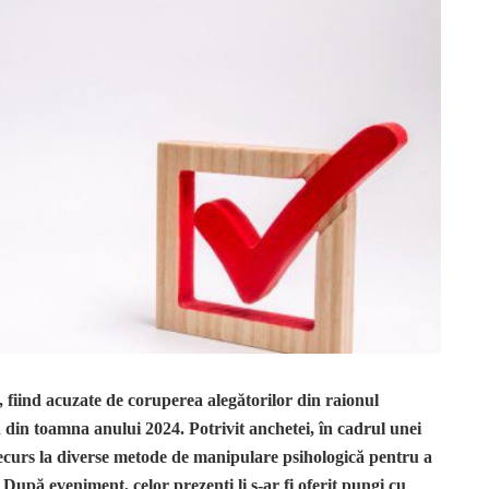
 fiind acuzate de coruperea alegătorilor din raionul
din toamna anului 2024. Potrivit anchetei, în cadrul unei
i recurs la diverse metode de manipulare psihologică pentru a
upă eveniment, celor prezenți li s-ar fi oferit pungi cu