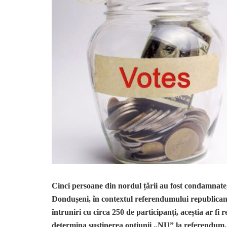
Cinci persoane din nordul țării au fost condamnate,
Dondușeni, în contextul referendumului republican 
întruniri cu circa 250 de participanți, aceștia ar f
determina susținerea opțiunii „NU” la referendum. D