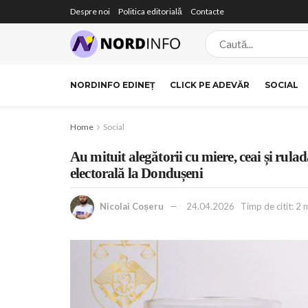
Despre noi
Politica editorială
Contacte
NORDINFO EDINEȚ
CLICK PE ADEVĂR
SOCIAL
Home
Social
Au mituit alegătorii cu miere, ceai și ru
electorală la Dondușeni
Nicolai Coșeru
24.04.2026
Timp de citit: 2 m