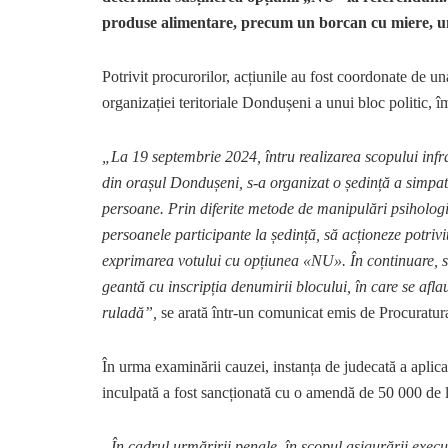
produse alimentare, precum un borcan cu miere, un 
Potrivit procurorilor, acțiunile au fost coordonate de un
organizației teritoriale Dondușeni a unui bloc politic, împ
„La 19 septembrie 2024, întru realizarea scopului infra
din orașul Dondușeni, s-a organizat o ședință a simpati
persoane. Prin diferite metode de manipulări psihologice
persoanele participante la ședință, să acționeze potriv
exprimarea votului cu opțiunea «NU». În continuare, simp
geantă cu inscripția denumirii blocului, în care se afl
ruladă”,
se arată într-un comunicat emis de Procuratur
În urma examinării cauzei, instanța de judecată a aplica
inculpată a fost sancționată cu o amendă de 50 000 de l
„În cadrul urmăririi penale, în scopul asigurării exec