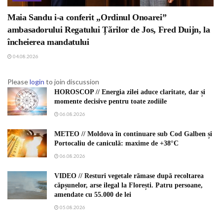
Maia Sandu i-a conferit „Ordinul Onoarei”
ambasadorului Regatului Țărilor de Jos, Fred Duijn, la
încheierea mandatului
04.08.2026
Please
login
to join discussion
HOROSCOP // Energia zilei aduce claritate, dar și
momente decisive pentru toate zodiile
06.08.2026
METEO // Moldova în continuare sub Cod Galben și
Portocaliu de caniculă: maxime de +38°C
06.08.2026
VIDEO // Resturi vegetale rămase după recoltarea
căpșunelor, arse ilegal la Florești. Patru persoane,
amendate cu 55.000 de lei
05.08.2026