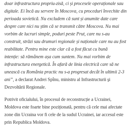
doar infrastructura propriu-zisă, ci și procesele operaționale sau
digitale. Ei încă au servere în Moscova, cu proceduri învechite din
perioada sovietică. Nu excludem că sunt și anumite date care
despre care nici nu știm că se transmit către Moscova. Nu mai
vorbim de lucruri simple, poduri peste Prut, care nu s-au
construit, străzi sau drumuri regionale și naționale care nu au fost
reabilitate. Pentru mine este clar că a fost făcut cu bună
intenție: să rămânem așa cum suntem. Nu mai vorbim de
infrastructura energetică. În afară de linia electrică care să ne
unească cu România practic nu s-a progresat decât în ultimii 2-3
ani”,
a declarat Andrei Spînu, ministru al Infrastructurii şi
Dezvoltării Regionale.
Potrivit oficialului, în procesul de reconstrucție a Ucrainei,
Moldova este foarte bine poziționată, pentru că cele mai afectate
zone din Ucraina vor fi cele de la sudul Ucrainei, iar accesul este
prin Republica Moldova.