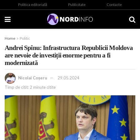
Politica editorială
Publicitate
Contacte
Home
Politic
Andrei Spînu: Infrastructura Republicii Moldova
are nevoie de investiții enorme pentru a fi
modernizată
Nicolai Coșeru
29.05.2024
Timp de citit: 2 minute citite