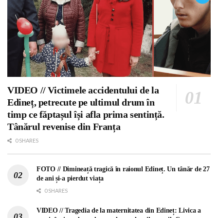
VIDEO // Victimele accidentului de la
Edineț, petrecute pe ultimul drum în
timp ce făptașul își afla prima sentință.
Tânărul revenise din Franța
0 SHARES
FOTO // Dimineață tragică în raionul Edineț. Un tânăr de 27
de ani și-a pierdut viața
0 SHARES
VIDEO // Tragedia de la maternitatea din Edineț: Livica a