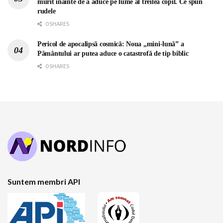
murit înainte de a aduce pe lume al treilea copil. Ce spun
rudele
0 SHARES
Pericol de apocalipsă cosmică: Noua „mini-lună” a
Pământului ar putea aduce o catastrofă de tip biblic
0 SHARES
Suntem membri API