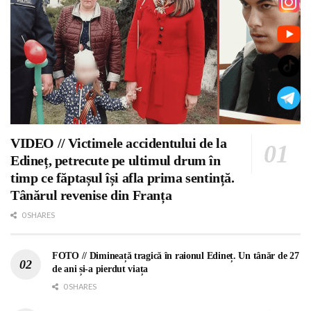
VIDEO // Victimele accidentului de la
Edineț, petrecute pe ultimul drum în
timp ce făptașul își afla prima sentință.
Tânărul revenise din Franța
0 SHARES
FOTO // Dimineață tragică în raionul Edineț. Un tânăr de 27
de ani și-a pierdut viața
0 SHARES