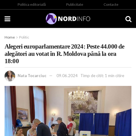
Politica editorială
Publicitate
Contacte
Home
Politic
Alegeri europarlamentare 2024: Peste 44.000 de
alegători au votat în R. Moldova până la ora
18:00
Nata Tocarciuc
09.06.2024
Timp de citit: 1 min citire