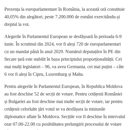
Prezența la europarlamentare în România, la această oră constituie
40,05% din alegători, peste 7.200.000 de români exercitându-și
dreptul la vot.
Alegerile în Parlamentul European se desfășoară în perioada 6-9
iunie. În scrutinul din 2024, vor fi aleși 720 de europarlamentari
cu un mandat până în anul 2029. Numărul deputaților în PE din
fiecare țară este stabilit în baza principiului proporționalității. Cei
mai mulți legislatori – 96, va avea Germania, cei mai puțini – câte
6 vor fi aleși în Cipru, Luxemburg și Malta.
Pentru alegerile în Parlamentul European, în Republica Moldova
au fost deschise 52 de secții de votare. Pentru cetățenii României
și Bulgariei au fost deschise mai multe secții de votare, iar pentru
cetățenii celorlalte țări votul se va desfășura la misiunile
diplomatice aflate în Moldova. Secțiile vor fi deschise în intervalul
orar 07.00-22.00 cu posibilitatea prelungirii procesului de votare