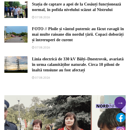
Stația de captare a apei de la Cosăuți funcționează
normal, în pofida nivelului scăzut al Nistrului
07.08.2026
FOTO // Ploile și vântul puternic au făcut ravagii în
mai multe raioane din nordul țării. Copaci doborâți
și întreruperi de curent
07.08.2026
Linia electrică de 330 kV Bălți–Dnestrovsk, avariată
în urma calamităților naturale. Circa 10 piloni de
înaltă tensiune au fost afectați
07.08.2026
→