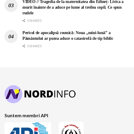
VIDEO // Tragedia de la maternitatea din Edineț: Livica a
murit înainte de a aduce pe lume al treilea copil. Ce spun
rudele
0 SHARES
Pericol de apocalipsă cosmică: Noua „mini-lună” a
Pământului ar putea aduce o catastrofă de tip biblic
0 SHARES
Suntem membri API