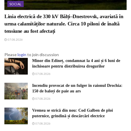
SOCIAL
Linia electrică de 330 kV Bălți–Dnestrovsk, avariată în
urma calamităților naturale. Circa 10 piloni de înaltă
tensiune au fost afectați
07.08.2026
Please
login
to join discussion
Minor din Edineț, condamnat la 4 ani și 6 luni de
închisoare pentru distribuirea drogurilor
07.08.2026
Incendiu provocat de un fulger în raionul Drochia:
150 de baloți de paie au ars
07.08.2026
Vremea se strică din nou: Cod Galben de ploi
puternice, grindină și descărcări electrice
07.08.2026