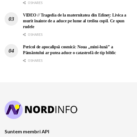
0 SHARES
VIDEO // Tragedia de la maternitatea din Edineț: Livica a
murit înainte de a aduce pe lume al treilea copil. Ce spun
rudele
0 SHARES
Pericol de apocalipsă cosmică: Noua „mini-lună” a
Pământului ar putea aduce o catastrofă de tip biblic
0 SHARES
Suntem membri API