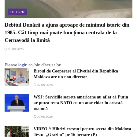
EXTERNE
Debitul Dunării a ajuns aproape de minimul istoric din
1985. Cât timp mai poate funcționa centrala de la
Cernavodă la limită
03.08.2026
Please
login
to join discussion
Biroul de Cooperare al Elveției din Republica
Moldova are un nou director
07.08.2026
WSJ: Serviciile secrete americane au aflat că Putin
ar putea testa NATO cu un atac chiar în această
toamnă
07.08.2026
VIDEO // Hibrizi crescuți pentru seceta din Moldova.
Testul „Grazim” pe 16 hectare (P)