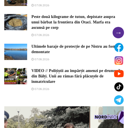
07.08.2026
Peste două kilograme de tutun, depistate asupra
unui bărbat la frontiera din Otaci. Marfa era
ascunsă pe corp
→
07.08.2026
Ultimele baraje de protecție de pe Nistru au fost
demontate
07.08.2026
VIDEO // Polițiștii au împărțit amenzi pe drumurile
din Bălți. Unii au rămas fără plăcuțele de
înmatriculare
07.08.2026