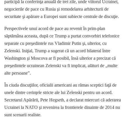
participă la conferinţa anuală de trei zile, unde viitorul Ucrainei,
negocierile de pace cu Rusia şi remodelarea arhitecturii de
securitate şi apărare a Europei sunt subiecte centrale de discuţie.
Perspectivele unui acord de pace au revenit în prim-plan
săptămâna aceasta, după ce Trump a purtat convorbiri telefonice
separate cu preşedintele rus Vladimir Putin şi, ulterior, cu
Zelenski. Iniţial, Trump a sugerat că un acord bilateral între
Washington şi Moscova ar fi posibil, însă ulterior a precizat că
preşedintele ucrainean Zelenski va fi implicat, alături de „multe
alte persoane”.
În ciuda discuţiilor, oficialii americani au rămas sceptici faţă de
unele dintre cerinţele stricte ale lui Zelenski pentru un acord.
Secretarul Apărării, Pete Hegseth, a declarat miercuri că aderarea
Ucrainei la NATO şi revenirea la frontierele dinainte de 2014 nu
sunt scenarii realiste.