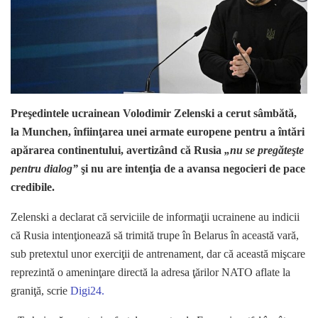
Preşedintele ucrainean Volodimir Zelenski a cerut sâmbătă,
la Munchen, înfiinţarea unei armate europene pentru a întări
apărarea continentului, avertizând că Rusia
„nu se pregăteşte
pentru dialog”
şi nu are intenţia de a avansa negocieri de pace
credibile.
Zelenski a declarat că serviciile de informaţii ucrainene au indicii
că Rusia intenţionează să trimită trupe în Belarus în această vară,
sub pretextul unor exerciţii de antrenament, dar că această mişcare
reprezintă o ameninţare directă la adresa ţărilor NATO aflate la
graniţă, scrie
Digi24.