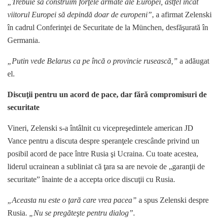
„Trebuie să construim forţele armate ale Europei, astfel încât
viitorul Europei să depindă doar de europeni”
, a afirmat Zelenski
în cadrul Conferinţei de Securitate de la München, desfăşurată în
Germania.
„Putin vede Belarus ca pe încă o provincie rusească,”
a adăugat
el.
Discuţii pentru un acord de pace, dar fără compromisuri de
securitate
Vineri, Zelenski s-a întâlnit cu vicepreşedintele american JD
Vance pentru a discuta despre speranţele crescânde privind un
posibil acord de pace între Rusia şi Ucraina. Cu toate acestea,
liderul ucrainean a subliniat că ţara sa are nevoie de „garanţii de
securitate” înainte de a accepta orice discuţii cu Rusia.
„Aceasta nu este o ţară care vrea pacea”
a spus Zelenski despre
Rusia.
„Nu se pregăteşte pentru dialog”.