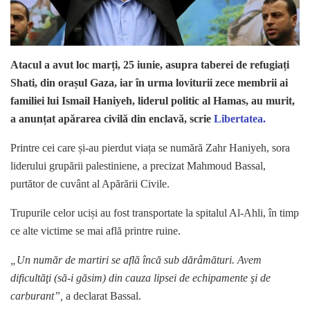
Atacul a avut loc marți, 25 iunie, asupra taberei de refugiați
Shati, din orașul Gaza, iar în urma loviturii zece membrii ai
familiei lui Ismail Haniyeh, liderul politic al Hamas, au murit,
a anunțat apărarea civilă din enclavă, scrie
Libertatea.
Printre cei care și-au pierdut viața se numără Zahr Haniyeh, sora
liderului grupării palestiniene, a precizat Mahmoud Bassal,
purtător de cuvânt al Apărării Civile.
Trupurile celor uciși au fost transportate la spitalul Al-Ahli, în timp
ce alte victime se mai află printre ruine.
„Un număr de martiri se află încă sub dărâmături. Avem
dificultăţi (să-i găsim) din cauza lipsei de echipamente şi de
carburant”,
a declarat Bassal.