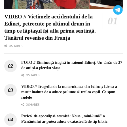
VIDEO // Victimele accidentului de la
Edineț, petrecute pe ultimul drum în
timp ce făptașul își afla prima sentință.
Tânărul revenise din Franța
0 SHARES
FOTO // Dimineață tragică în raionul Edineț. Un tânăr de 27
de ani și-a pierdut viața
0 SHARES
VIDEO // Tragedia de la maternitatea din Edineț: Livica a
murit înainte de a aduce pe lume al treilea copil. Ce spun
rudele
0 SHARES
Pericol de apocalipsă cosmică: Noua „mini-lună” a
Pământului ar putea aduce o catastrofă de tip biblic