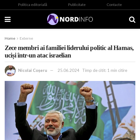
Politica editorială
Publicitate
Contacte
Home
Externe
Zece membri ai familiei liderului politic al Hamas,
uciși într-un atac israelian
Nicolai Coșeru
25.06.2024
Timp de citit: 1 min citire