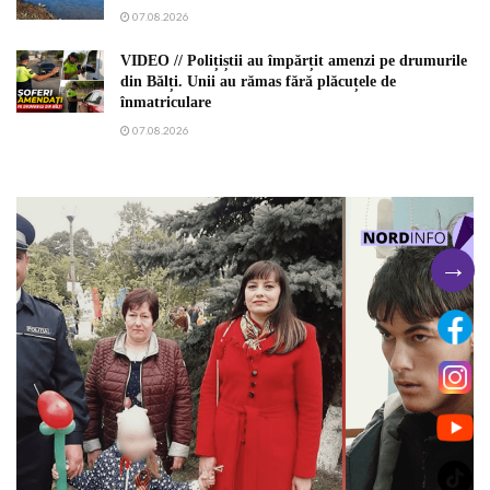
07.08.2026
VIDEO // Polițiștii au împărțit amenzi pe drumurile
din Bălți. Unii au rămas fără plăcuțele de
înmatriculare
07.08.2026
→