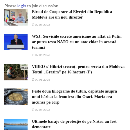
Please
login
to join discussion
Biroul de Cooperare al Elveției din Republica
Moldova are un nou director
07.08.2026
WSJ: Serviciile secrete americane au aflat că Putin
ar putea testa NATO cu un atac chiar în această
toamnă
07.08.2026
VIDEO // Hibrizi crescuți pentru seceta din Moldova.
Testul „Grazim” pe 16 hectare (P)
07.08.2026
Peste două kilograme de tutun, depistate asupra
unui bărbat la frontiera din Otaci. Marfa era
ascunsă pe corp
07.08.2026
Ultimele baraje de protecție de pe Nistru au fost
demontate