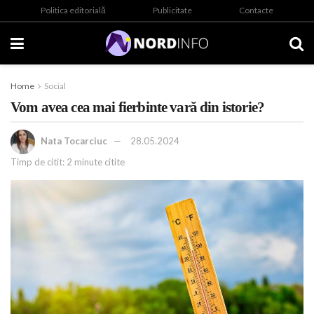
Politica editorială
Publicitate
Contacte
Home
Social
Vom avea cea mai fierbinte vară din istorie?
Nata Tocarciuc
28.05.2024
Timp de citit: 2 minute citite