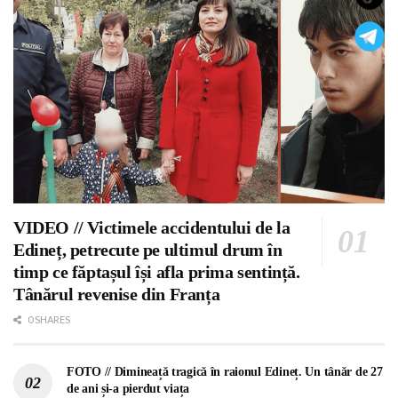
VIDEO // Victimele accidentului de la
Edineț, petrecute pe ultimul drum în
timp ce făptașul își afla prima sentință.
Tânărul revenise din Franța
0 SHARES
FOTO // Dimineață tragică în raionul Edineț. Un tânăr de 27
de ani și-a pierdut viața