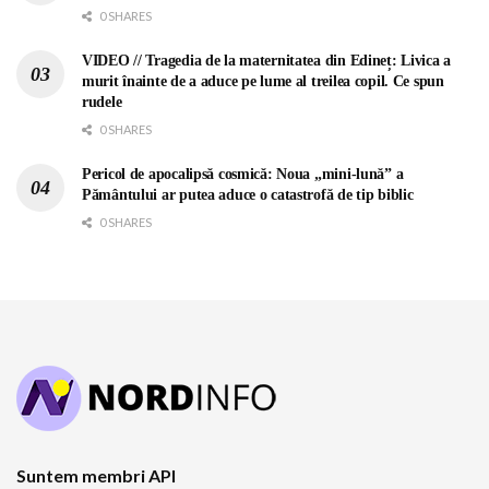
0 SHARES
VIDEO // Tragedia de la maternitatea din Edineț: Livica a
murit înainte de a aduce pe lume al treilea copil. Ce spun
rudele
0 SHARES
Pericol de apocalipsă cosmică: Noua „mini-lună” a
Pământului ar putea aduce o catastrofă de tip biblic
0 SHARES
Suntem membri API