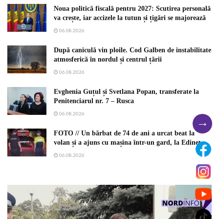
Noua politică fiscală pentru 2027: Scutirea personală
va crește, iar accizele la tutun și țigări se majorează
06.08.2026
După caniculă vin ploile. Cod Galben de instabilitate
atmosferică în nordul și centrul țării
06.08.2026
Evghenia Guțul și Svetlana Popan, transferate la
Penitenciarul nr. 7 – Rusca
06.08.2026
→
FOTO // Un bărbat de 74 de ani a urcat beat la
volan și a ajuns cu mașina într-un gard, la Edineț
06.08.2026