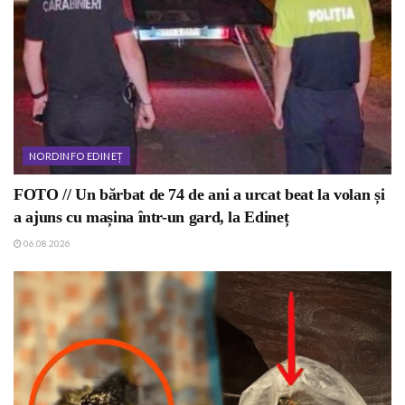
NORDINFO EDINEȚ
FOTO // Un bărbat de 74 de ani a urcat beat la volan și
a ajuns cu mașina într-un gard, la Edineț
06.08.2026