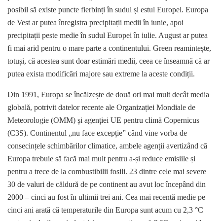
posibil să existe puncte fierbinți în sudul și estul Europei. Europa
de Vest ar putea înregistra precipitații medii în iunie, apoi
precipitații peste medie în sudul Europei în iulie. August ar putea
fi mai arid pentru o mare parte a continentului. Green reamintește,
totuși, că acestea sunt doar estimări medii, ceea ce înseamnă că ar
putea exista modificări majore sau extreme la aceste condiții.
Din 1991, Europa se încălzește de două ori mai mult decât media
globală, potrivit datelor recente ale Organizației Mondiale de
Meteorologie (OMM) și agenției UE pentru climă Copernicus
(C3S). Continentul „nu face excepție” când vine vorba de
consecințele schimbărilor climatice, ambele agenții avertizând că
Europa trebuie să facă mai mult pentru a-și reduce emisiile și
pentru a trece de la combustibilii fosili. 23 dintre cele mai severe
30 de valuri de căldură de pe continent au avut loc începând din
2000 – cinci au fost în ultimii trei ani. Cea mai recentă medie pe
cinci ani arată că temperaturile din Europa sunt acum cu 2,3 ​​°C