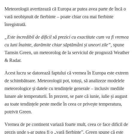
Meteorologii avertizează că Europa ar putea avea parte de încă o
vară neobișnuit de fierbinte – poate chiar cea mai fierbinte
înregistrată.
„Este incredibil de dificil să prezici cu exactitate cum va fi vremea
cu luni înainte, darămite chiar săptămâni și uneori zile”,
spune
Tamsin Green, un meteorolog de la serviciul de prognoză Weather
& Radar.
Acest lucru se datorează faptului că vremea în Europa este extrem
de schimbătoare. Meteorologii pot, totuși, să analizeze modelele
meteorologice și datele cu tendințele generale – inclusiv mediile
lunare ale temperaturii. În prezent, se pare că iunie, iulie și august
au toate tendințele peste medie în ceea ce privește temperatura,
potrivit Green.
Vremea de pe continent variază foarte mult, ceea ce face dificil de
prezis unde s-ar putea fi o „vară fierbinte”. Green spune că este