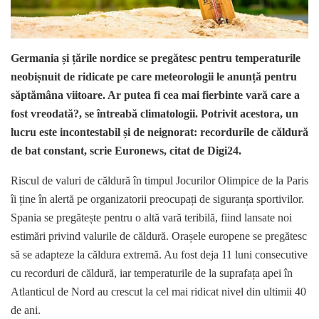
Germania și țările nordice se pregătesc pentru temperaturile
neobișnuit de ridicate pe care meteorologii le anunță pentru
săptămâna viitoare. Ar putea fi cea mai fierbinte vară care a
fost vreodată?, se întreabă climatologii. Potrivit acestora, un
lucru este incontestabil și de neignorat: recordurile de căldură
de bat constant, scrie Euronews, citat de Digi24.
Riscul de valuri de căldură în timpul Jocurilor Olimpice de la Paris
îi ține în alertă pe organizatorii preocupați de siguranța sportivilor.
Spania se pregătește pentru o altă vară teribilă, fiind lansate noi
estimări privind valurile de căldură. Orașele europene se pregătesc
să se adapteze la căldura extremă. Au fost deja 11 luni consecutive
cu recorduri de căldură, iar temperaturile de la suprafața apei în
Atlanticul de Nord au crescut la cel mai ridicat nivel din ultimii 40
de ani.