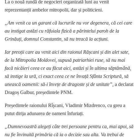
La o nouă rundă de negocieri organizată luni au venit
reprezentanții ambelor mitropolii, dar și politicieni.
„Am venit ca un garant că lucrurile nu vor degenera, că cei care
au instigat astăzi cu răfuiala fizică a părintelui paroh de la
Grinăuți, domnul Constantin, să nu treacă la acțiuni.
Iar preoții care au venit aici din raionul Rășcani și din alet sate,
de la Mitropolia Moldovei, supusă patriarhiei ruse, să nu mai
facă nicăieri ceea ce au făcut aici, astăzi și în ultima săptămână,
să instige la ură, ci exact ceea ce ne învață Sfânta Scriptură, să
unească oamenii: să-i învețe de dragoste și de unitate”,
a declarat
Dragoș Galbur, președintele PNM.
Președintele raionului Rîșcani, Vladimir Mizdrenco, cu greu a
putut dirija adunarea de oameni înfuriați.
„Dumnevoastră alegeți câte trei persoane pentru ca, mai apoi, să
nu fie învinuită primăria că ia o decizie sau alta. Va trebui de