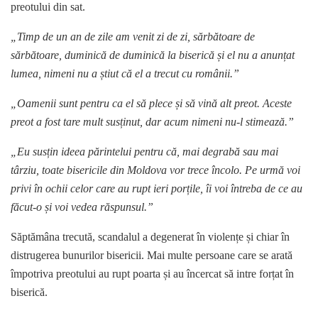
preotului din sat.
„Timp de un an de zile am venit zi de zi, sărbătoare de
sărbătoare, duminică de duminică la biserică și el nu a anunțat
lumea, nimeni nu a știut că el a trecut cu românii.”
„Oamenii sunt pentru ca el să plece și să vină alt preot. Aceste
preot a fost tare mult susținut, dar acum nimeni nu-l stimează.”
„Eu susțin ideea părintelui pentru că, mai degrabă sau mai
târziu, toate bisericile din Moldova vor trece încolo. Pe urmă voi
privi în ochii celor care au rupt ieri porțile, îi voi întreba de ce au
făcut-o și voi vedea răspunsul.”
Săptămâna trecută, scandalul a degenerat în violențe și chiar în
distrugerea bunurilor bisericii. Mai multe persoane care se arată
împotriva preotului au rupt poarta și au încercat să intre forțat în
biserică.