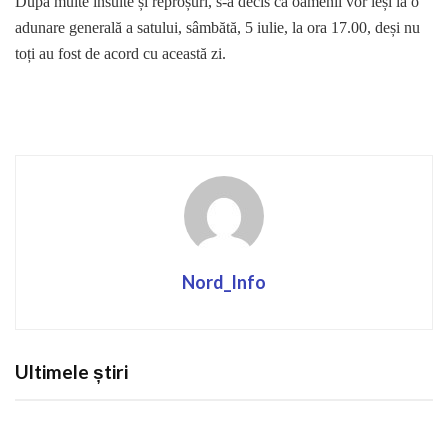
După multe insulte și reproșuri, s-a decis că oamenii vor ieși la o
adunare generală a satului, sâmbătă, 5 iulie, la ora 17.00, deși nu
toți au fost de acord cu această zi.
Nord_Info
Ultimele știri