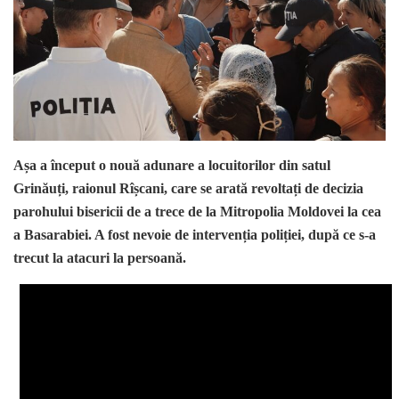
Așa a început o nouă adunare a locuitorilor din satul
Grinăuți, raionul Rîșcani, care se arată revoltați de decizia
parohului bisericii de a trece de la Mitropolia Moldovei la cea
a Basarabiei. A fost nevoie de intervenția poliției, după ce s-a
trecut la atacuri la persoană.