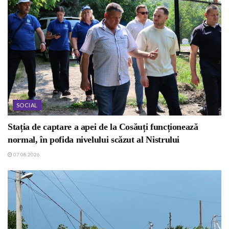
SOCIAL
Stația de captare a apei de la Cosăuți funcționează
normal, în pofida nivelului scăzut al Nistrului
07.08.2026