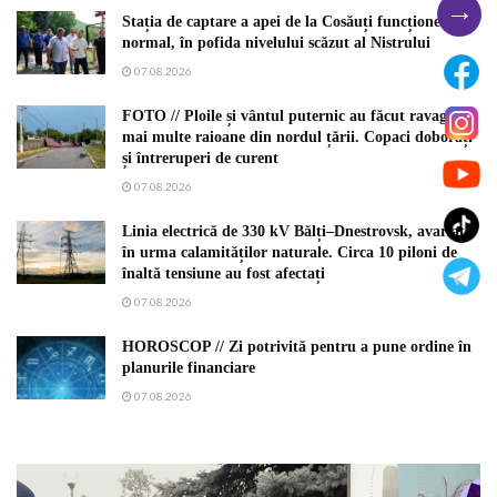
→
Stația de captare a apei de la Cosăuți funcționează
normal, în pofida nivelului scăzut al Nistrului
07.08.2026
FOTO // Ploile și vântul puternic au făcut ravagii în
mai multe raioane din nordul țării. Copaci doborâți
și întreruperi de curent
07.08.2026
Linia electrică de 330 kV Bălți–Dnestrovsk, avariată
în urma calamităților naturale. Circa 10 piloni de
înaltă tensiune au fost afectați
07.08.2026
HOROSCOP // Zi potrivită pentru a pune ordine în
planurile financiare
07.08.2026