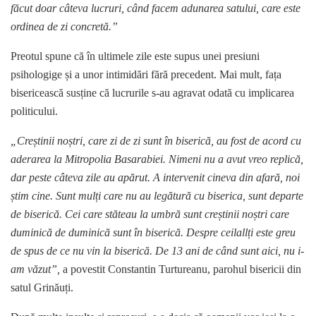
făcut doar câteva lucruri, când facem adunarea satului, care este
ordinea de zi concretă.”
Preotul spune că în ultimele zile este supus unei presiuni
psihologige și a unor intimidări fără precedent. Mai mult, fața
bisericească susține că lucrurile s-au agravat odată cu implicarea
politicului.
„Creștinii noștri, care zi de zi sunt în biserică, au fost de acord cu
aderarea la Mitropolia Basarabiei. Nimeni nu a avut vreo replică,
dar peste câteva zile au apărut. A intervenit cineva din afară, noi
știm cine. Sunt mulți care nu au legătură cu biserica, sunt departe
de biserică. Cei care stăteau la umbră sunt creștinii noștri care
duminică de duminică sunt în biserică. Despre ceilallți este greu
de spus de ce nu vin la biserică. De 13 ani de când sunt aici, nu i-
am văzut”,
a povestit Constantin Turtureanu, parohul bisericii din
satul Grinăuți.