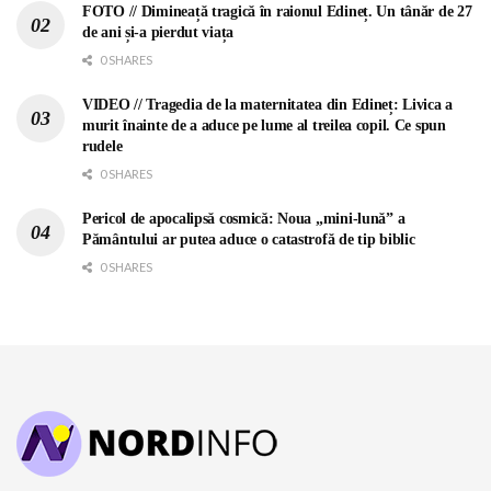
FOTO // Dimineață tragică în raionul Edineț. Un tânăr de 27
de ani și-a pierdut viața
0 SHARES
VIDEO // Tragedia de la maternitatea din Edineț: Livica a
murit înainte de a aduce pe lume al treilea copil. Ce spun
rudele
0 SHARES
Pericol de apocalipsă cosmică: Noua „mini-lună” a
Pământului ar putea aduce o catastrofă de tip biblic
0 SHARES