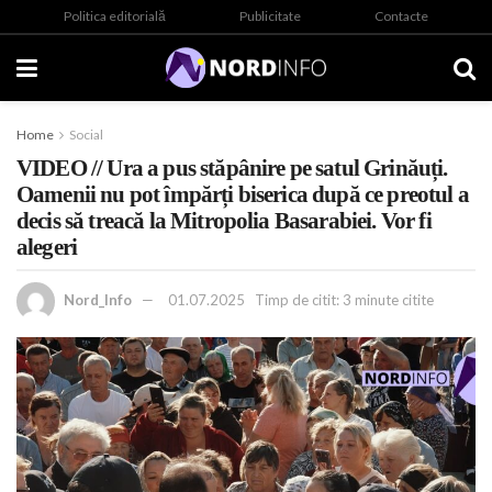
Politica editorială
Publicitate
Contacte
Home
Social
VIDEO // Ura a pus stăpânire pe satul Grinăuți.
Oamenii nu pot împărți biserica după ce preotul a
decis să treacă la Mitropolia Basarabiei. Vor fi
alegeri
Nord_Info
01.07.2025
Timp de citit: 3 minute citite