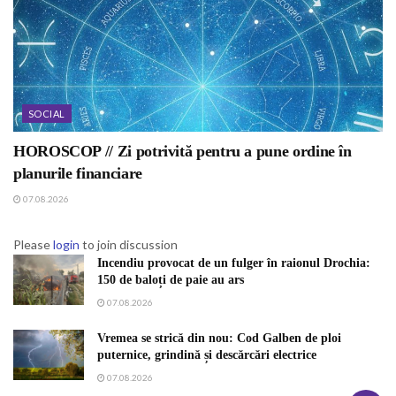
SOCIAL
HOROSCOP // Zi potrivită pentru a pune ordine în
planurile financiare
07.08.2026
Please
login
to join discussion
Incendiu provocat de un fulger în raionul Drochia:
150 de baloți de paie au ars
07.08.2026
Vremea se strică din nou: Cod Galben de ploi
puternice, grindină și descărcări electrice
07.08.2026