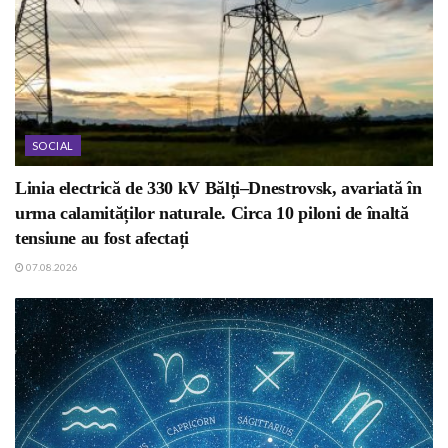
SOCIAL
Linia electrică de 330 kV Bălți–Dnestrovsk, avariată în
urma calamităților naturale. Circa 10 piloni de înaltă
tensiune au fost afectați
07.08.2026