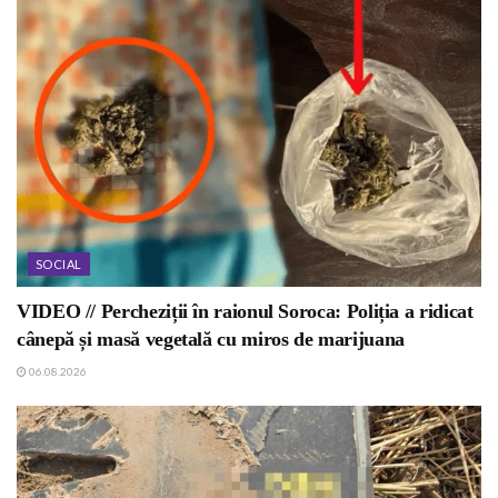
SOCIAL
VIDEO // Percheziții în raionul Soroca: Poliția a ridicat
cânepă și masă vegetală cu miros de marijuana
06.08.2026