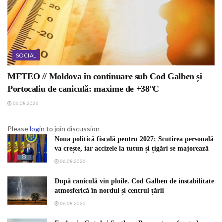
SOCIAL
METEO // Moldova în continuare sub Cod Galben și
Portocaliu de caniculă: maxime de +38°C
06.08.2026
Please
login
to join discussion
Noua politică fiscală pentru 2027: Scutirea personală
va crește, iar accizele la tutun și țigări se majorează
06.08.2026
După caniculă vin ploile. Cod Galben de instabilitate
atmosferică în nordul și centrul țării
06.08.2026