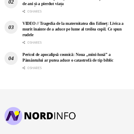
de ani și-a pierdut viața
0 SHARES
VIDEO // Tragedia de la maternitatea din Edineț: Livica a
murit înainte de a aduce pe lume al treilea copil. Ce spun
rudele
0 SHARES
Pericol de apocalipsă cosmică: Noua „mini-lună” a
Pământului ar putea aduce o catastrofă de tip biblic
0 SHARES