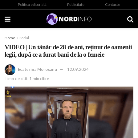
Politica editorială
Publicitate
Contacte
Home
Social
VIDEO | Un tânăr de 28 de ani, reținut de oamenii
legii, după ce a furat bani de la o femeie
Ecaterina Moroșanu
12.09.2024
Timp de citit: 1 min citire