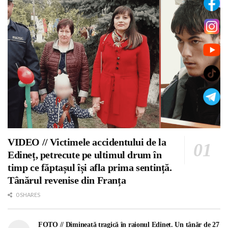
VIDEO // Victimele accidentului de la
Edineț, petrecute pe ultimul drum în
timp ce făptașul își afla prima sentință.
Tânărul revenise din Franța
0 SHARES
FOTO // Dimineață tragică în raionul Edineț. Un tânăr de 27