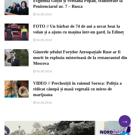
Evghenia Guțul și Svetlana Popan, transferate la
Penitenciarul nr. 7 – Rusca
06.08.2026
FOTO // Un bărbat de 74 de ani a urcat beat la
volan și a ajuns cu mașina într-un gard, la Edineț
06.08.2026
Ginerele șefului Forțelor Aerospațiale Ruse ar fi
murit în explozia misterioasă de la restaurantul din
Moscova
06.08.2026
VIDEO // Percheziții în raionul Soroca: Poliția a
ridicat cânepă și masă vegetală cu miros de
marijuana
06.08.2026
→