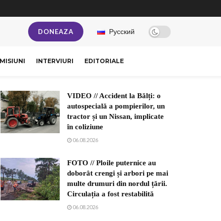
Русский
DONEAZA
MISIUNI
INTERVIURI
EDITORIALE
VIDEO // Accident la Bălți: o
autospecială a pompierilor, un
tractor și un Nissan, implicate
în coliziune
06.08.2026
FOTO // Ploile puternice au
doborât crengi și arbori pe mai
multe drumuri din nordul țării.
Circulația a fost restabilită
06.08.2026