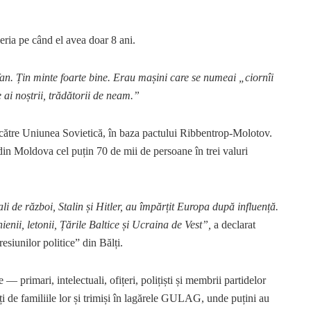
beria pe când el avea doar 8 ani.
fan. Țin minte foarte bine. Erau mașini care se numeai „ciornîi
ai noștrii, trădătorii de neam.”
 către Uniunea Sovietică, în baza pactului Ribbentrop-Molotov.
e din Moldova cel puțin 70 de mii de persoane în trei valuri
de război, Stalin și Hitler, au împărțit Europa după influență.
ienii, letonii, Țările Baltice și Ucraina de Vest”,
a declarat
esiunilor politice” din Bălți.
 — primari, intelectuali, ofițeri, polițiști și membrii partidelor
ați de familiile lor și trimiși în lagărele GULAG, unde puțini au