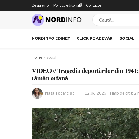
Despre noi
Politica editorială
Contacte
NORDINFO EDINEȚ
CLICK PE ADEVĂR
SOCIAL
Home
Social
VIDEO // Tragedia deportărilor din 1941: S
rămân orfană
Nata Tocarciuc
12.06.2025
Timp de citit: 2 