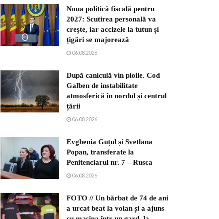
Noua politică fiscală pentru
2027: Scutirea personală va
crește, iar accizele la tutun și
țigări se majorează
06.08.2026
După caniculă vin ploile. Cod
Galben de instabilitate
atmosferică în nordul și centrul
țării
06.08.2026
Evghenia Guțul și Svetlana
Popan, transferate la
Penitenciarul nr. 7 – Rusca
06.08.2026
FOTO // Un bărbat de 74 de ani
a urcat beat la volan și a ajuns
cu mașina într-un gard, la