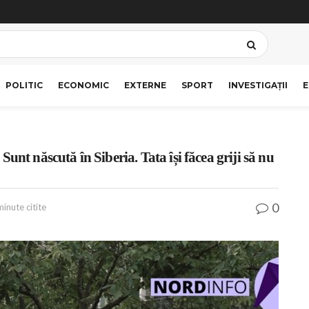
POLITIC
ECONOMIC
EXTERNE
SPORT
INVESTIGAȚII
E
unt născută în Siberia. Tata își făcea griji să nu
0
minute citite