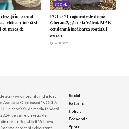
SOCIAL
heziții în raionul
FOTO // Fragmente de dronă
a a ridicat cânepă și
Gheran-2, găsite la Văleni. MAE
ă cu miros de
condamnă încălcarea spațiului
aerian
06.08.2026
Social
 de știri www.nordinfo.md a fost
de Asociația Obștească “VOCEA
Externe
”, o asociație de media fondată
Politic
ie 2024, de către un grup de
Economic
i din nordul Republicii Moldova
Sport
 informa corect şi echidistant