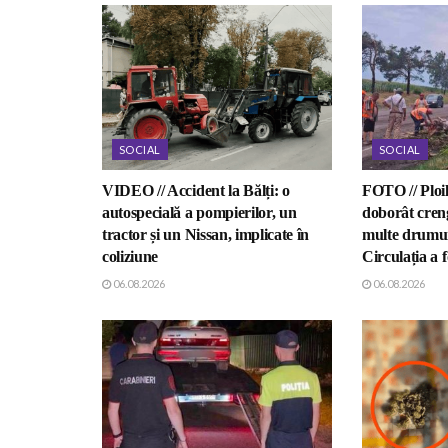
SOCIAL
SOCIAL
VIDEO // Accident la Bălți: o
FOTO // Ploil
autospecială a pompierilor, un
doborât creng
tractor și un Nissan, implicate în
multe drumuri
coliziune
Circulația a f
06.08.2026
06.08.2026