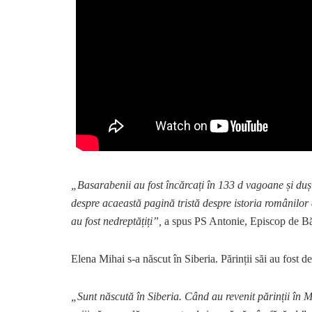
„Basarabenii au fost încărcați în 133 d vagoane și du
despre acaeastă pagină tristă despre istoria românilor
au fost nedreptățiți”,
a spus PS Antonie, Episcop de Băl
Elena Mihai s-a născut în Siberia. Părinții săi au fost d
„Sunt născută în Siberia. Când au revenit părinții în 