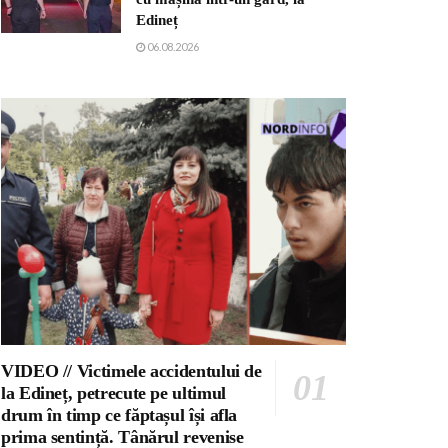
Edineț
06.08.2026
VIDEO // Victimele accidentului de
la Edineț, petrecute pe ultimul
drum în timp ce făptașul își afla
prima sentință. Tânărul revenise