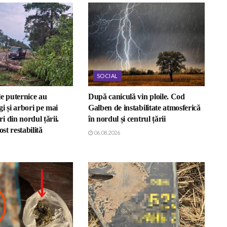
SOCIAL
e puternice au
După caniculă vin ploile. Cod
i și arbori pe mai
Galben de instabilitate atmosferică
 din nordul țării.
în nordul și centrul țării
ost restabilită
06.08.2026