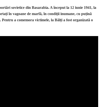
ortări sovietice din Basarabia. A început la 12 iunie 1941, la
ortați în vagoane de marfă, în condiții inumane, cu puțină
. Pentru a comemora victimele, la Bălți a fost organizată o