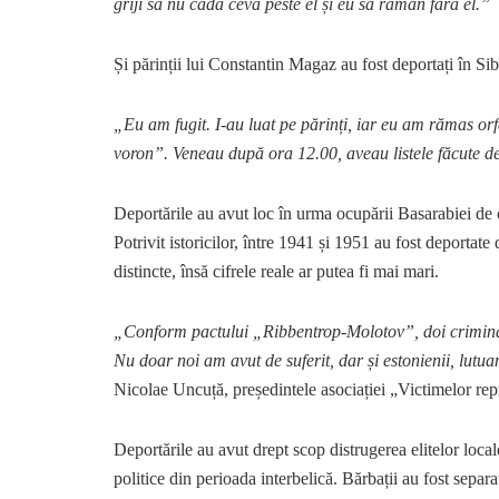
griji să nu cadă ceva peste el și eu să rămân fără el.”
Și părinții lui Constantin Magaz au fost deportați în Si
„Eu am fugit. I-au luat pe părinți, iar eu am rămas or
voron”. Veneau după ora 12.00, aveau listele făcute de 
Deportările au avut loc în urma ocupării Basarabiei de
Potrivit istoricilor, între 1941 și 1951 au fost deportat
distincte, însă cifrele reale ar putea fi mai mari.
„Conform pactului „Ribbentrop-Molotov”, doi criminali 
Nu doar noi am avut de suferit, dar și estonienii, lutuan
Nicolae Uncuță, președintele asociației „Victimelor repr
Deportările au avut drept scop distrugerea elitelor locale
politice din perioada interbelică. Bărbații au fost separ