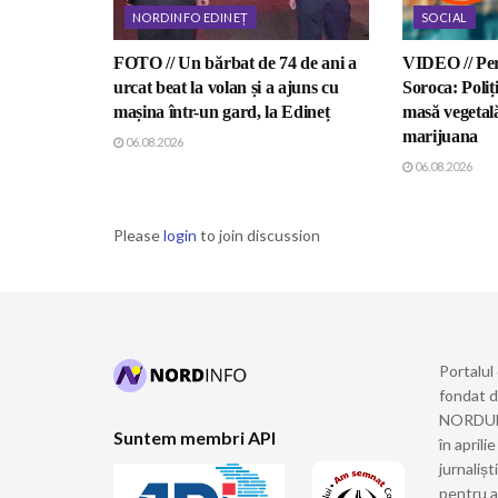
NORDINFO EDINEȚ
SOCIAL
FOTO // Un bărbat de 74 de ani a
VIDEO // Perc
urcat beat la volan și a ajuns cu
Soroca: Poliți
mașina într-un gard, la Edineț
masă vegetal
marijuana
06.08.2026
06.08.2026
Please
login
to join discussion
Portalul
fondat 
NORDULUI
Suntem membri API
în april
jurnalișt
pentru a