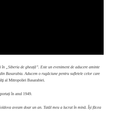
și în „Siberia de gheață”. Este un eveniment de aducere aminte
 din Basarabia. Aducem o rugăciune pentru sufletele celor care
ţi al Mitropoliei Basarabiei.
eportați în anul 1949.
Moldova aveam doar un an. Tatăl meu a lucrat în mină. Își făcea