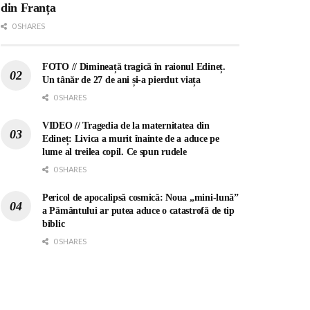
din Franța
0 SHARES
FOTO // Dimineață tragică în raionul Edineț.
Un tânăr de 27 de ani și-a pierdut viața
0 SHARES
VIDEO // Tragedia de la maternitatea din
Edineț: Livica a murit înainte de a aduce pe
lume al treilea copil. Ce spun rudele
0 SHARES
Pericol de apocalipsă cosmică: Noua „mini-lună”
a Pământului ar putea aduce o catastrofă de tip
biblic
0 SHARES