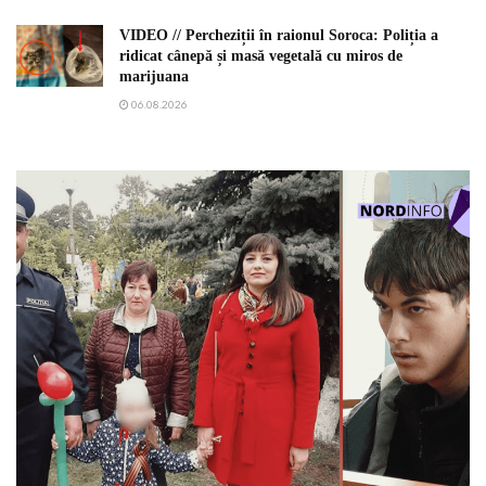
VIDEO // Percheziții în raionul Soroca: Poliția a
ridicat cânepă și masă vegetală cu miros de
marijuana
06.08.2026