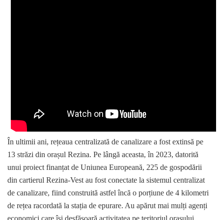
În ultimii ani, rețeaua centralizată de canalizare a fost extinsă pe
13 străzi din orașul Rezina. Pe lângă aceasta, în 2023, datorită
unui proiect finanțat de Uniunea Europeană, 225 de gospodării
din cartierul Rezina-Vest au fost conectate la sistemul centralizat
de canalizare, fiind construită astfel încă o porțiune de 4 kilometri
de rețea racordată la stația de epurare. Au apărut mai mulți agenți
economici care își desfășoară activitatea pe teritoriul orașului,