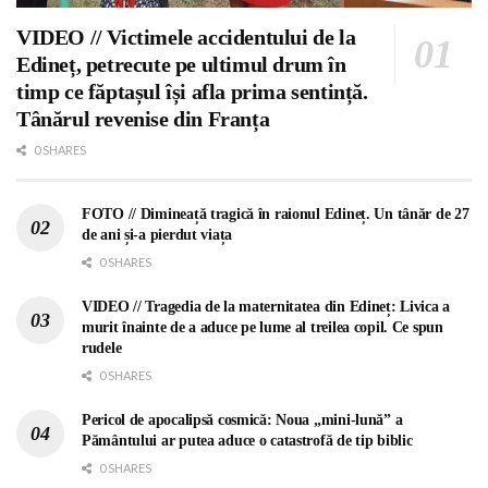
VIDEO // Victimele accidentului de la
Edineț, petrecute pe ultimul drum în
timp ce făptașul își afla prima sentință.
Tânărul revenise din Franța
0 SHARES
FOTO // Dimineață tragică în raionul Edineț. Un tânăr de 27
de ani și-a pierdut viața
0 SHARES
VIDEO // Tragedia de la maternitatea din Edineț: Livica a
murit înainte de a aduce pe lume al treilea copil. Ce spun
rudele
0 SHARES
Pericol de apocalipsă cosmică: Noua „mini-lună” a
Pământului ar putea aduce o catastrofă de tip biblic
0 SHARES