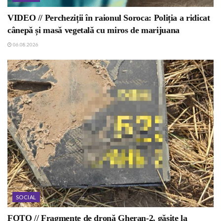
VIDEO // Percheziții în raionul Soroca: Poliția a ridicat
cânepă și masă vegetală cu miros de marijuana
06.08.2026
SOCIAL
FOTO // Fragmente de dronă Gheran-2, găsite la