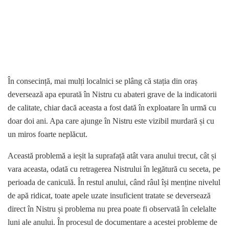
În consecință, mai mulți localnici se plâng că stația din oraș
deversează apa epurată în Nistru cu abateri grave de la indicatorii
de calitate, chiar dacă aceasta a fost dată în exploatare în urmă cu
doar doi ani. Apa care ajunge în Nistru este vizibil murdară și cu
un miros foarte neplăcut.
Această problemă a ieșit la suprafață atât vara anului trecut, cât și
vara aceasta, odată cu retragerea Nistrului în legătură cu seceta, pe
perioada de caniculă. În restul anului, când râul își menține nivelul
de apă ridicat, toate apele uzate insuficient tratate se deversează
direct în Nistru și problema nu prea poate fi observată în celelalte
luni ale anului. În procesul de documentare a acestei probleme de