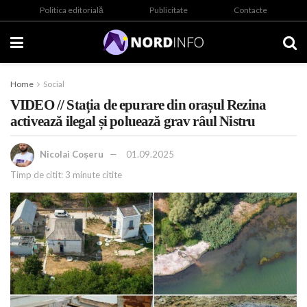
Politica editorială
Publicitate
Contacte
Home
Social
VIDEO // Stația de epurare din orașul Rezina
activează ilegal și poluează grav râul Nistru
Nicolai Coșeru
01.09.2025
Timp de citit: 3 minute citite