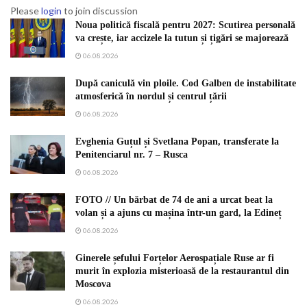
Please
login
to join discussion
Noua politică fiscală pentru 2027: Scutirea personală
va crește, iar accizele la tutun și țigări se majorează
06.08.2026
După caniculă vin ploile. Cod Galben de instabilitate
atmosferică în nordul și centrul țării
06.08.2026
Evghenia Guțul și Svetlana Popan, transferate la
Penitenciarul nr. 7 – Rusca
06.08.2026
FOTO // Un bărbat de 74 de ani a urcat beat la
volan și a ajuns cu mașina într-un gard, la Edineț
06.08.2026
Ginerele șefului Forțelor Aerospațiale Ruse ar fi
murit în explozia misterioasă de la restaurantul din
Moscova
06.08.2026