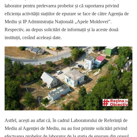
laborator pentru prelevarea probelor și că raportarea privind
eficiența activității stațiilor de epurare se face de către Agenția de
Mediu și IP Administrația Națională „Apele Moldovei”.
Respectiv, au depus solicitări de informații și la aceste două
instituții, cerând aceleași date.
Astfel, acești au aflat că, în cadrul Laboratorului de Referință de
Mediu al Agenției de Mediu, nu au fost primite solicitări privind
efectuarea probelor de laborator de la stația de epurare din orașul