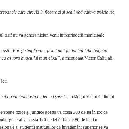
soanele care circulă în fiecare zi și schiimbă câteva troleibuze,
ul tarif nu va genera niciun venit întreprinderii municipale.
in asta. Pur și simplu vom primi mai puțini bani din bugetul
unea asupra bugetului municipal”,
a menționat Victor Caliujnîi,
 leu.
 că nu va mai costa un leu, ci șase”,
a adăugat Victor Caliujnîi.
rsoane fizice și juridice acesta va costa 300 de lei în loc de
ndar general va costa 120 de lei în loc de 80 de lei, iar
sionale și studenții instituțiilor de învățământ superior se va