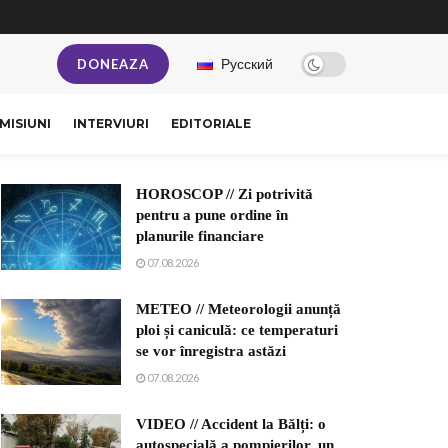
Русский
DONEAZA
MISIUNI
INTERVIURI
EDITORIALE
HOROSCOP // Zi potrivită
pentru a pune ordine în
planurile financiare
07.08.2026
METEO // Meteorologii anunță
ploi și caniculă: ce temperaturi
se vor înregistra astăzi
07.08.2026
VIDEO // Accident la Bălți: o
autospecială a pompierilor, un