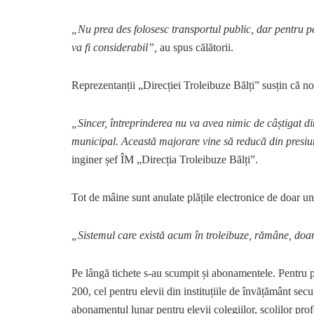
„Nu prea des folosesc transportul public, dar pentru per
va fi considerabil”,
au spus călătorii.
Reprezentanții „Direcției Troleibuze Bălți” susțin că no
„Sincer, întreprinderea nu va avea nimic de câștigat d
municipal. Această majorare vine să reducă din presi
inginer șef ÎM „Direcția Troleibuze Bălți”.
Tot de mâine sunt anulate plățile electronice de doar un
„Sistemul care există acum în troleibuze, rămâne, doar
Pe lângă tichete s-au scumpit și abonamentele. Pentru pe
200, cel pentru elevii din instituțiile de învățământ secu
abonamentul lunar pentru elevii colegiilor, școlilor profe