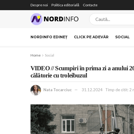
Despre noi
Politica editorială
Contacte
NORDINFO EDINEȚ
CLICK PE ADEVĂR
SOCIAL
Home
Social
VIDEO // Scumpiri în prima zi a anului 202
călătorie cu troleibuzul
Nata Tocarciuc
31.12.2024
Timp de citit: 2 