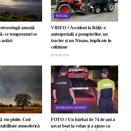
SOCIAL
teorologii anunță
VIDEO // Accident la Bălți: o
lă: ce temperaturi se
autospecială a pompierilor, un
 astăzi
tractor și un Nissan, implicate în
coliziune
06.08.2026
NORDINFO EDINEȚ
 vin ploile. Cod
FOTO // Un bărbat de 74 de ani a
tabilitate atmosferică
urcat beat la volan și a ajuns cu