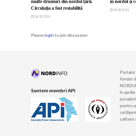
multe drumuri din nordul țării.
în nordul și c
Circulația a fost restabilită
06.08.2026
06.08.2026
Please
login
to join discussion
Portalul
fondat 
NORDULUI
Suntem membri API
în april
jurnalișt
pentru a
cetăţeni
calitate 