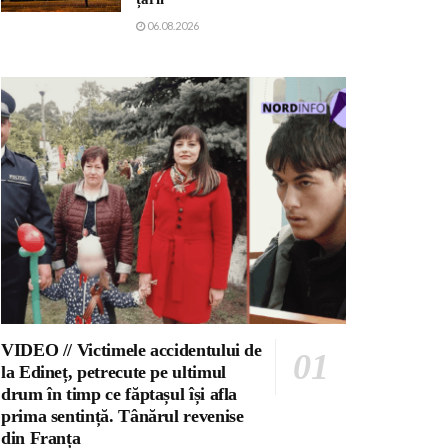
06.08.2026
VIDEO // Victimele accidentului de
la Edineț, petrecute pe ultimul
drum în timp ce făptașul își afla
prima sentință. Tânărul revenise
din Franța