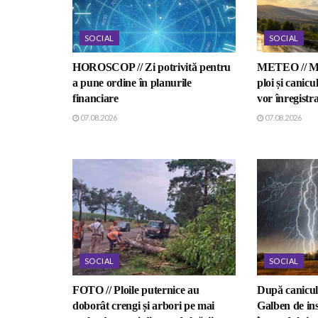
SOCIAL
SOCIAL
HOROSCOP // Zi potrivită pentru
METEO // Me
a pune ordine în planurile
ploi și canicu
financiare
vor înregistra
07.08.2026
07.08.2026
SOCIAL
SOCIAL
FOTO // Ploile puternice au
După caniculă
doborât crengi și arbori pe mai
Galben de ins