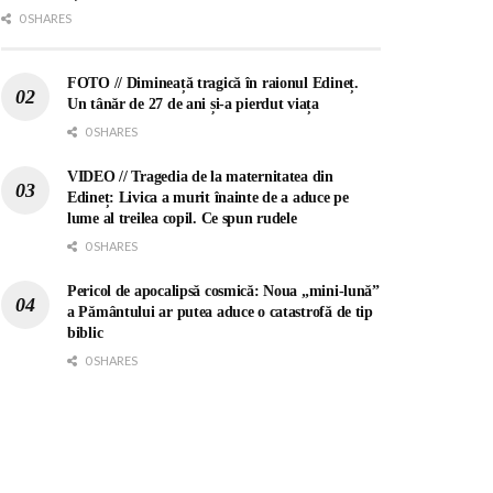
0 SHARES
FOTO // Dimineață tragică în raionul Edineț.
Un tânăr de 27 de ani și-a pierdut viața
0 SHARES
VIDEO // Tragedia de la maternitatea din
Edineț: Livica a murit înainte de a aduce pe
lume al treilea copil. Ce spun rudele
0 SHARES
Pericol de apocalipsă cosmică: Noua „mini-lună”
a Pământului ar putea aduce o catastrofă de tip
biblic
0 SHARES