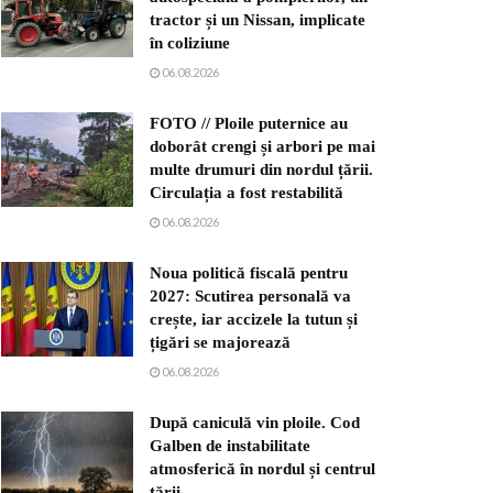
tractor și un Nissan, implicate
în coliziune
06.08.2026
FOTO // Ploile puternice au
doborât crengi și arbori pe mai
multe drumuri din nordul țării.
Circulația a fost restabilită
06.08.2026
Noua politică fiscală pentru
2027: Scutirea personală va
crește, iar accizele la tutun și
țigări se majorează
06.08.2026
După caniculă vin ploile. Cod
Galben de instabilitate
atmosferică în nordul și centrul
țării