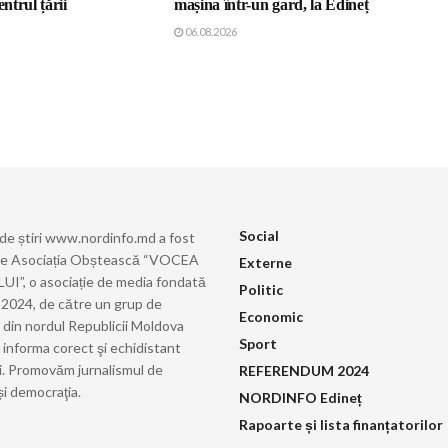
entrul țării
mașina într-un gard, la Edineț
06.08.2026
Social
 de știri www.nordinfo.md a fost
de Asociația Obștească “VOCEA
Externe
”, o asociație de media fondată
Politic
ie 2024, de către un grup de
Economic
i din nordul Republicii Moldova
Sport
 informa corect şi echidistant
i. Promovăm jurnalismul de
REFERENDUM 2024
și democraţia.
NORDINFO Edineț
Rapoarte și lista finanțatorilor