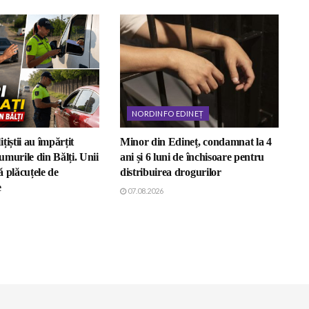
NORDINFO EDINEȚ
țiștii au împărțit
Minor din Edineț, condamnat la 4
murile din Bălți. Unii
ani și 6 luni de închisoare pentru
 plăcuțele de
distribuirea drogurilor
e
07.08.2026