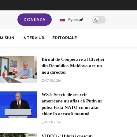
Русский
DONEAZA
MISIUNI
INTERVIURI
EDITORIALE
Biroul de Cooperare al Elveției
din Republica Moldova are un
nou director
07.08.2026
WSJ: Serviciile secrete
americane au aflat că Putin ar
putea testa NATO cu un atac
chiar în această toamnă
07.08.2026
VIDEO // Hibrizi crescuți