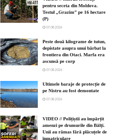
pentru seceta din Moldova.
Testul „Grazim” pe 16 hectare
(P)
07.08.2026
Peste două kilograme de tutun,
depistate asupra unui bărbat la
frontiera din Otaci. Marfa era
ascunsă pe corp
07.08.2026
Ultimele baraje de protecție de
pe Nistru au fost demontate
07.08.2026
VIDEO // Polițiștii au împărțit
amenzi pe drumurile din Bălți.
Unii au rămas fără plăcuțele de
înmatriculare