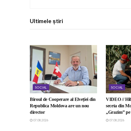
Ultimele știri
SOCIAL
SOCIAL
Biroul de Cooperare al Elveției din
VIDEO // Hib
Republica Moldova are un nou
seceta din Mo
director
„Grazim” pe 
07.08.2026
07.08.2026