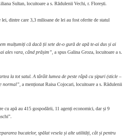
liana Sultan, locuitoare a s. Rădulenii Vechi, r. Florești.
lei, dintre care 3,3 milioane de lei au fost oferite de statul
m mulțumiți că dacă ții sete de-o gură de apă te-ai dus și ai
 mai ales vara, când prășim”,
a spus Galina Groza, locuitoare a s.
ea la tot satul. A târâit lumea de peste râpă cu șipuri (sticle –
u e normal”,
a menționat Raisa Cojocari, locuitoare a s. Rădulenii
tare cu apă au 415 gospodării, 11 agenți economici, dar și 9
nschi”.
rarea bucatelor, spălat vesela și alte utilități, cât și pentru