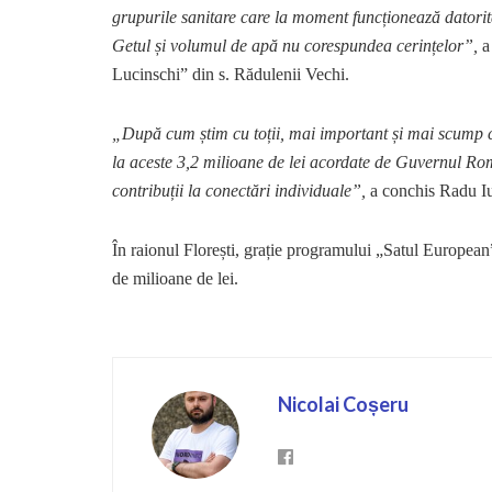
grupurile sanitare care la moment funcționează dator
Getul și volumul de apă nu corespundea cerințelor”,
a
Lucinschi” din s. Rădulenii Vechi.
„După cum știm cu toții, mai important și mai scump c
la aceste 3,2 milioane de lei acordate de Guvernul Rom
contribuții la conectări individuale”,
a conchis Radu Iur
În raionul Florești, grație programului „Satul European
de milioane de lei.
Nicolai Coșeru