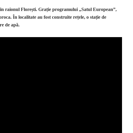
 din raionul Florești. Grație programului „Satul European”,
ca. În localitate au fost construite rețele, o stație de
re de apă.