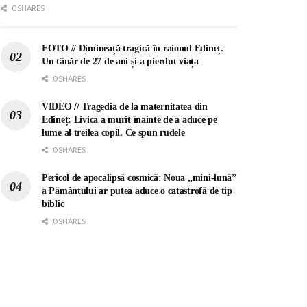
0 SHARES
FOTO // Dimineață tragică în raionul Edineț.
Un tânăr de 27 de ani și-a pierdut viața
0 SHARES
VIDEO // Tragedia de la maternitatea din
Edineț: Livica a murit înainte de a aduce pe
lume al treilea copil. Ce spun rudele
0 SHARES
Pericol de apocalipsă cosmică: Noua „mini-lună”
a Pământului ar putea aduce o catastrofă de tip
biblic
0 SHARES