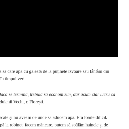
 să care apă cu găleata de la puținele izvoare sau fântâni din
în timpul verii.
 dacă se termina, trebuia să economisim, dar acum clar lucru că
ulenii Vechi, r. Florești.
cate și nu aveam de unde să aducem apă. Era foarte dificil.
apă la robinet, facem mâncare, putem să spălăm hainele și de