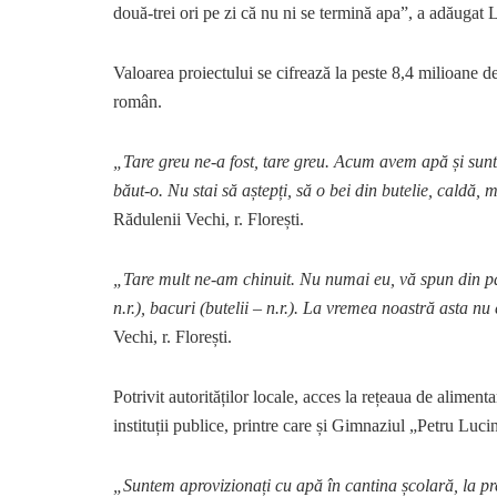
două-trei ori pe zi că nu ni se termină apa”, a adăugat Li
Valoarea proiectului se cifrează la peste 8,4 milioane de 
român.
„Tare greu ne-a fost, tare greu. Acum avem apă și sunte
băut-o. Nu stai să aștepți, să o bei din butelie, caldă,
Rădulenii Vechi, r. Florești.
„Tare mult ne-am chinuit. Nu numai eu, vă spun din part
n.r.), bacuri (butelii – n.r.). La vremea noastră asta n
Vechi, r. Florești.
Potrivit autorităților locale, acces la rețeaua de alimen
instituții publice, printre care și Gimnaziul „Petru Luci
„Suntem aprovizionați cu apă în cantina școlară, la prepa