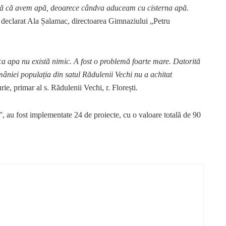
ită că avem apă, deoarece cândva aduceam cu cisterna apă.
 declarat Ala Șalamac, directoarea Gimnaziului „Petru
a apa nu există nimic. A fost o problemă foarte mare. Datorită
âniei populația din satul Rădulenii Vechi nu a achitat
ie, primar al s. Rădulenii Vechi, r. Florești.
”, au fost implementate 24 de proiecte, cu o valoare totală de 90