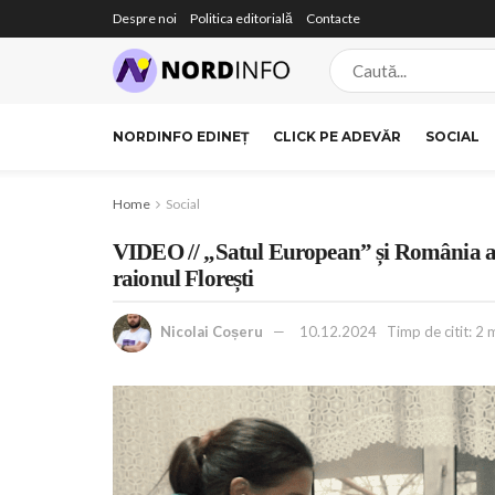
Despre noi
Politica editorială
Contacte
NORDINFO EDINEȚ
CLICK PE ADEVĂR
SOCIAL
Home
Social
VIDEO // „Satul European” și România au 
raionul Florești
Nicolai Coșeru
10.12.2024
Timp de citit: 2 m