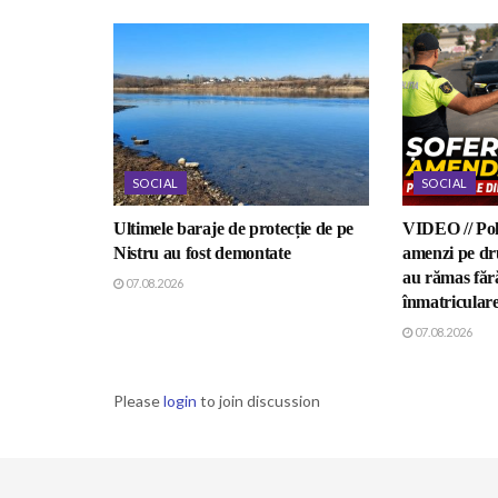
SOCIAL
SOCIAL
Ultimele baraje de protecție de pe
VIDEO // Poli
Nistru au fost demontate
amenzi pe dru
au rămas fără
07.08.2026
înmatricular
07.08.2026
Please
login
to join discussion