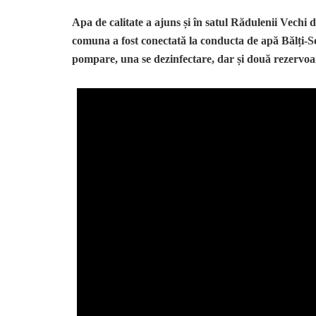
Apa de calitate a ajuns și în satul Rădulenii Vechi
comuna a fost conectată la conducta de apă Bălți-Soro
pompare, una se dezinfectare, dar și două rezervoa