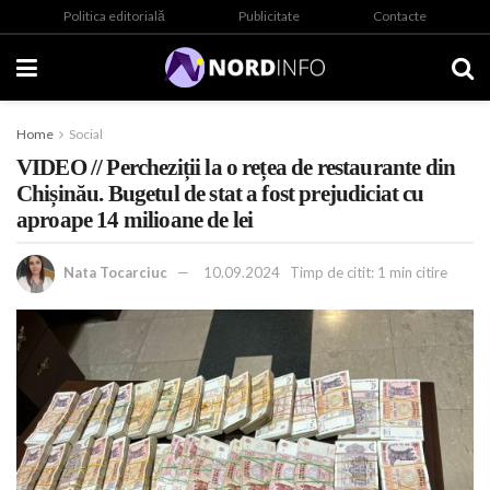
Politica editorială
Publicitate
Contacte
Home
Social
VIDEO // Percheziții la o rețea de restaurante din
Chișinău. Bugetul de stat a fost prejudiciat cu
aproape 14 milioane de lei
Nata Tocarciuc
10.09.2024
Timp de citit: 1 min citire