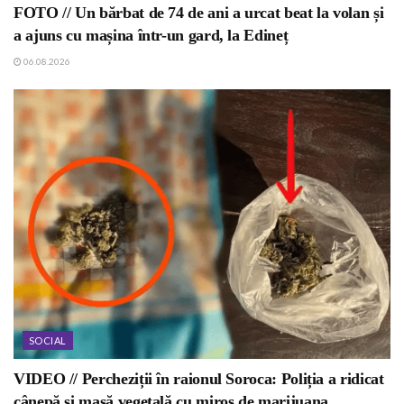
FOTO // Un bărbat de 74 de ani a urcat beat la volan și
a ajuns cu mașina într-un gard, la Edineț
06.08.2026
SOCIAL
VIDEO // Percheziții în raionul Soroca: Poliția a ridicat
cânepă și masă vegetală cu miros de marijuana