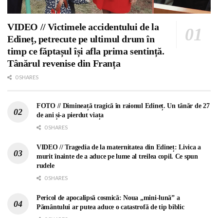
VIDEO // Victimele accidentului de la
Edineț, petrecute pe ultimul drum în
timp ce făptașul își afla prima sentință.
Tânărul revenise din Franța
0 SHARES
FOTO // Dimineață tragică în raionul Edineț. Un tânăr de 27
de ani și-a pierdut viața
0 SHARES
VIDEO // Tragedia de la maternitatea din Edineț: Livica a
murit înainte de a aduce pe lume al treilea copil. Ce spun
rudele
0 SHARES
Pericol de apocalipsă cosmică: Noua „mini-lună” a
Pământului ar putea aduce o catastrofă de tip biblic