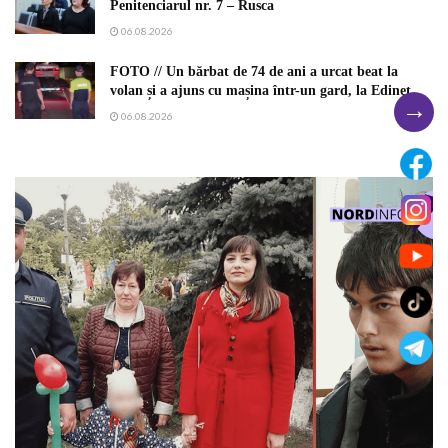
Penitenciarul nr. 7 – Rusca
06.08.2026
FOTO // Un bărbat de 74 de ani a urcat beat la
volan și a ajuns cu mașina într-un gard, la Edineț
→
06.08.2026