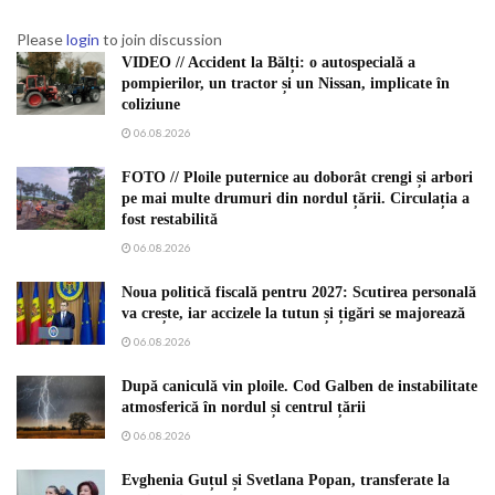
Please
login
to join discussion
VIDEO // Accident la Bălți: o autospecială a
pompierilor, un tractor și un Nissan, implicate în
coliziune
06.08.2026
FOTO // Ploile puternice au doborât crengi și arbori
pe mai multe drumuri din nordul țării. Circulația a
fost restabilită
06.08.2026
Noua politică fiscală pentru 2027: Scutirea personală
va crește, iar accizele la tutun și țigări se majorează
06.08.2026
După caniculă vin ploile. Cod Galben de instabilitate
atmosferică în nordul și centrul țării
06.08.2026
Evghenia Guțul și Svetlana Popan, transferate la