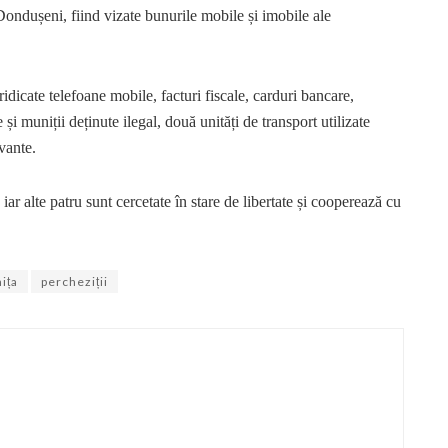
 Dondușeni, fiind vizate bunurile mobile și imobile ale
ridicate telefoane mobile, facturi fiscale, carduri bancare,
și muniții deținute ilegal, două unități de transport utilizate
evante.
iar alte patru sunt cercetate în stare de libertate și cooperează cu
ița
percheziții