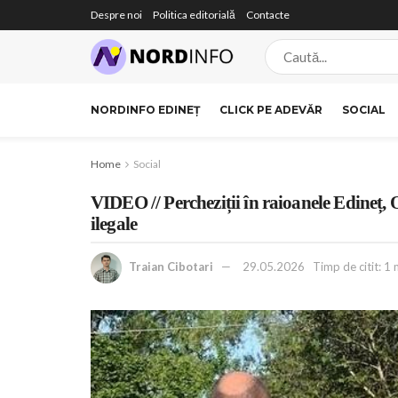
Despre noi
Politica editorială
Contacte
NORDINFO EDINEȚ
CLICK PE ADEVĂR
SOCIAL
Home
Social
VIDEO // Percheziții în raioanele Edineț, 
ilegale
Traian Cibotari
29.05.2026
Timp de citit: 1 m