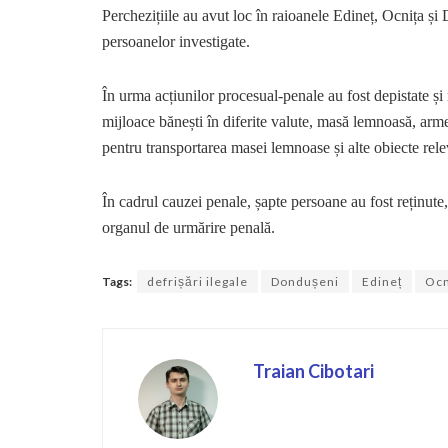
Perchezițiile au avut loc în raioanele Edineț, Ocnița și
persoanelor investigate.
În urma acțiunilor procesual-penale au fost depistate și 
mijloace bănești în diferite valute, masă lemnoasă, arme 
pentru transportarea masei lemnoase și alte obiecte rel
În cadrul cauzei penale, șapte persoane au fost reținute, 
organul de urmărire penală.
Tags:
defrișări ilegale
Dondușeni
Edineț
Ocn
Traian Cibotari