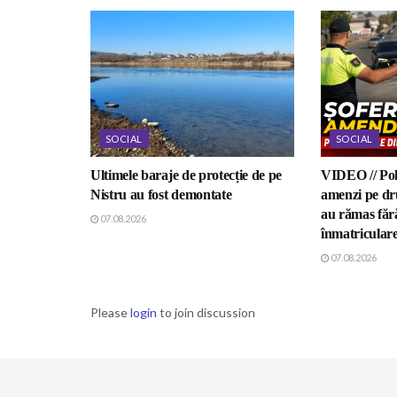
SOCIAL
SOCIAL
Ultimele baraje de protecție de pe
VIDEO // Poli
Nistru au fost demontate
amenzi pe dru
au rămas fără
07.08.2026
înmatricular
07.08.2026
Please
login
to join discussion