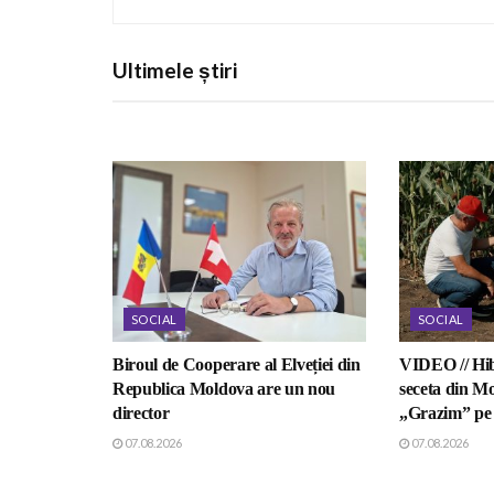
Ultimele știri
SOCIAL
SOCIAL
Biroul de Cooperare al Elveției din
VIDEO // Hib
Republica Moldova are un nou
seceta din Mo
director
„Grazim” pe 
07.08.2026
07.08.2026