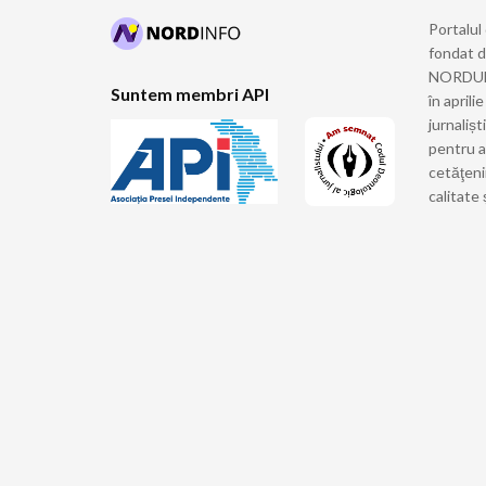
Portalul
fondat 
NORDULUI
Suntem membri API
în april
jurnalișt
pentru a
cetăţeni
calitate 