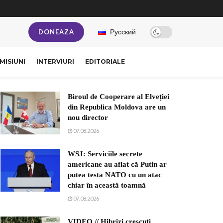
Русский
DONEAZA
MISIUNI
INTERVIURI
EDITORIALE
Biroul de Cooperare al Elveției
din Republica Moldova are un
nou director
07.08.2026
WSJ: Serviciile secrete
americane au aflat că Putin ar
putea testa NATO cu un atac
chiar în această toamnă
07.08.2026
VIDEO // Hibrizi crescuți