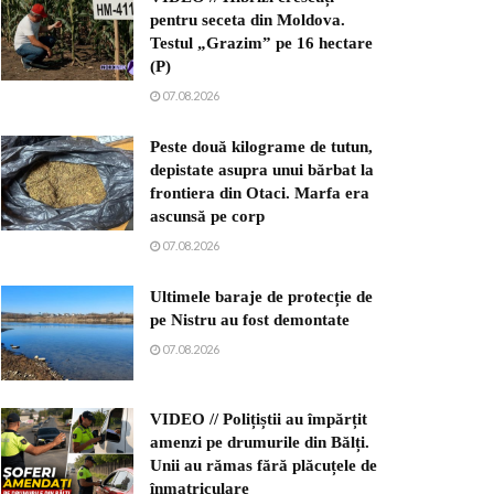
pentru seceta din Moldova.
Testul „Grazim” pe 16 hectare
(P)
07.08.2026
Peste două kilograme de tutun,
depistate asupra unui bărbat la
frontiera din Otaci. Marfa era
ascunsă pe corp
07.08.2026
Ultimele baraje de protecție de
pe Nistru au fost demontate
07.08.2026
VIDEO // Polițiștii au împărțit
amenzi pe drumurile din Bălți.
Unii au rămas fără plăcuțele de
înmatriculare