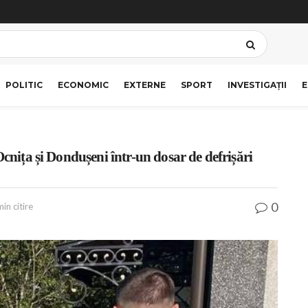
POLITIC
ECONOMIC
EXTERNE
SPORT
INVESTIGAȚII
E
Ocnița și Dondușeni într-un dosar de defrișări
0
in citire