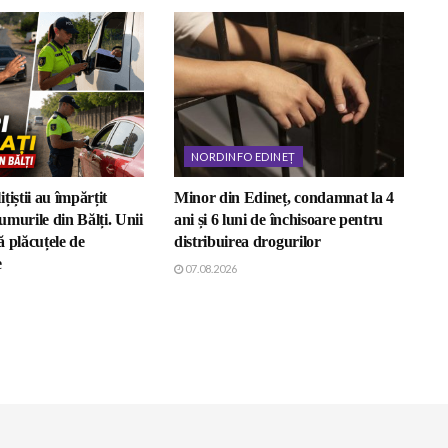
NORDINFO EDINEȚ
țiștii au împărțit
Minor din Edineț, condamnat la 4
murile din Bălți. Unii
ani și 6 luni de închisoare pentru
 plăcuțele de
distribuirea drogurilor
e
07.08.2026