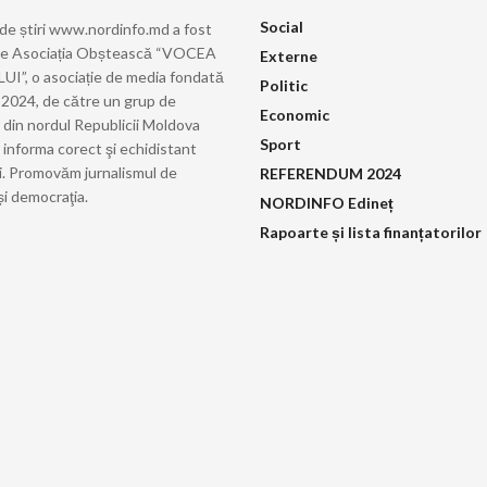
Social
 de știri www.nordinfo.md a fost
de Asociația Obștească “VOCEA
Externe
”, o asociație de media fondată
Politic
ie 2024, de către un grup de
Economic
i din nordul Republicii Moldova
Sport
 informa corect şi echidistant
i. Promovăm jurnalismul de
REFERENDUM 2024
și democraţia.
NORDINFO Edineț
Rapoarte și lista finanțatorilor