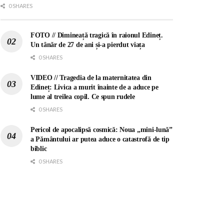
0 SHARES
FOTO // Dimineață tragică în raionul Edineț.
Un tânăr de 27 de ani și-a pierdut viața
0 SHARES
VIDEO // Tragedia de la maternitatea din
Edineț: Livica a murit înainte de a aduce pe
lume al treilea copil. Ce spun rudele
0 SHARES
Pericol de apocalipsă cosmică: Noua „mini-lună”
a Pământului ar putea aduce o catastrofă de tip
biblic
0 SHARES