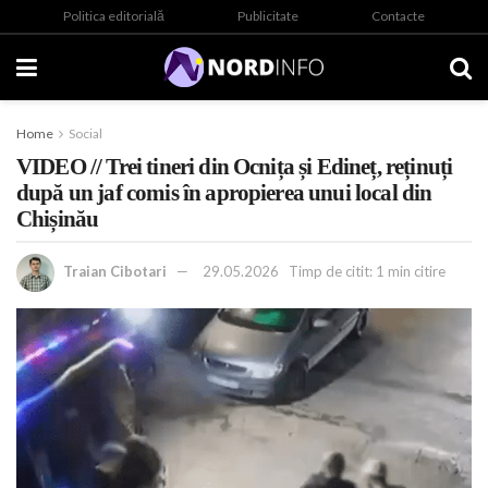
Politica editorială
Publicitate
Contacte
Home
Social
VIDEO // Trei tineri din Ocnița și Edineț, reținuți
după un jaf comis în apropierea unui local din
Chișinău
Traian Cibotari
29.05.2026
Timp de citit: 1 min citire