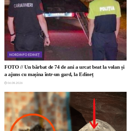
NORDINFO EDINEȚ
FOTO // Un bărbat de 74 de ani a urcat beat la volan și
a ajuns cu mașina într-un gard, la Edineț
06.08.2026