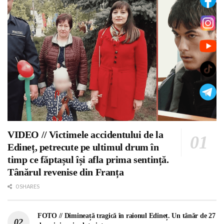
VIDEO // Victimele accidentului de la
Edineț, petrecute pe ultimul drum în
timp ce făptașul își afla prima sentință.
Tânărul revenise din Franța
0 SHARES
FOTO // Dimineață tragică în raionul Edineț. Un tânăr de 27