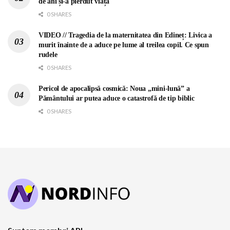
de ani și-a pierdut viața
0 SHARES
VIDEO // Tragedia de la maternitatea din Edineț: Livica a
murit înainte de a aduce pe lume al treilea copil. Ce spun
rudele
0 SHARES
Pericol de apocalipsă cosmică: Noua „mini-lună” a
Pământului ar putea aduce o catastrofă de tip biblic
0 SHARES