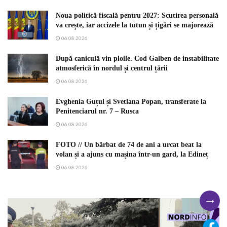
Noua politică fiscală pentru 2027: Scutirea personală
va crește, iar accizele la tutun și țigări se majorează
06.08.2026
După caniculă vin ploile. Cod Galben de instabilitate
atmosferică în nordul și centrul țării
06.08.2026
Evghenia Guțul și Svetlana Popan, transferate la
Penitenciarul nr. 7 – Rusca
06.08.2026
FOTO // Un bărbat de 74 de ani a urcat beat la
volan și a ajuns cu mașina într-un gard, la Edineț
06.08.2026
→