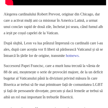
Alegerea cardinalului Robert Prevost, originar din Chicago, dar
care a activat mulți ani ca misionar în America Latină, a urmat
unui conclav rapid de două zile, încheiat joi seara, când fumul alb
a ieșit pe coșul capelei de la Vatican.
După slujbă, Leon va lua prânzul împreună cu cardinalii care l-au
ales, după care aceștia vor fi liberi să părăsească Vaticanul și să se
întoarcă în țările lor de origine, transmite
hotnews.
Succesorul Papei Francisc, care a murit luna trecută la vârsta de
88 de ani, moștenește o serie de provocări majore, de la un deficit
bugetar al Vaticanului până la diviziuni privind măsura în care
Biserica ar trebui să fie mai primitoare față de comunitatea LGBT
și față de persoanele divorțate, precum și dacă femeile ar trebui să
aibă un rol mai important în treburile Bisericii.