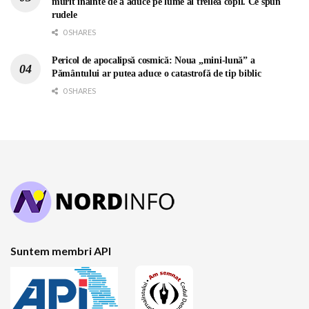
murit înainte de a aduce pe lume al treilea copil. Ce spun
rudele
0 SHARES
Pericol de apocalipsă cosmică: Noua „mini-lună” a
Pământului ar putea aduce o catastrofă de tip biblic
0 SHARES
Suntem membri API