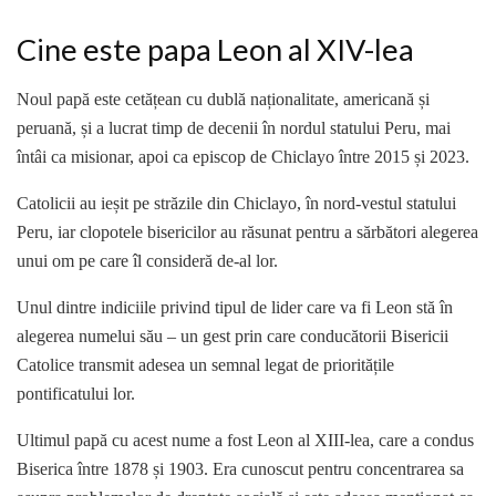
Cine este papa Leon al XIV-lea
Noul papă este cetățean cu dublă naționalitate, americană și
peruană, și a lucrat timp de decenii în nordul statului Peru, mai
întâi ca misionar, apoi ca episcop de Chiclayo între 2015 și 2023.
Catolicii au ieșit pe străzile din Chiclayo, în nord-vestul statului
Peru, iar clopotele bisericilor au răsunat pentru a sărbători alegerea
unui om pe care îl consideră de-al lor.
Unul dintre indiciile privind tipul de lider care va fi Leon stă în
alegerea numelui său – un gest prin care conducătorii Bisericii
Catolice transmit adesea un semnal legat de prioritățile
pontificatului lor.
Ultimul papă cu acest nume a fost Leon al XIII-lea, care a condus
Biserica între 1878 și 1903. Era cunoscut pentru concentrarea sa