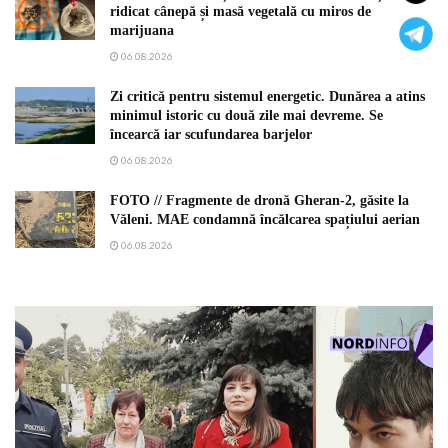
ridicat cânepă și masă vegetală cu miros de
marijuana
06.08.2026
Zi critică pentru sistemul energetic. Dunărea a atins
minimul istoric cu două zile mai devreme. Se
încearcă iar scufundarea barjelor
06.08.2026
FOTO // Fragmente de dronă Gheran-2, găsite la
Văleni. MAE condamnă încălcarea spațiului aerian
06.08.2026