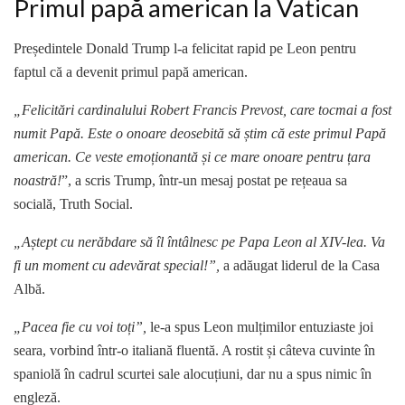
Primul papă american la Vatican
Președintele Donald Trump l-a felicitat rapid pe Leon pentru
faptul că a devenit primul papă american.
„Felicitări cardinalului Robert Francis Prevost, care tocmai a fost
numit Papă. Este o onoare deosebită să știm că este primul Papă
american. Ce veste emoționantă și ce mare onoare pentru țara
noastră!
”, a scris Trump, într-un mesaj postat pe rețeaua sa
socială, Truth Social.
„Aștept cu nerăbdare să îl întâlnesc pe Papa Leon al XIV-lea. Va
fi un moment cu adevărat special!”,
a adăugat liderul de la Casa
Albă.
„Pacea fie cu voi toți”,
le-a spus Leon mulțimilor entuziaste joi
seara, vorbind într-o italiană fluentă. A rostit și câteva cuvinte în
spaniolă în cadrul scurtei sale alocuțiuni, dar nu a spus nimic în
engleză.