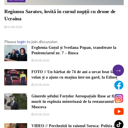
Regiunea Saratov, lovită în cursul nopții cu drone de
Ucraina
02.08.2026
Please
login
to join discussion
Evghenia Guțul și Svetlana Popan, transferate la
Penitenciarul nr. 7 – Rusca
06.08.2026
→
FOTO // Un bărbat de 74 de ani a urcat beat la
volan și a ajuns cu mașina într-un gard, la Edineț
06.08.2026
Ginerele șefului Forțelor Aerospațiale Ruse ar fi
murit în explozia misterioasă de la restaurantul din
Moscova
06.08.2026
VIDEO // Percheziții în raionul Soroca: Poliția a