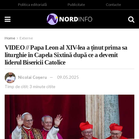
Politica editorială
Publicitate
Contacte
Home
Externe
VIDEO // Papa Leon al XIV-lea a ținut prima sa
liturghie în Capela Sixtină după ce a devenit
liderul Bisericii Catolice
Nicolai Coșeru
09.05.2025
Timp de citit: 3 minute citite