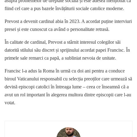
asupra problemelor de dreptate socială și este adesea menționat ca
fiind cel care a pus bazele învățăturii sociale catolice moderne.
Prevost a devenit cardinal abia în 2023. A acordat puține interviuri
presei și este cunoscut ca având o personalitate retrasă.
În calitate de cardinal, Prevost a stârnit interesul colegilor săi
datorită stilului său discret și sprijinului acordat papei Francisc. În
primele sale remarci ca papă, a subliniat nevoia de unitate.
Francisc l-a adus la Roma în urmă cu doi ani pentru a conduce
biroul Vaticanului responsabil cu selecția preoților care urmează să
devină episcopi catolici în întreaga lume – ceea ce înseamnă că a
avut un rol important în alegerea multora dintre episcopii care l-au
votat.