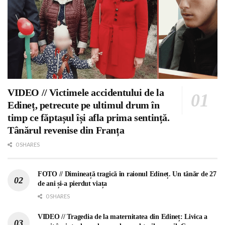
VIDEO // Victimele accidentului de la
Edineț, petrecute pe ultimul drum în
timp ce făptașul își afla prima sentință.
Tânărul revenise din Franța
0 SHARES
FOTO // Dimineață tragică în raionul Edineț. Un tânăr de 27
de ani și-a pierdut viața
0 SHARES
VIDEO // Tragedia de la maternitatea din Edineț: Livica a