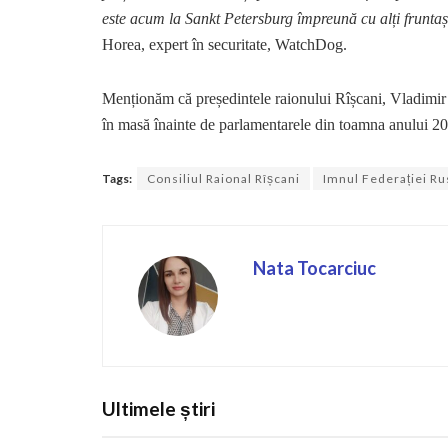
este acum la Sankt Petersburg împreună cu alți fruntași
Horea, expert în securitate, WatchDog.
Menționăm că președintele raionului Rîșcani, Vladimir M
în masă înainte de parlamentarele din toamna anului 2
Tags:
Consiliul Raional Rîșcani
Imnul Federației Ru
Nata Tocarciuc
Ultimele știri