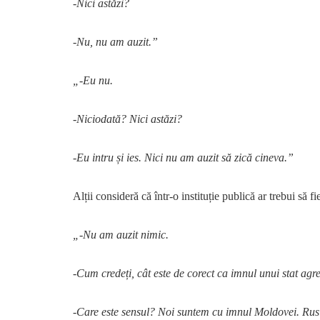
-Nici astăzi?
-Nu, nu am auzit.”
„-Eu nu.
-Niciodată? Nici astăzi?
-Eu intru și ies. Nici nu am auzit să zică cineva.”
Alții consideră că într-o instituție publică ar trebui s
„-Nu am auzit nimic.
-Cum credeți, cât este de corect ca imnul unui stat agre
-Care este sensul? Noi suntem cu imnul Moldovei. Rusia