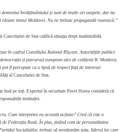
 domeniul învățământului și sunt de multe ori oaspete, dar nu
să răsune imnul Moldovei. Nu ne trebuie propagandă rusească.”
ii Cancelariei de Stat califică situația drept inadmisibilă.
se în cadrul Consiliului Raional Rîșcani. Autoritățile publice
, democrația și parcursul european ales de cetățenii R. Moldova.
 pot fi percepute ca o lipsă de respect față de interesul
ălți al Cancelariei de Stat.
e însă pe toți. Expertul în securitate Pavel Horea consideră că
sponsabilii instituției.
ucru. Cum interpretez eu această acțiune? Cred că este o
ață de Federația Rusă. În plus, ținând cont de personalitatea
Partidul Socialiștilor, trebuie să menționăm asta, liderul lor care