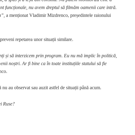
nt funcționale, nu avem dreptul să filmăm oamenii care intră.
a”,
a menționat Vladimir Mizdrenco, președintele raionului
preveni repetarea unor situații similare.
nți și să interzicem prin program. Eu nu mă implic în politică,
 noștri. Ar fi bine ca în toate instituțiile statului să fie
nco.
 nu au observat sau auzit astfel de situații până acum.
iei Ruse?