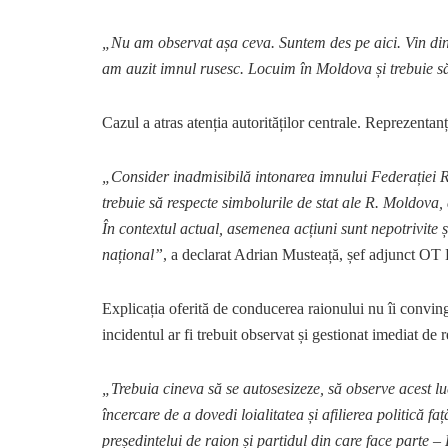
„Nu am observat așa ceva. Suntem des pe aici. Vin din
am auzit imnul rusesc. Locuim în Moldova și trebuie 
Cazul a atras atenția autorităților centrale. Reprezentanț
„Consider inadmisibilă intonarea imnului Federației Ru
trebuie să respecte simbolurile de stat ale R. Moldova
În contextul actual, asemenea acțiuni sunt nepotrivite și
național”
, a declarat Adrian Musteață, șef adjunct OT B
Explicația oferită de conducerea raionului nu îi conving
incidentul ar fi trebuit observat și gestionat imediat de re
„Trebuia cineva să se autosesizeze, să observe acest l
încercare de a dovedi loialitatea și afilierea politică f
președintelui de raion și partidul din care face parte – 