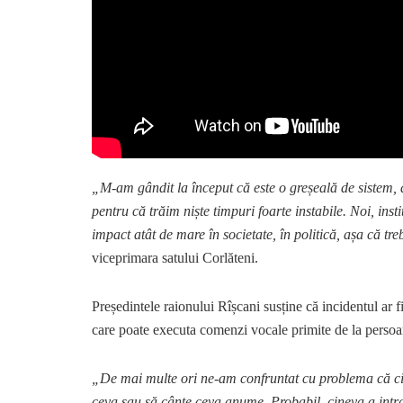
„M-am gândit la început că este o greșeală de sistem, 
pentru că trăim niște timpuri foarte instabile. Noi, inst
impact atât de mare în societate, în politică, așa că tre
viceprimara satului Corlăteni.
Președintele raionului Rîșcani susține că incidentul ar fi 
care poate executa comenzi vocale primite de la persoan
„De mai multe ori ne-am confruntat cu problema că cine
ceva sau să cânte ceva anume. Probabil, cineva a intrat