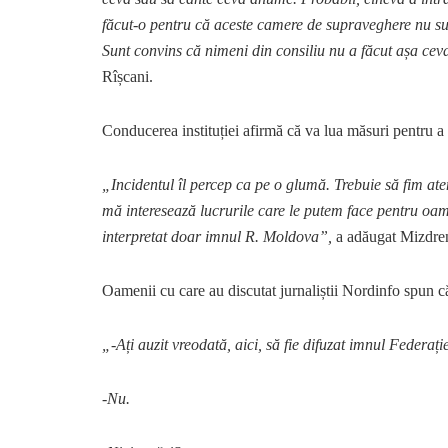
făcut-o pentru că aceste camere de supraveghere nu su
Sunt convins că nimeni din consiliu nu a făcut așa cev
Rîșcani.
Conducerea instituției afirmă că va lua măsuri pentru a 
„Incidentul îl percep ca pe o glumă. Trebuie să fim ate
mă interesează lucrurile care le putem face pentru oamenii
interpretat doar imnul R. Moldova”,
a adăugat Mizdre
Oamenii cu care au discutat jurnaliștii Nordinfo spun că
„-Ați auzit vreodată, aici, să fie difuzat imnul Federaț
-Nu.