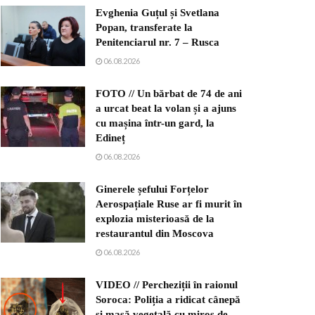
Evghenia Guțul și Svetlana
Popan, transferate la
Penitenciarul nr. 7 – Rusca
06.08.2026
FOTO // Un bărbat de 74 de ani
a urcat beat la volan și a ajuns
cu mașina într-un gard, la
Edineț
06.08.2026
Ginerele șefului Forțelor
Aerospațiale Ruse ar fi murit în
explozia misterioasă de la
restaurantul din Moscova
06.08.2026
VIDEO // Percheziții în raionul
Soroca: Poliția a ridicat cânepă
și masă vegetală cu miros de