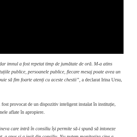
dar imnul a fost repetat timp de jumătate de oră. M-a atins
ituțiile publice, persoanele publice, fiecare mesaj poate avea un
buie să fim foarte atenți cu aceste chestii”,
a declarat Irina Ursu,
fost provocat de un dispozitiv inteligent instalat în instituție,
ele aflate în apropiere.
va care intră în consiliu își permite să-i spună să intoneze
, a spus și a ieșit din consiliu. Nu putem monitoriza cine a