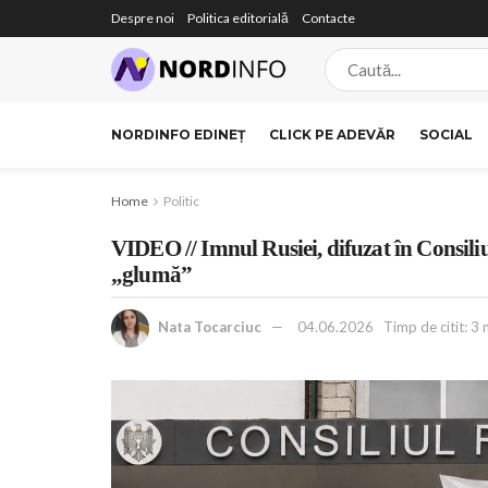
Despre noi
Politica editorială
Contacte
NORDINFO EDINEȚ
CLICK PE ADEVĂR
SOCIAL
Home
Politic
VIDEO // Imnul Rusiei, difuzat în Consili
„glumă”
Nata Tocarciuc
04.06.2026
Timp de citit: 3 