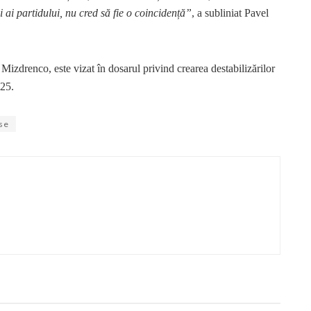
 ai partidului, nu cred să fie o coincidență”
, a subliniat Pavel
izdrenco, este vizat în dosarul privind crearea destabilizărilor
025.
se