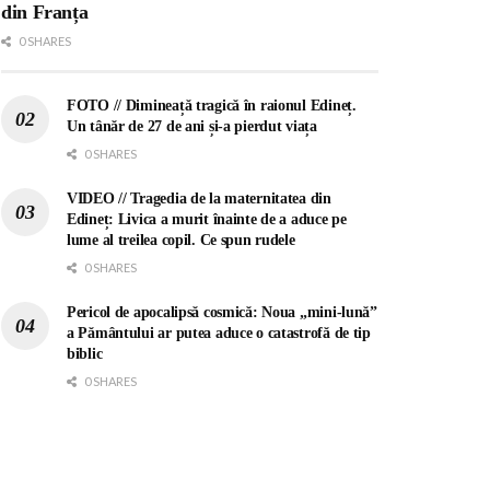
din Franța
0 SHARES
FOTO // Dimineață tragică în raionul Edineț.
Un tânăr de 27 de ani și-a pierdut viața
0 SHARES
VIDEO // Tragedia de la maternitatea din
Edineț: Livica a murit înainte de a aduce pe
lume al treilea copil. Ce spun rudele
0 SHARES
Pericol de apocalipsă cosmică: Noua „mini-lună”
a Pământului ar putea aduce o catastrofă de tip
biblic
0 SHARES