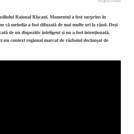
Imagine simbol
siliului Raional Rîșcani. Momentul a fost surprins în
ne că melodia a fost difuzată de mai multe ori la rând. Deși
tă de un dispozitiv inteligent și nu a fost intenționată,
 într-un context regional marcat de războiul declanșat de