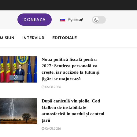
Русский
DONEAZA
MISIUNI
INTERVIURI
EDITORIALE
Noua politică fiscală pentru
2027: Scutirea personală va
crește, iar accizele la tutun și
țigări se majorează
06.08.2026
După caniculă vin ploile. Cod
Galben de instabilitate
atmosferică în nordul și centrul
țării
06.08.2026