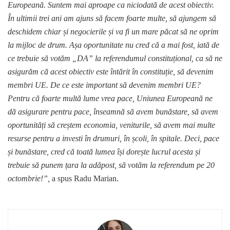
Europeană. Suntem mai aproape ca niciodată de acest obiectiv.
În ultimii trei ani am ajuns să facem foarte multe, să ajungem să
deschidem chiar și negocierile și va fi un mare păcat să ne oprim
la mijloc de drum. Așa oportunitate nu cred că a mai fost, iată de
ce trebuie să votăm „DA” la referendumul constituțional, ca să ne
asigurăm că acest obiectiv este întărit în constituție, să devenim
membri UE. De ce este important să devenim membri UE?
Pentru că foarte multă lume vrea pace, Uniunea Europeană ne
dă asigurare pentru pace, înseamnă să avem bunăstare, să avem
oportunități să creștem economia, veniturile, să avem mai multe
resurse pentru a investi în drumuri, în școli, în spitale. Deci, pace
și bunăstare, cred că toată lumea își dorește lucrul acesta și
trebuie să punem țara la adăpost, să votăm la referendum pe 20
octombrie!”,
a spus Radu Marian.