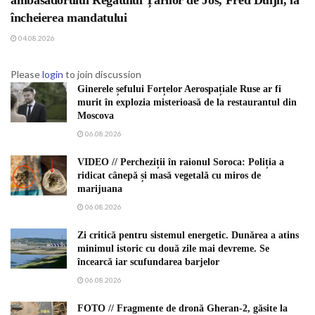
ambasadorului Regatului Țărilor de Jos, Fred Duijn, la
încheierea mandatului
04.08.2026
Please
login
to join discussion
Ginerele șefului Forțelor Aerospațiale Ruse ar fi
murit în explozia misterioasă de la restaurantul din
Moscova
06.08.2026
VIDEO // Percheziții în raionul Soroca: Poliția a
ridicat cânepă și masă vegetală cu miros de
marijuana
06.08.2026
Zi critică pentru sistemul energetic. Dunărea a atins
minimul istoric cu două zile mai devreme. Se
încearcă iar scufundarea barjelor
06.08.2026
FOTO // Fragmente de dronă Gheran-2, găsite la