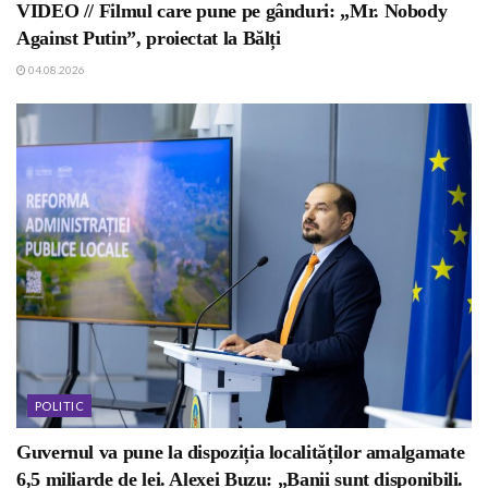
VIDEO // Filmul care pune pe gânduri: „Mr. Nobody
Against Putin”, proiectat la Bălți
04.08.2026
POLITIC
Guvernul va pune la dispoziția localităților amalgamate
6,5 miliarde de lei. Alexei Buzu: „Banii sunt disponibili.