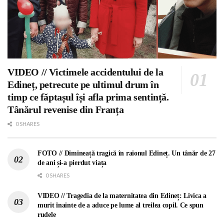
VIDEO // Victimele accidentului de la
Edineț, petrecute pe ultimul drum în
timp ce făptașul își afla prima sentință.
Tânărul revenise din Franța
0 SHARES
FOTO // Dimineață tragică în raionul Edineț. Un tânăr de 27
de ani și-a pierdut viața
0 SHARES
VIDEO // Tragedia de la maternitatea din Edineț: Livica a
murit înainte de a aduce pe lume al treilea copil. Ce spun
rudele