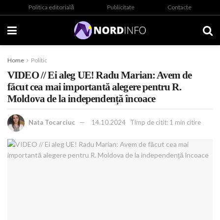
Politica editorială
Publicitate
Contacte
Home
Politic
VIDEO // Ei aleg UE! Radu Marian: Avem de
făcut cea mai importantă alegere pentru R.
Moldova de la independență încoace
Nata Tocarciuc
14.10.2024
Timp de citit: 1 min citire