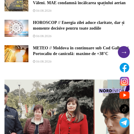
Văleni. MAE condamnă încălcarea spațiului aerian
06.08.2026
HOROSCOP // Energia zilei aduce claritate, dar și
momente decisive pentru toate zodiile
06.08.2026
METEO // Moldova în continuare sub Cod Galben și
→
Portocaliu de caniculă: maxime de +38°C
06.08.2026