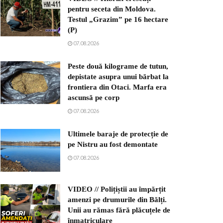
pentru seceta din Moldova.
Testul „Grazim” pe 16 hectare
(P)
07.08.2026
Peste două kilograme de tutun,
depistate asupra unui bărbat la
frontiera din Otaci. Marfa era
ascunsă pe corp
07.08.2026
Ultimele baraje de protecție de
pe Nistru au fost demontate
07.08.2026
VIDEO // Polițiștii au împărțit
amenzi pe drumurile din Bălți.
Unii au rămas fără plăcuțele de
înmatriculare