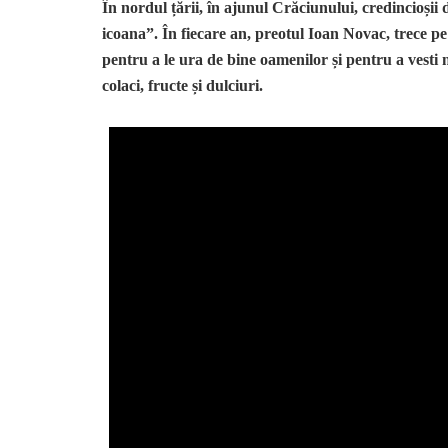
În nordul țării, în ajunul Crăciunului, credincioșii 
icoana”.
În fiecare an, preotul Ioan Novac, trece pe
pentru a le ura de bine oamenilor și pentru a vesti n
colaci, fructe și dulciuri.