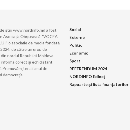
Social
 de știri www.nordinfo.md a fost
de Asociația Obștească “VOCEA
Externe
”, o asociație de media fondată
Politic
ie 2024, de către un grup de
Economic
i din nordul Republicii Moldova
Sport
 informa corect şi echidistant
i. Promovăm jurnalismul de
REFERENDUM 2024
și democraţia.
NORDINFO Edineț
Rapoarte și lista finanțatorilor