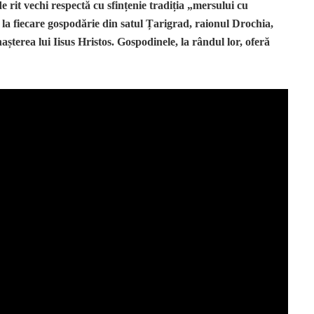
de rit vechi respectă cu sfințenie tradiția „mersului cu
 la fiecare gospodărie din satul Țarigrad, raionul Drochia,
așterea lui Iisus Hristos.
Gospodinele, la rândul lor, oferă