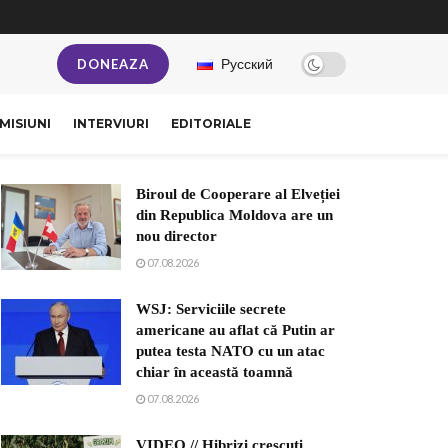
Русский
DONEAZA
MISIUNI
INTERVIURI
EDITORIALE
Biroul de Cooperare al Elveției
din Republica Moldova are un
nou director
07.08.2026
WSJ: Serviciile secrete
americane au aflat că Putin ar
putea testa NATO cu un atac
chiar în această toamnă
07.08.2026
VIDEO // Hibrizi crescuți