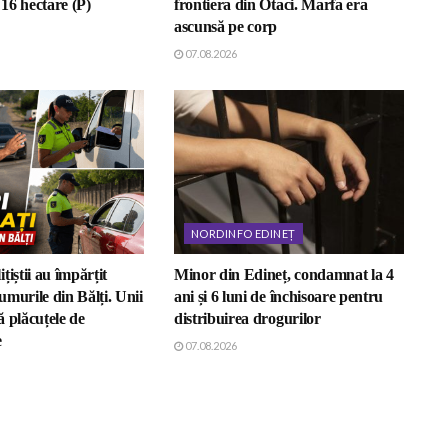
16 hectare (P)
frontiera din Otaci. Marfa era
ascunsă pe corp
07.08.2026
NORDINFO EDINEȚ
țiștii au împărțit
Minor din Edineț, condamnat la 4
murile din Bălți. Unii
ani și 6 luni de închisoare pentru
 plăcuțele de
distribuirea drogurilor
e
07.08.2026