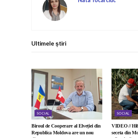
Nata Tocarciuc
Ultimele știri
SOCIAL
SOCIAL
Biroul de Cooperare al Elveției din
VIDEO // Hib
Republica Moldova are un nou
seceta din Mo