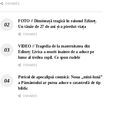
0 SHARES
FOTO // Dimineață tragică în raionul Edineț.
Un tânăr de 27 de ani și-a pierdut viața
0 SHARES
VIDEO // Tragedia de la maternitatea din
Edineț: Livica a murit înainte de a aduce pe
lume al treilea copil. Ce spun rudele
0 SHARES
Pericol de apocalipsă cosmică: Noua „mini-lună”
a Pământului ar putea aduce o catastrofă de tip
biblic
0 SHARES