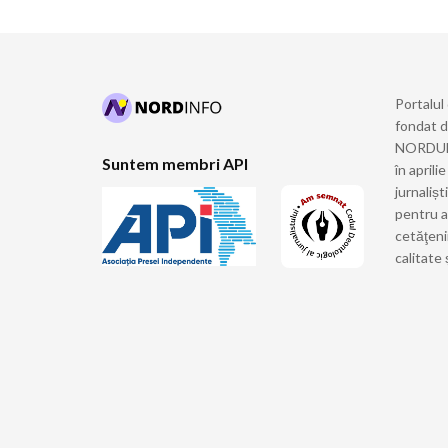
Portalul
fondat 
NORDULUI
Suntem membri API
în april
jurnalișt
pentru a
cetăţeni
calitate 