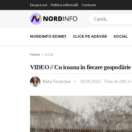
Despre noi
Politica editorială
Contacte
NORDINFO EDINEȚ
CLICK PE ADEVĂR
SOCIAL
Home
Social
VIDEO // Cu icoana în fiecare gospodărie
Nata Tocarciuc
03.01.2025
Timp de citit: 2 