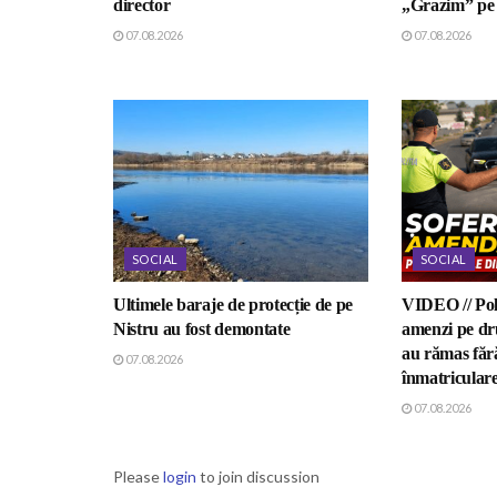
director
„Grazim” pe 
07.08.2026
07.08.2026
SOCIAL
SOCIAL
Ultimele baraje de protecție de pe
VIDEO // Poli
Nistru au fost demontate
amenzi pe dru
au rămas fără
07.08.2026
înmatricular
07.08.2026
Please
login
to join discussion