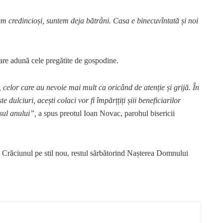
em credincioși, suntem deja bătrâni. Casa e binecuvîntată și noi
 care adună cele pregătite de gospodine.
celor care au nevoie mai mult ca oricând de atenție și grijă. În
dulciuri, acești colaci vor fi împărțțiți șiii beneficiarilor
sul anului”,
a spus preotul Ioan Novac, parohul bisericii
Crăciunul pe stil nou, restul sărbătorind Nașterea Domnului