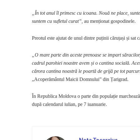
„În tot anul îl primesc cu icoana. Nouă ne place, sunt
suntem cu sufletul curat”,
au menționat gospodinele.
Preotul este ajutat de unul dintre puținii căruțași și sat
„O mare parte din aceste prenoase se impart săracilor, 
cadrul parohiei noastre avem și o cantina socială. Aceste 
cărora cantina noastră le poartă de grijă pe tot parcur
„Acoperământul Maicii Domnului” din Țarigrad.
În Republica Moldova o parte din populație marchează 
după calendarul iulian, pe 7 iuanuarie.