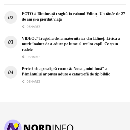
FOTO // Dimineață tragică în raionul Edineț. Un tânăr de 27
de ani și-a pierdut viața
0 SHARES
VIDEO // Tragedia de la maternitatea din Edineț: Livica a
murit înainte de a aduce pe lume al treilea copil. Ce spun
rudele
0 SHARES
Pericol de apocalipsă cosmică: Noua „mini-lună” a
Pământului ar putea aduce o catastrofă de tip biblic
0 SHARES