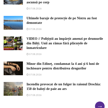
ascunsă pe corp
07.08.2026
Ultimele baraje de protecție de pe Nistru au fost
demontate
07.08.2026
VIDEO // Polițiștii au împărțit amenzi pe drumurile
din Bălți. Unii au rămas fără plăcuțele de
înmatriculare
07.08.2026
Minor din Edineț, condamnat la 4 ani și 6 luni de
închisoare pentru distribuirea drogurilor
07.08.2026
Incendiu provocat de un fulger în raionul Drochia:
150 de baloți de paie au ars
07.08.2026
→