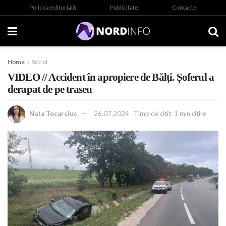
Politica editorială
Publicitate
Contacte
Home
Social
VIDEO // Accident în apropiere de Bălți. Șoferul a
derapat de pe traseu
Nata Tocarciuc
26.07.2024
Timp de citit: 1 min citire