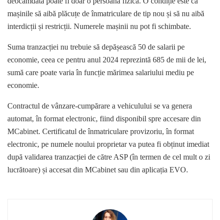
deocamdată poate fi doar o persoană fizică. O condiție este ca
mașinile să aibă plăcuțe de înmatriculare de tip nou și să nu aibă
interdicții și restricții. Numerele mașinii nu pot fi schimbate.
Suma tranzacției nu trebuie să depășească 50 de salarii pe
economie, ceea ce pentru anul 2024 reprezintă 685 de mii de lei,
sumă care poate varia în funcție mărimea salariului mediu pe
economie.
Contractul de vânzare-cumpărare a vehiculului se va genera
automat, în format electronic, fiind disponibil spre accesare din
MCabinet. Certificatul de înmatriculare provizoriu, în format
electronic, pe numele noului proprietar va putea fi obținut imediat
după validarea tranzacției de către ASP (în termen de cel mult o zi
lucrătoare) și accesat din MCabinet sau din aplicația EVO.