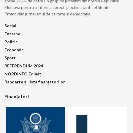
aprilie 2024, de către un grup de jurnaliști din nordul Republicii
Moldova pentru a informa corect şi echidistant cetăţenii.
Promovăm jurnalismul de calitate și democraţia.
Social
Externe
Politic
Economic
Sport
REFERENDUM 2024
NORDINFO Edineț
Rapoarte și lista finanțatorilor
Finanțatori