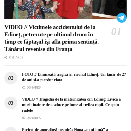
VIDEO // Victimele accidentului de la
Edineț, petrecute pe ultimul drum în
timp ce făptașul își afla prima sentință.
Tânărul revenise din Franța
0 SHARES
FOTO // Dimineață tragică în raionul Edineț. Un tânăr de 27
de ani și-a pierdut viața
0 SHARES
VIDEO // Tragedia de la maternitatea din Edineț: Livica a
murit înainte de a aduce pe lume al treilea copil. Ce spun
rudele
0 SHARES
Pericol de apocalipsă cosmică: Noua „mini-lună” a