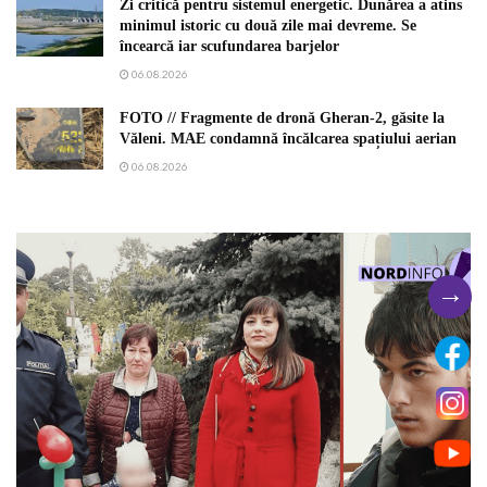
Zi critică pentru sistemul energetic. Dunărea a atins
minimul istoric cu două zile mai devreme. Se
încearcă iar scufundarea barjelor
06.08.2026
FOTO // Fragmente de dronă Gheran-2, găsite la
Văleni. MAE condamnă încălcarea spațiului aerian
06.08.2026
→