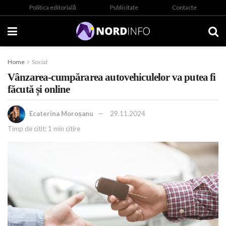
Politica editorială
Publicitate
Contacte
Home
Social
Vânzarea-cumpărarea autovehiculelor va putea fi
făcută și online
Ecaterina Moroșanu
29.11.2024
Timp de citit: 1 min citire