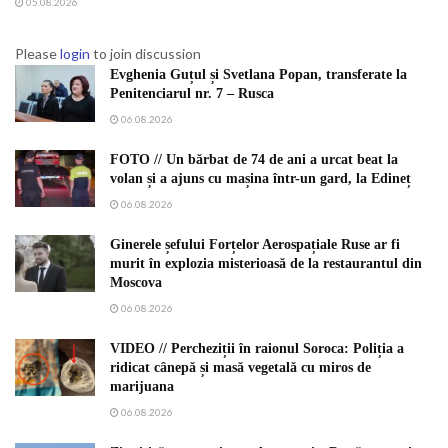
05.08.2026
Please
login
to join discussion
Evghenia Guțul și Svetlana Popan, transferate la
Penitenciarul nr. 7 – Rusca
06.08.2026
FOTO // Un bărbat de 74 de ani a urcat beat la
volan și a ajuns cu mașina într-un gard, la Edineț
06.08.2026
Ginerele șefului Forțelor Aerospațiale Ruse ar fi
murit în explozia misterioasă de la restaurantul din
Moscova
06.08.2026
VIDEO // Percheziții în raionul Soroca: Poliția a
ridicat cânepă și masă vegetală cu miros de
marijuana
06.08.2026