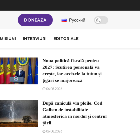
Русский
DONEAZA
MISIUNI
INTERVIURI
EDITORIALE
Noua politică fiscală pentru
2027: Scutirea personală va
crește, iar accizele la tutun și
țigări se majorează
06.08.2026
După caniculă vin ploile. Cod
Galben de instabilitate
atmosferică în nordul și centrul
țării
06.08.2026