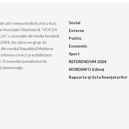
Social
 de știri www.nordinfo.md a fost
de Asociația Obștească “VOCEA
Externe
”, o asociație de media fondată
Politic
ie 2024, de către un grup de
Economic
i din nordul Republicii Moldova
Sport
 informa corect şi echidistant
i. Promovăm jurnalismul de
REFERENDUM 2024
și democraţia.
NORDINFO Edineț
Rapoarte și lista finanțatorilor