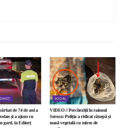
EDINEȚ
SOCIAL
ărbat de 74 de ani a
VIDEO // Percheziții în raionul
volan și a ajuns cu
Soroca: Poliția a ridicat cânepă și
n gard, la Edineț
masă vegetală cu miros de