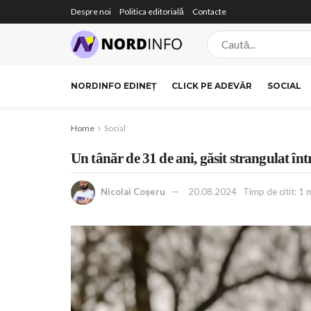
Despre noi
Politica editorială
Contacte
NORDINFO EDINEȚ
CLICK PE ADEVĂR
SOCIAL
Home
Social
Un tânăr de 31 de ani, găsit strangulat într
Nicolai Coșeru
20.08.2024
Timp de citit: 1 m