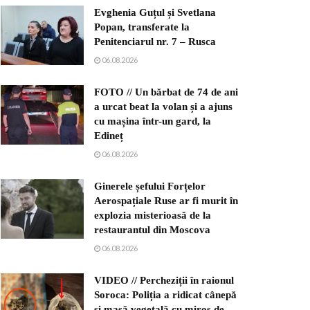
Evghenia Guțul și Svetlana
Popan, transferate la
Penitenciarul nr. 7 – Rusca
06.08.2026
FOTO // Un bărbat de 74 de ani
a urcat beat la volan și a ajuns
cu mașina într-un gard, la
Edineț
06.08.2026
Ginerele șefului Forțelor
Aerospațiale Ruse ar fi murit în
explozia misterioasă de la
restaurantul din Moscova
06.08.2026
VIDEO // Percheziții în raionul
Soroca: Poliția a ridicat cânepă
și masă vegetală cu miros de