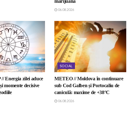
marijuana
06.08.2026
SOCIAL
 Energia zilei aduce
METEO // Moldova în continuare
r și momente decisive
sub Cod Galben și Portocaliu de
zodiile
caniculă: maxime de +38°C
06.08.2026