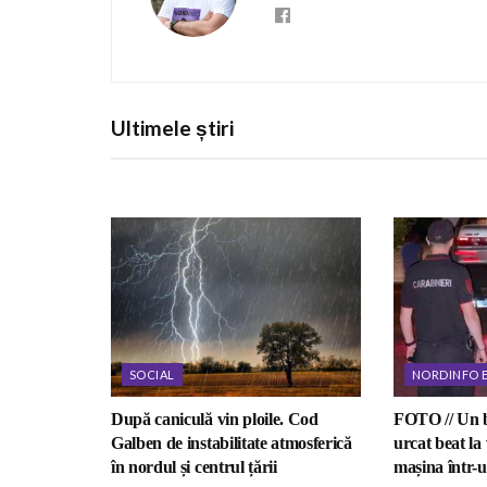
Ultimele știri
SOCIAL
NORDINFO 
După caniculă vin ploile. Cod
FOTO // Un b
Galben de instabilitate atmosferică
urcat beat la 
în nordul și centrul țării
mașina într-u