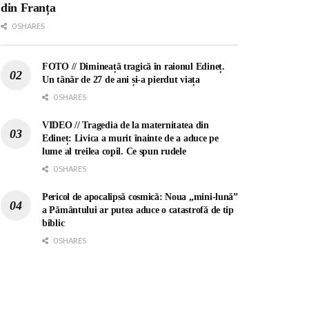
din Franța
0 SHARES
FOTO // Dimineață tragică în raionul Edineț.
Un tânăr de 27 de ani și-a pierdut viața
0 SHARES
VIDEO // Tragedia de la maternitatea din
Edineț: Livica a murit înainte de a aduce pe
lume al treilea copil. Ce spun rudele
0 SHARES
Pericol de apocalipsă cosmică: Noua „mini-lună”
a Pământului ar putea aduce o catastrofă de tip
biblic
0 SHARES