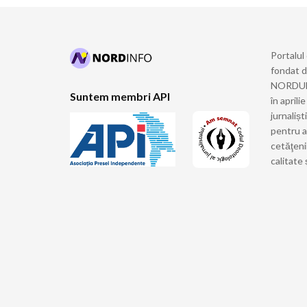
Portalul
fondat 
NORDULUI
Suntem membri API
în april
jurnalișt
pentru a
cetăţeni
calitate 