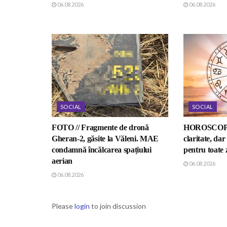
06.08.2026
06.08.2026
SOCIAL
SOCIAL
FOTO // Fragmente de dronă
HOROSCOP //
Gheran-2, găsite la Văleni. MAE
claritate, da
condamnă încălcarea spațiului
pentru toate 
aerian
06.08.2026
06.08.2026
Please
login
to join discussion